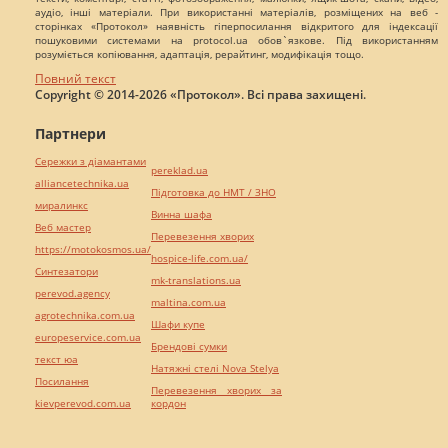
аудіо, інші матеріали. При використанні матеріалів, розміщених на веб -
сторінках «Протокол» наявність гіперпосилання відкритого для індексації
пошуковими системами на protocol.ua обов`язкове. Під використанням
розуміється копіювання, адаптація, рерайтинг, модифікація тощо.
Повний текст
Copyright © 2014-2026 «Протокол». Всі права захищені.
Партнери
Сережки з діамантами
pereklad.ua
alliancetechnika.ua
Підготовка до НМТ / ЗНО
миралинкс
Винна шафа
Веб мастер
Перевезення хворих
https://motokosmos.ua/
hospice-life.com.ua/
Синтезатори
mk-translations.ua
perevod.agency
maltina.com.ua
agrotechnika.com.ua
Шафи купе
europeservice.com.ua
Брендові сумки
текст юа
Натяжні стелі Nova Stelya
Посилання
Перевезення хворих за
kievperevod.com.ua
кордон