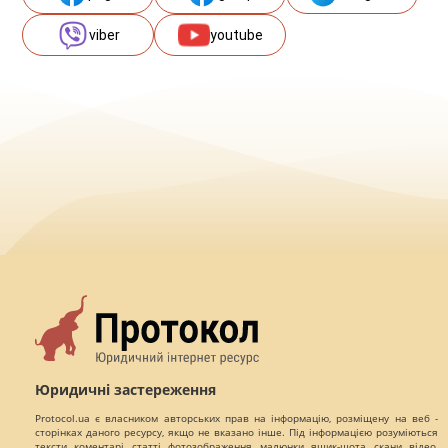
viber
youtube
Юридичні застереження
Protocol.ua є власником авторських прав на інформацію, розміщену на веб -
сторінках даного ресурсу, якщо не вказано інше. Під інформацією розуміються
тексти, коментарі, статті, фотозображення, малюнки, ящик-шота, скани, відео,