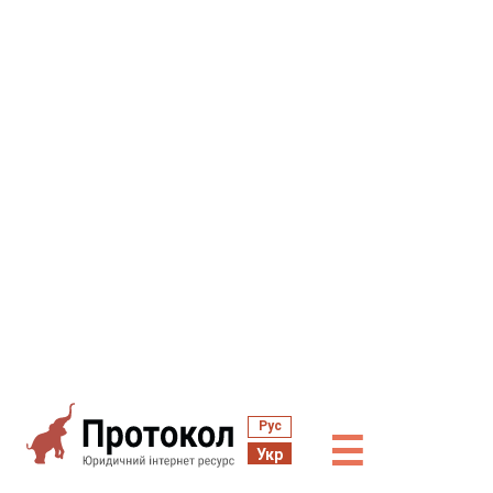
Рус
☰
Укр