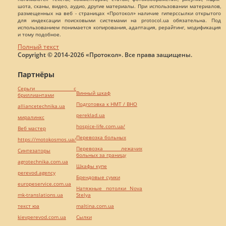
шота, сканы, видео, аудио, другие материалы. При использовании материалов,
размещенных на веб - страницах «Протокол» наличие гиперссылки открытого
для индексации поисковыми системами на protocol.ua обязательна. Под
использованием понимается копирования, адаптация, рерайтинг, модификация
и тому подобное.
Полный текст
Copyright © 2014-2026 «Протокол». Все права защищены.
Партнёры
Серьги с
Винный шкаф
бриллиантами
Подготовка к НМТ / ВНО
alliancetechnika.ua
pereklad.ua
миралинкс
hospice-life.com.ua/
Веб мастер
Перевозка больных
https://motokosmos.ua/
Перевозка лежачих
Синтезаторы
больных за границу
agrotechnika.com.ua
Шкафы купе
perevod.agency
Брендовые сумки
europeservice.com.ua
Натяжные потолки Nova
mk-translations.ua
Stelya
текст юа
maltina.com.ua
kievperevod.com.ua
Cылки