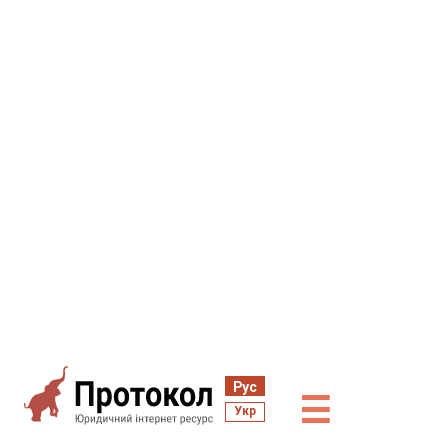
Рус
☰
Укр