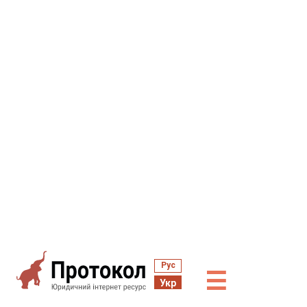
Рус
☰
Укр