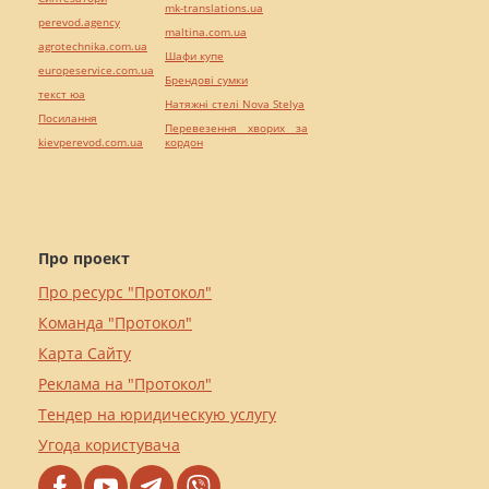
mk-translations.ua
perevod.agency
maltina.com.ua
agrotechnika.com.ua
Шафи купе
europeservice.com.ua
Брендові сумки
текст юа
Натяжні стелі Nova Stelya
Посилання
Перевезення хворих за
kievperevod.com.ua
кордон
Про проект
Про ресурс "Протокол"
Команда "Протокол"
Карта Сайту
Реклама на "Протокол"
Тендер на юридическую услугу
Угода користувача