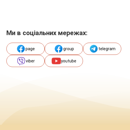
Ми в соціальних мережах:
page
group
telegram
viber
youtube