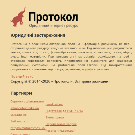
Юридичні застереження
Protocol.ua є власником авторських прав на інформацію, розміщену на веб -
сторінках даного ресурсу, якщо не вказано інше. Під інформацією розуміються
тексти, коментарі, статті, фотозображення, малюнки, ящик-шота, скани, відео,
аудіо, інші матеріали. При використанні матеріалів, розміщених на веб -
сторінках «Протокол» наявність гіперпосилання відкритого для індексації
пошуковими системами на protocol.ua обов`язкове. Під використанням
розуміється копіювання, адаптація, рерайтинг, модифікація тощо.
Повний текст
Copyright © 2014-2026 «Протокол». Всі права захищені.
Партнери
Сережки з діамантами
pereklad.ua
alliancetechnika.ua
Підготовка до НМТ / ЗНО
миралинкс
Винна шафа
Веб мастер
Перевезення хворих
https://motokosmos.ua/
hospice-life.com.ua/
Синтезатори