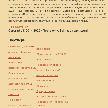
Protocol.ua є власником авторських прав на інформацію, розміщену на веб -
сторінках даного ресурсу, якщо не вказано інше. Під інформацією розуміються
тексти, коментарі, статті, фотозображення, малюнки, ящик-шота, скани, відео,
аудіо, інші матеріали. При використанні матеріалів, розміщених на веб -
сторінках «Протокол» наявність гіперпосилання відкритого для індексації
пошуковими системами на protocol.ua обов`язкове. Під використанням
розуміється копіювання, адаптація, рерайтинг, модифікація тощо.
Повний текст
Copyright © 2014-2026 «Протокол». Всі права захищені.
Партнери
Сережки з діамантами
pereklad.ua
alliancetechnika.ua
Підготовка до НМТ / ЗНО
миралинкс
Винна шафа
Веб мастер
Перевезення хворих
https://motokosmos.ua/
hospice-life.com.ua/
Синтезатори
mk-translations.ua
perevod.agency
maltina.com.ua
agrotechnika.com.ua
Шафи купе
europeservice.com.ua
Брендові сумки
текст юа
Натяжні стелі Nova Stelya
Посилання
Перевезення хворих за
kievperevod.com.ua
кордон