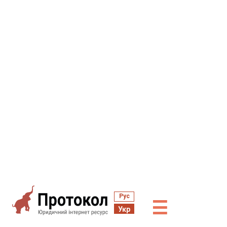
Рус
☰
Укр