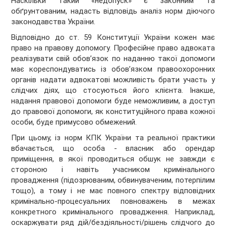
Наскільки такий «недопуск» є законним та
обґрунтованим, надасть відповідь аналіз норм діючого
законодавства України.
Відповідно до ст. 59 Конституції України кожен має
право на правову допомогу. Професійне право адвоката
реалізувати свій обов’язок по наданню такої допомоги
має кореспондуватись із обов’язком правоохоронних
органів надати адвокатові можливість брати участь у
слідчих діях, що стосуються його клієнта. Інакше,
надання правової допомоги буде неможливим, а доступ
до правової допомоги, як конституційного права кожної
особи, буде примусово обмежений.
При цьому, із норм КПК України та реальної практики
вбачається, що особа - власник або орендар
приміщення, в якої проводиться обшук не завжди є
стороною і навіть учасником кримінального
провадження (підозрюваним, обвинуваченим, потерпілим
тощо), а тому і не має повного спектру відповідних
кримінально-процесуальних повноважень в межах
конкретного кримінального провадження. Наприклад,
оскаржувати ряд дій/бездіяльності/рішень слідчого до