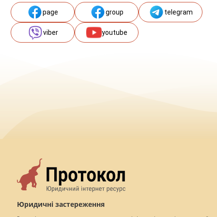
page
group
telegram
viber
youtube
Юридичні застереження