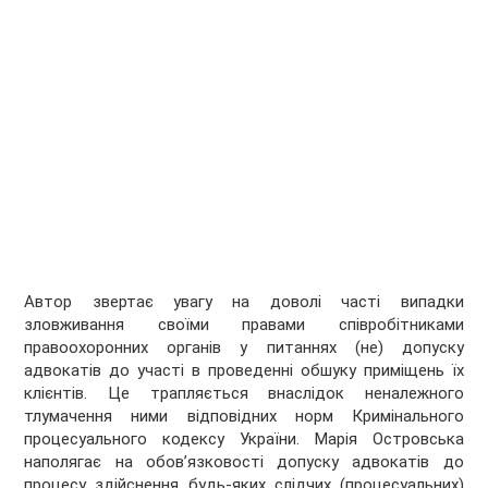
Автор звертає увагу на доволі часті випадки
зловживання своїми правами співробітниками
правоохоронних органів у питаннях (не) допуску
адвокатів до участі в проведенні обшуку приміщень їх
клієнтів. Це трапляється внаслідок неналежного
тлумачення ними відповідних норм Кримінального
процесуального кодексу України. Марія Островська
наполягає на обов’язковості допуску адвокатів до
процесу здійснення будь-яких слідчих (процесуальних)