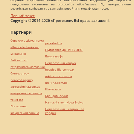
пошуковими системами на protocol.ua обов`язкове. Під використанням
розуміється копіювання, адаптація, рерайтинг, модифікація тощо.
Повний текст
Copyright © 2014-2026 «Протокол». Всі права захищені.
Партнери
Сережки з діамантами
pereklad.ua
alliancetechnika.ua
Підготовка до НМТ / ЗНО
миралинкс
Винна шафа
Веб мастер
Перевезення хворих
https://motokosmos.ua/
hospice-life.com.ua/
Синтезатори
mk-translations.ua
perevod.agency
maltina.com.ua
agrotechnika.com.ua
Шафи купе
europeservice.com.ua
Брендові сумки
текст юа
Натяжні стелі Nova Stelya
Посилання
Перевезення хворих за
kievperevod.com.ua
кордон