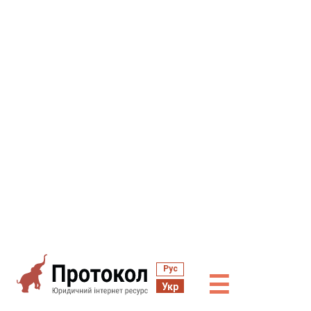
Рус
☰
Укр