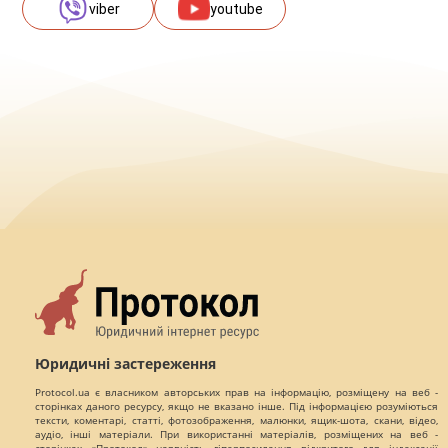
viber
youtube
Юридичні застереження
Protocol.ua є власником авторських прав на інформацію, розміщену на веб -
сторінках даного ресурсу, якщо не вказано інше. Під інформацією розуміються
тексти, коментарі, статті, фотозображення, малюнки, ящик-шота, скани, відео,
аудіо, інші матеріали. При використанні матеріалів, розміщених на веб -
сторінках «Протокол» наявність гіперпосилання відкритого для індексації