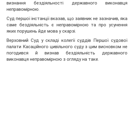
визнання бездіяльності державного виконавця
неправомірною.
Суд першої інстанції вказав, що заявник не зазначив, яка
саме бездіяльність є неправомірною та про усунення
яких порушень йде мова у скарзі.
Верховний Суд у складі колегії суддів Першої судової
палати Касаційного цивільного суду з цим висновком не
погодився й визнав бездіяльність державного
виконавця неправомірною з огляду на таке.