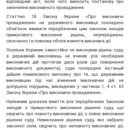
відповідний акт, після чого виносить постанову про
закінчення виконавчого провадження.
Статтею 18 Закону України «Про виконавче
провадження» на державного виконавця покладено
обов’язок вживати передбачених цим законом заходів
примусового виконання рішень, неупереджено,
своєчасно і в повному обсязі вчиняти виконавчі дії.
Оскільки боржник самостійно не виконував рішень суду,
а державний виконавець не вчиняв усіх необхідних
виконавчих дій протягом двох років (до повернення
виконавчого документа), суди попередніх інстанцій
дійшли помилкового висновку про те, що державним
виконавцем під час вчинення виконавчих дій не
допущено порушень, викладених у частинах 1, 4 ст. 63
Закону України «Про виконавче провадження».
Належним доказом вжиття усіх передбачених Законом
заходів з примусового виконання рішення суду, що
свідчить про повноту виконавчих дії, є повне виконання
рішення суду. Невиконання рішення суду, яке набрало
законної сили, свідчить про неповноту виконавчих дії,