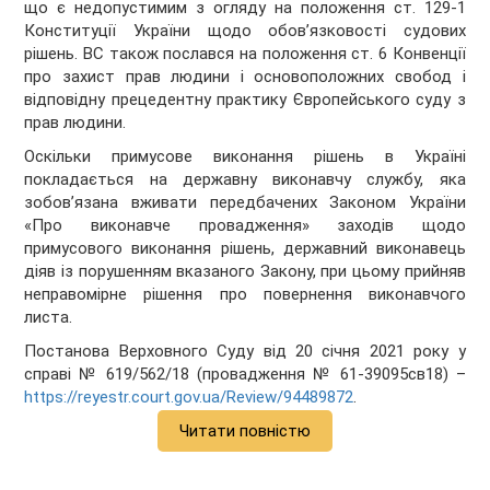
що є недопустимим з огляду на положення ст. 129-1
Конституції України щодо обов’язковості судових
рішень. ВС також послався на положення ст. 6 Конвенції
про захист прав людини і основоположних свобод і
відповідну прецедентну практику Європейського суду з
прав людини.
Оскільки примусове виконання рішень в Україні
покладається на державну виконавчу службу, яка
зобов’язана вживати передбачених Законом України
«Про виконавче провадження» заходів щодо
примусового виконання рішень, державний виконавець
діяв із порушенням вказаного Закону, при цьому прийняв
неправомірне рішення про повернення виконавчого
листа.
Постанова Верховного Суду від 20 січня 2021 року у
справі № 619/562/18 (провадження № 61-39095св18) –
https://reyestr.court.gov.ua/Review/94489872
.
Читати повністю