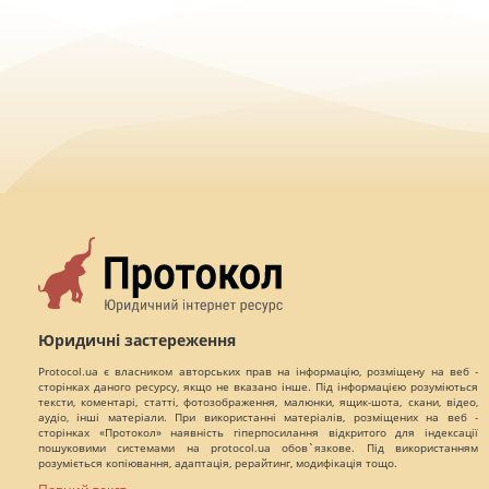
Юридичні застереження
Protocol.ua є власником авторських прав на інформацію, розміщену на веб -
сторінках даного ресурсу, якщо не вказано інше. Під інформацією розуміються
тексти, коментарі, статті, фотозображення, малюнки, ящик-шота, скани, відео,
аудіо, інші матеріали. При використанні матеріалів, розміщених на веб -
сторінках «Протокол» наявність гіперпосилання відкритого для індексації
пошуковими системами на protocol.ua обов`язкове. Під використанням
розуміється копіювання, адаптація, рерайтинг, модифікація тощо.