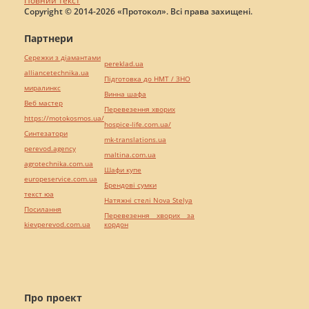
Повний текст
Copyright © 2014-2026 «Протокол». Всі права захищені.
Партнери
Сережки з діамантами
pereklad.ua
alliancetechnika.ua
Підготовка до НМТ / ЗНО
миралинкс
Винна шафа
Веб мастер
Перевезення хворих
https://motokosmos.ua/
hospice-life.com.ua/
Синтезатори
mk-translations.ua
perevod.agency
maltina.com.ua
agrotechnika.com.ua
Шафи купе
europeservice.com.ua
Брендові сумки
текст юа
Натяжні стелі Nova Stelya
Посилання
Перевезення хворих за
kievperevod.com.ua
кордон
Про проект