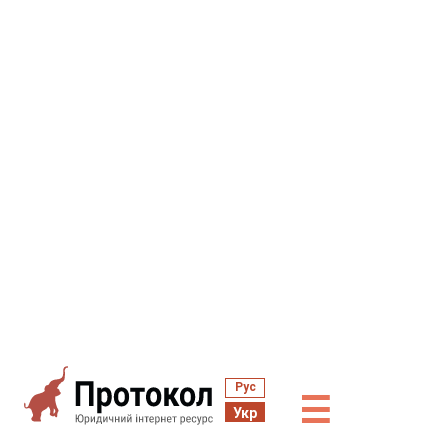
Рус
☰
Укр