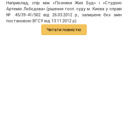
Наприклад, спір між «Позняки Жил Буд» і «Студією
Артемія Лєбєдєва» (рішення госп. суду м. Києва у справі
№ 45/39-41/502 від 26.03.2012 р., залишене без змін
постановою ВГСУ від 13.11.2012 р).
Читати повністю