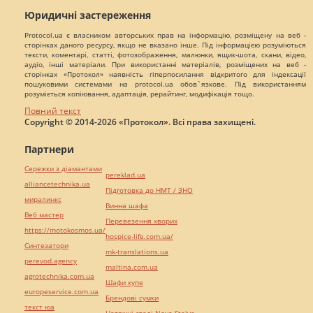
Юридичні застереження
Protocol.ua є власником авторських прав на інформацію, розміщену на веб -
сторінках даного ресурсу, якщо не вказано інше. Під інформацією розуміються
тексти, коментарі, статті, фотозображення, малюнки, ящик-шота, скани, відео,
аудіо, інші матеріали. При використанні матеріалів, розміщених на веб -
сторінках «Протокол» наявність гіперпосилання відкритого для індексації
пошуковими системами на protocol.ua обов`язкове. Під використанням
розуміється копіювання, адаптація, рерайтинг, модифікація тощо.
Повний текст
Copyright © 2014-2026 «Протокол». Всі права захищені.
Партнери
Сережки з діамантами
pereklad.ua
alliancetechnika.ua
Підготовка до НМТ / ЗНО
миралинкс
Винна шафа
Веб мастер
Перевезення хворих
https://motokosmos.ua/
hospice-life.com.ua/
Синтезатори
mk-translations.ua
perevod.agency
maltina.com.ua
agrotechnika.com.ua
Шафи купе
europeservice.com.ua
Брендові сумки
текст юа
Натяжні стелі Nova Stelya