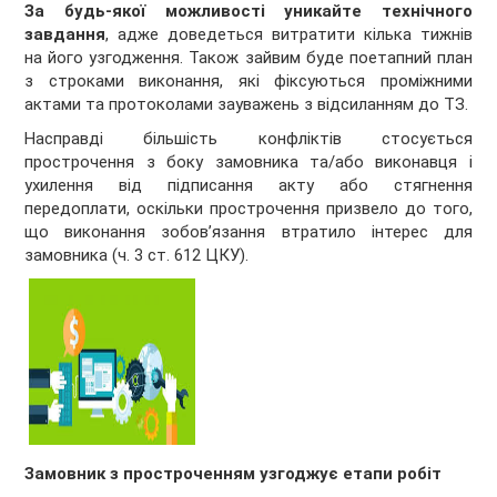
За будь-якої можливості уникайте технічного
завдання
, адже доведеться витратити кілька тижнів
на його узгодження. Також зайвим буде поетапний план
з строками виконання, які фіксуються проміжними
актами та протоколами зауважень з відсиланням до ТЗ.
Насправді більшість конфліктів стосується
прострочення з боку замовника та/або виконавця і
ухилення від підписання акту або стягнення
передоплати, оскільки прострочення призвело до того,
що виконання зобов’язання втратило інтерес для
замовника (ч. 3 ст. 612 ЦКУ).
Замовник з простроченням узгоджує етапи робіт