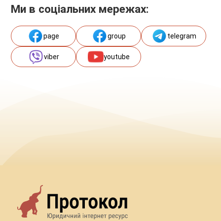
Ми в соціальних мережах:
page
group
telegram
viber
youtube