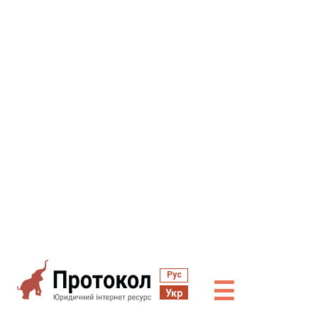
Рус
☰
Укр