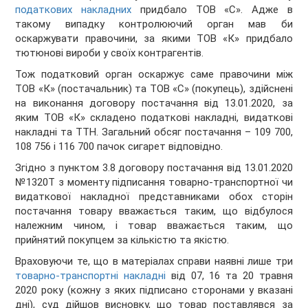
податкових накладних
придбало ТОВ «С». Адже в
такому випадку контролюючий орган мав би
оскаржувати правочини, за якими ТОВ «К» придбало
тютюнові вироби у своїх контрагентів.
Тож податковий орган оскаржує саме правочини між
ТОВ «К» (постачальник) та ТОВ «С» (покупець), здійснені
на виконання договору постачання від 13.01.2020, за
яким ТОВ «К» складено податкові накладні, видаткові
накладні та ТТН. Загальний обсяг постачання – 109 700,
108 756 і 116 700 пачок сигарет відповідно.
Згідно з пунктом 3.8 договору постачання від 13.01.2020
№1320Т з моменту підписання товарно-транспортної чи
видаткової накладної представниками обох сторін
постачання товару вважається таким, що відбулося
належним чином, і товар вважається таким, що
прийнятий покупцем за кількістю та якістю.
Враховуючи те, що в матеріалах справи наявні лише три
товарно-транспортні накладні
від 07, 16 та 20 травня
2020 року (кожну з яких підписано сторонами у вказані
дні), суд дійшов висновку, що товар поставлявся за