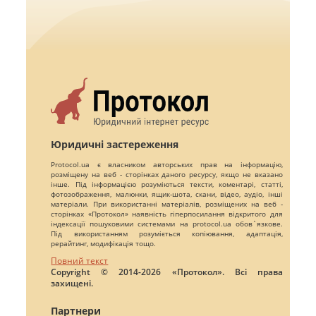
Юридичні застереження
Protocol.ua є власником авторських прав на інформацію,
розміщену на веб - сторінках даного ресурсу, якщо не вказано
інше. Під інформацією розуміються тексти, коментарі, статті,
фотозображення, малюнки, ящик-шота, скани, відео, аудіо, інші
матеріали. При використанні матеріалів, розміщених на веб -
сторінках «Протокол» наявність гіперпосилання відкритого для
індексації пошуковими системами на protocol.ua обов`язкове.
Під використанням розуміється копіювання, адаптація,
рерайтинг, модифікація тощо.
Повний текст
Copyright © 2014-2026 «Протокол». Всі права
захищені.
Партнери