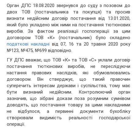
Орган ДПС 18.08.2020 звернувся до суду з позовом до
двох ТОВ (постачальника та покупця) та просив
визнати недійсним договір постачання від 13.01.2020,
який було укладено між ними на постачання тютюнових
виробів. За фактом реалізації госпоперації за цим
договором ТОВ «К» (постачальник) було складено
податкові накладні
від 07, 16 та 20 травня 2020 року
№123, №475, №699 відповідно.
ГУ ДПС вважає, що ТОВ «К» та ТОВ «С» уклали договір
постачання тютюнових виробів, не переслідуючи
настання правових наслідків, які обумовлювались
договором. Він стверджує, що такий правочин
суперечить інтересам держави і суспільства, тому має
бути визнаний недійсним. Контролюючий орган
зазначив, що зібрані докази поза розумним сумнівом
доводять, що постачання товару за цими накладними
не відбулося, а первинні документи бухобліку
створювали видимість реальності господарської
операції.