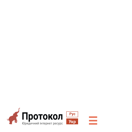
Рус
☰
Укр