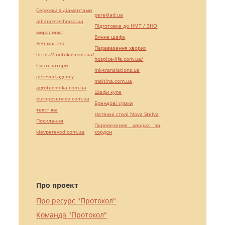
Сережки з діамантами
pereklad.ua
alliancetechnika.ua
Підготовка до НМТ / ЗНО
миралинкс
Винна шафа
Веб мастер
Перевезення хворих
https://motokosmos.ua/
hospice-life.com.ua/
Синтезатори
mk-translations.ua
perevod.agency
maltina.com.ua
agrotechnika.com.ua
Шафи купе
europeservice.com.ua
Брендові сумки
текст юа
Натяжні стелі Nova Stelya
Посилання
Перевезення хворих за
kievperevod.com.ua
кордон
Про проект
Про ресурс "Протокол"
Команда "Протокол"