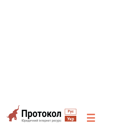
Рус
☰
Укр