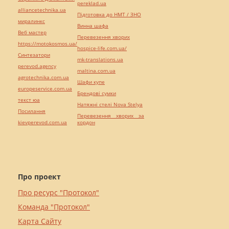
pereklad.ua
alliancetechnika.ua
Підготовка до НМТ / ЗНО
миралинкс
Винна шафа
Веб мастер
Перевезення хворих
https://motokosmos.ua/
hospice-life.com.ua/
Синтезатори
mk-translations.ua
perevod.agency
maltina.com.ua
agrotechnika.com.ua
Шафи купе
europeservice.com.ua
Брендові сумки
текст юа
Натяжні стелі Nova Stelya
Посилання
Перевезення хворих за
kievperevod.com.ua
кордон
Про проект
Про ресурс "Протокол"
Команда "Протокол"
Карта Сайту