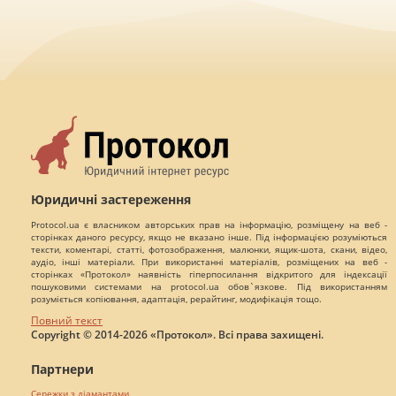
Юридичні застереження
Protocol.ua є власником авторських прав на інформацію, розміщену на веб -
сторінках даного ресурсу, якщо не вказано інше. Під інформацією розуміються
тексти, коментарі, статті, фотозображення, малюнки, ящик-шота, скани, відео,
аудіо, інші матеріали. При використанні матеріалів, розміщених на веб -
сторінках «Протокол» наявність гіперпосилання відкритого для індексації
пошуковими системами на protocol.ua обов`язкове. Під використанням
розуміється копіювання, адаптація, рерайтинг, модифікація тощо.
Повний текст
Copyright © 2014-2026 «Протокол». Всі права захищені.
Партнери
Сережки з діамантами