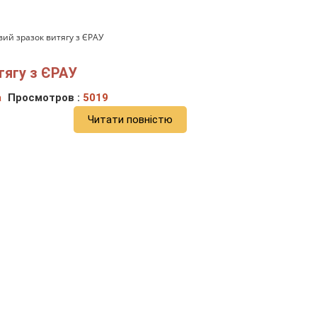
вий зразок витягу з ЄРАУ
тягу з ЄРАУ
а
Просмотров :
5019
Читати повністю