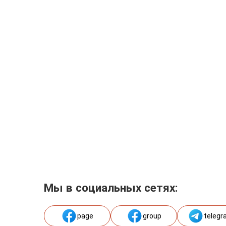
Мы в социальных сетях:
page
group
telegr