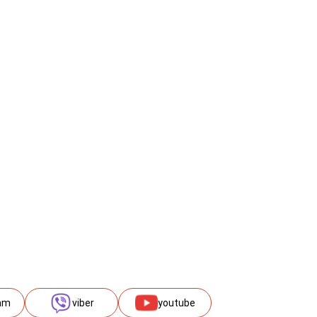
am
viber
youtube