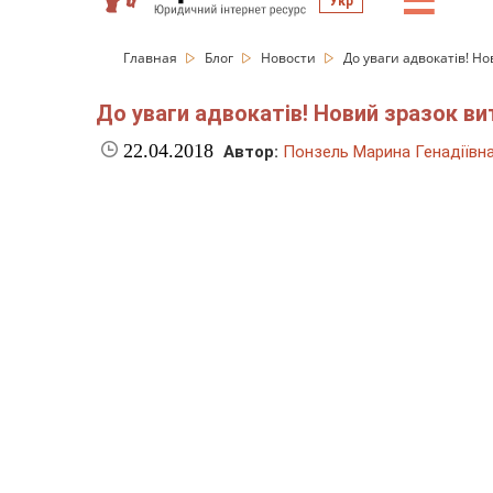
☰
Укр
Главная
Блог
Новости
До уваги адвокатів! Но
До уваги адвокатів! Новий зразок ви
22.04.2018
Автор:
Понзель Марина Генадіївн