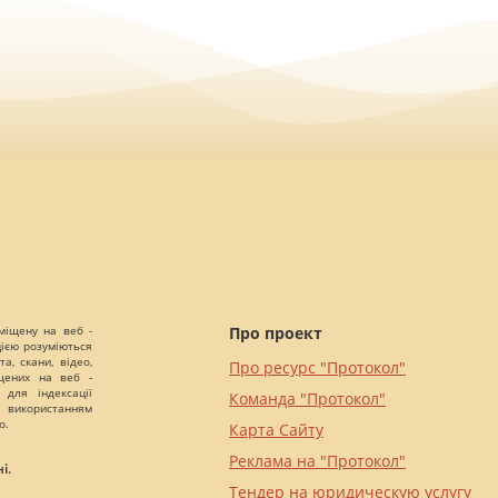
міщену на веб -
Про проект
цією розуміються
а, скани, відео,
Про ресурс "Протокол"
іщених на веб -
 для індексації
Команда "Протокол"
 використанням
о.
Карта Сайту
Реклама на "Протокол"
і.
Тендер на юридическую услугу