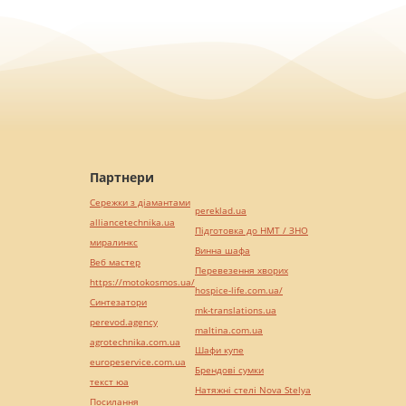
Партнери
Сережки з діамантами
pereklad.ua
alliancetechnika.ua
Підготовка до НМТ / ЗНО
миралинкс
Винна шафа
Веб мастер
Перевезення хворих
https://motokosmos.ua/
hospice-life.com.ua/
Синтезатори
mk-translations.ua
perevod.agency
maltina.com.ua
agrotechnika.com.ua
Шафи купе
europeservice.com.ua
Брендові сумки
текст юа
Натяжні стелі Nova Stelya
Посилання