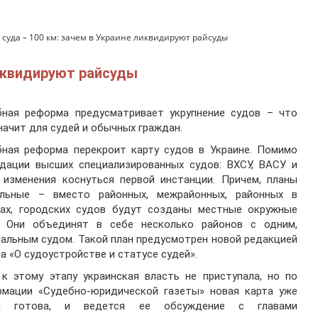
 суда – 100 км: зачем в Украине ликвидируют райсуды
ликвидируют райсуды
бная реформа предусматривает укрупнение судов – что
начит для судей и обычных граждан.
бная реформа перекроит карту судов в Украине. Помимо
идации высших специализированных судов: ВХСУ, ВАСУ и
 изменения коснуться первой инстанции. Причем, планы
альные – вместо районных, межрайонных, районных в
дах, городских судов будут созданы местные окружные
. Они объединят в себе несколько районов с одним,
альным судом. Такой план предусмотрен новой редакцией
а «О судоустройстве и статусе судей».
к этому этапу украинская власть не приступала, но по
рмации «Судебно-юридической газеты» новая карта уже
и готова, и ведется ее обсуждение с главами