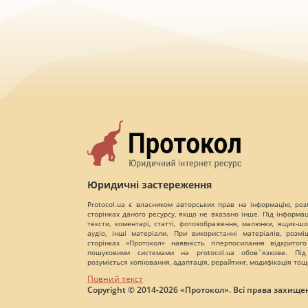
Юридичні застереження
Protocol.ua є власником авторських прав на інформацію, роз
сторінках даного ресурсу, якщо не вказано інше. Під інформа
тексти, коментарі, статті, фотозображення, малюнки, ящик-шот
аудіо, інші матеріали. При використанні матеріалів, розм
сторінках «Протокол» наявність гіперпосилання відкритого
пошуковими системами на protocol.ua обов`язкове. Під
розуміється копіювання, адаптація, рерайтинг, модифікація тощ
Повний текст
Copyright © 2014-2026 «Протокол». Всі права захищен