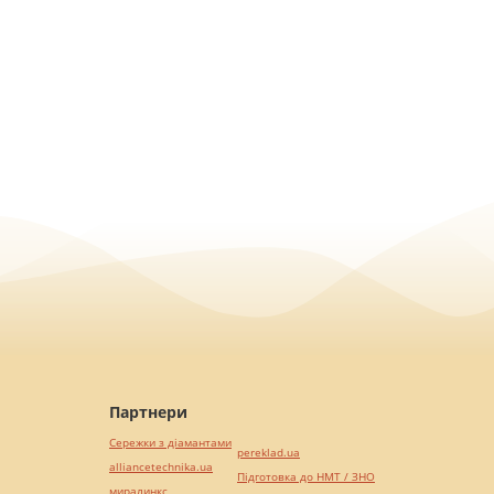
Партнери
Сережки з діамантами
pereklad.ua
alliancetechnika.ua
Підготовка до НМТ / ЗНО
миралинкс