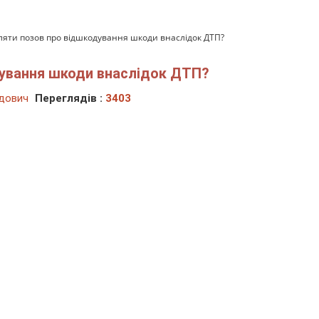
вляти позов про відшкодування шкоди внаслідок ДТП?
дування шкоди внаслідок ДТП?
дович
Переглядів :
3403