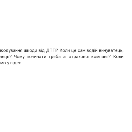
шкодування шкоди від ДТП? Коли це сам водій винуватець,
вець? Чому починати треба зі страхової компанії? Коли
о у відео.