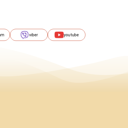
am
viber
youtube