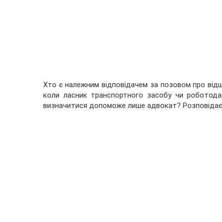
Хто є належним відповідачем за позовом про від
коли ласник транспортного засобу чи роботода
визначитися допоможе лише адвокат? Розповідаєм