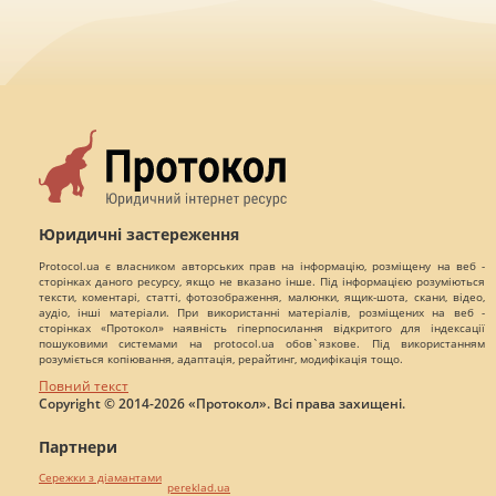
Юридичні застереження
Protocol.ua є власником авторських прав на інформацію, розміщену на веб -
сторінках даного ресурсу, якщо не вказано інше. Під інформацією розуміються
тексти, коментарі, статті, фотозображення, малюнки, ящик-шота, скани, відео,
аудіо, інші матеріали. При використанні матеріалів, розміщених на веб -
сторінках «Протокол» наявність гіперпосилання відкритого для індексації
пошуковими системами на protocol.ua обов`язкове. Під використанням
розуміється копіювання, адаптація, рерайтинг, модифікація тощо.
Повний текст
Copyright © 2014-2026 «Протокол». Всі права захищені.
Партнери
Сережки з діамантами
pereklad.ua