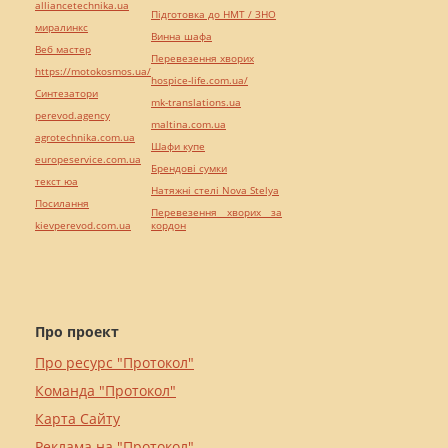
alliancetechnika.ua
Підготовка до НМТ / ЗНО
миралинкс
Винна шафа
Веб мастер
Перевезення хворих
https://motokosmos.ua/
hospice-life.com.ua/
Синтезатори
mk-translations.ua
perevod.agency
maltina.com.ua
agrotechnika.com.ua
Шафи купе
europeservice.com.ua
Брендові сумки
текст юа
Натяжні стелі Nova Stelya
Посилання
Перевезення хворих за
kievperevod.com.ua
кордон
Про проект
Про ресурс "Протокол"
Команда "Протокол"
Карта Сайту
Реклама на "Протокол"