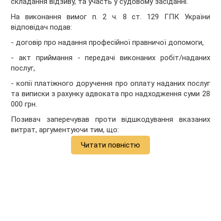
складання відзиву, та участь у судовому засіданні.
На виконання вимог п. 2 ч. 8 ст. 129 ГПК України
відповідач подав:
- договір про надання професійної правничої допомоги,
- акт приймання - передачі виконаних робіт/наданих
послуг,
- копії платіжного доручення про оплату наданих послуг
та виписки з рахунку адвоката про надходження суми 28
000 грн.
Позивач заперечував проти відшкодування вказаних
витрат, аргументуючи тим, що:
Читати повністю