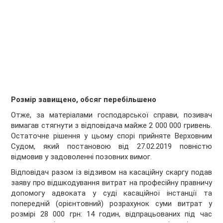
Розмір завищено, обсяг перебільшено
Отже, за матеріалами господарської справи, позивач
вимагав стягнути з відповідача майже 2 000 000 гривень.
Остаточне рішення у цьому спорі прийняте Верховним
Судом, який постановою від 27.02.2019 повністю
відмовив у задоволенні позовних вимог.
Відповідач разом із відзивом на касаційну скаргу подав
заяву про відшкодування витрат на професійну правничу
допомогу адвоката у суді касаційної інстанції та
попередній (орієнтовний) розрахунок суми витрат у
розмірі 28 000 грн: 14 годин, відпрацьованих під час