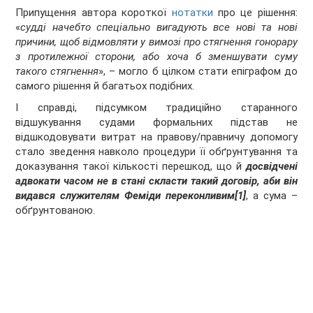
Припущення автора короткої
нотатки
про це рішення:
«
судді начебто спеціально вигадують все нові та нові
причини, щоб відмовляти у вимозі про стягнення гонорару
з протилежної сторони, або хоча б зменшувати суму
такого стягнення
», – могло б цілком стати епіграфом до
самого рішення й багатьох подібних.
І справді, підсумком традиційно старанного
відшукування судами формальних підстав не
відшкодовувати витрат на правову/правничу допомогу
стало зведення навколо процедури її обґрунтування та
доказування такої кількості перешкод, що й
досвідчені
адвокати часом не в стані скласти такий договір, аби він
видався служителям Феміди переконливим
[1]
, а сума –
обґрунтованою.