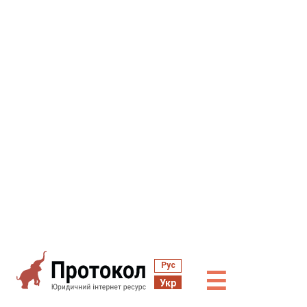
Рус
☰
Укр