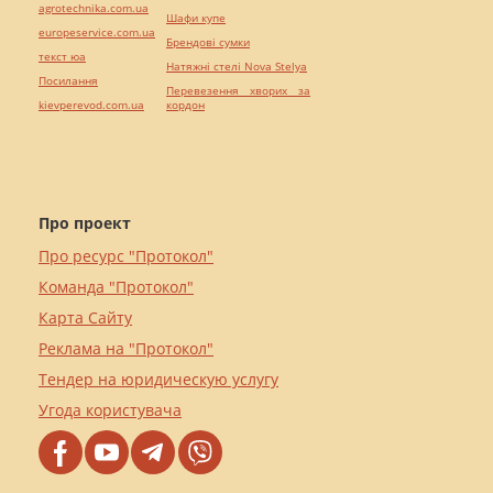
agrotechnika.com.ua
Шафи купе
europeservice.com.ua
Брендові сумки
текст юа
Натяжні стелі Nova Stelya
Посилання
Перевезення хворих за
kievperevod.com.ua
кордон
Про проект
Про ресурс "Протокол"
Команда "Протокол"
Карта Сайту
Реклама на "Протокол"
Тендер на юридическую услугу
Угода користувача