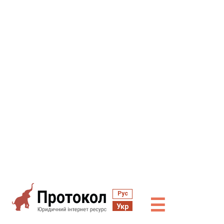
Рус
☰
Укр