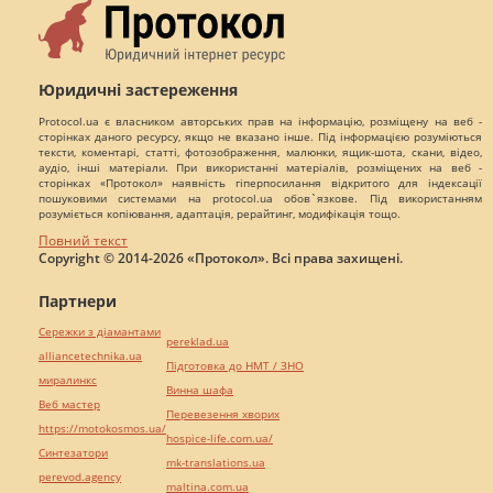
Юридичні застереження
Protocol.ua є власником авторських прав на інформацію, розміщену на веб -
сторінках даного ресурсу, якщо не вказано інше. Під інформацією розуміються
тексти, коментарі, статті, фотозображення, малюнки, ящик-шота, скани, відео,
аудіо, інші матеріали. При використанні матеріалів, розміщених на веб -
сторінках «Протокол» наявність гіперпосилання відкритого для індексації
пошуковими системами на protocol.ua обов`язкове. Під використанням
розуміється копіювання, адаптація, рерайтинг, модифікація тощо.
Повний текст
Copyright © 2014-2026 «Протокол». Всі права захищені.
Партнери
Сережки з діамантами
pereklad.ua
alliancetechnika.ua
Підготовка до НМТ / ЗНО
миралинкс
Винна шафа
Веб мастер
Перевезення хворих
https://motokosmos.ua/
hospice-life.com.ua/
Синтезатори
mk-translations.ua
perevod.agency
maltina.com.ua