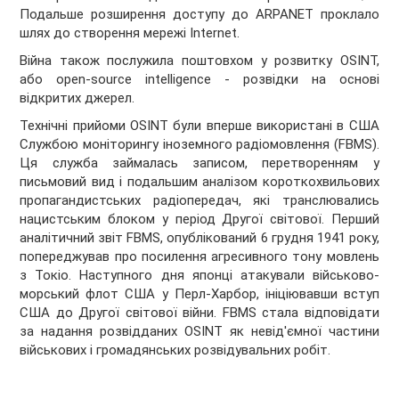
Подальше розширення доступу до ARPANET проклало
шлях до створення мережі Internet.
Війна також послужила поштовхом у розвитку OSINT,
або open-source intelligence - розвідки на основі
відкритих джерел.
Технічні прийоми OSINT були вперше використані в США
Службою моніторингу іноземного радіомовлення (FBMS).
Ця служба займалась записом, перетворенням у
письмовий вид і подальшим аналізом короткохвильових
пропагандистських радіопередач, які транслювались
нацистським блоком у період Другої світової. Перший
аналітичний звіт FBMS, опублікований 6 грудня 1941 року,
попереджував про посилення агресивного тону мовлень
з Токіо. Наступного дня японці атакували військово-
морський флот США у Перл-Харбор, ініціювавши вступ
США до Другої світової війни. FBMS стала відповідати
за надання розвідданих OSINT як невід'ємної частини
військових і громадянських розвідувальних робіт.