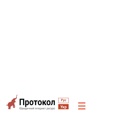
Рус
☰
Укр