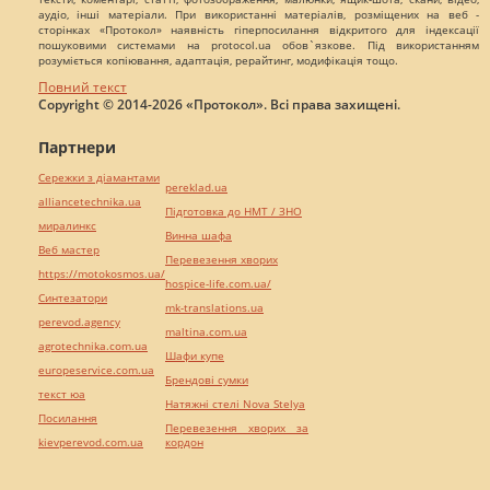
аудіо, інші матеріали. При використанні матеріалів, розміщених на веб -
сторінках «Протокол» наявність гіперпосилання відкритого для індексації
пошуковими системами на protocol.ua обов`язкове. Під використанням
розуміється копіювання, адаптація, рерайтинг, модифікація тощо.
Повний текст
Copyright © 2014-2026 «Протокол». Всі права захищені.
Партнери
Сережки з діамантами
pereklad.ua
alliancetechnika.ua
Підготовка до НМТ / ЗНО
миралинкс
Винна шафа
Веб мастер
Перевезення хворих
https://motokosmos.ua/
hospice-life.com.ua/
Синтезатори
mk-translations.ua
perevod.agency
maltina.com.ua
agrotechnika.com.ua
Шафи купе
europeservice.com.ua
Брендові сумки
текст юа
Натяжні стелі Nova Stelya
Посилання
Перевезення хворих за
kievperevod.com.ua
кордон