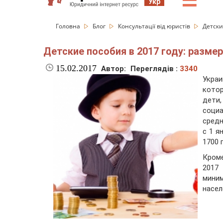
☰
Укр
Головна
Блог
Консультації від юристів
Детски
Детские пособия в 2017 году: разме
15.02.2017
Автор:
Переглядів :
3340
Укра
кото
дети
соци
средн
с 1 я
1700 
Кроме
2017
мини
насел