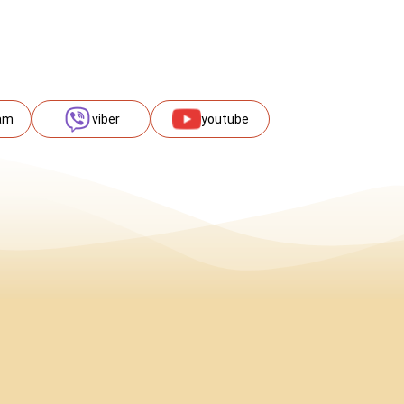
am
viber
youtube