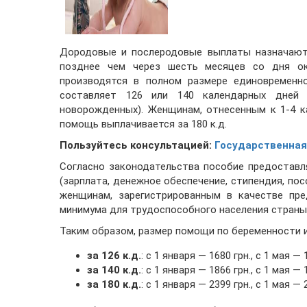
Дородовые и послеродовые выплаты назначаютс
позднее чем через шесть месяцев со дня ок
производятся в полном размере единовременно
составляет 126 или 140 календарных дней 
новорожденных). Женщинам, отнесенным к 1-4 к
помощь выплачивается за 180 к.д.
Пользуйтесь консультацией:
Государственная
Согласно законодательства пособие предостав
(зарплата, денежное обеспечение, стипендия, по
женщинам, зарегистрированным в качестве пре
минимума для трудоспособного населения страны
Таким образом, размер помощи по беременности и
за 126 к.д.
: с 1 января — 1680 грн., с 1 мая — 
за 140 к.д.
: с 1 января — 1866 грн., с 1 мая — 
за 180 к.д.
: с 1 января — 2399 грн., с 1 мая — 