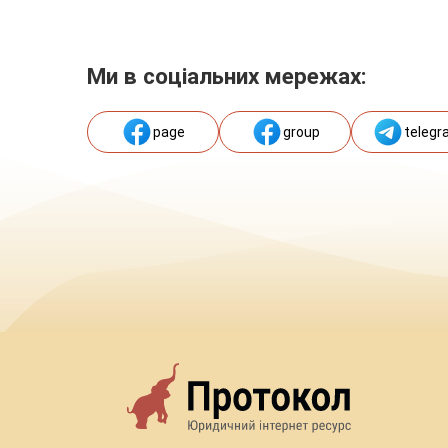
Ми в соціальних мережах:
page
group
telegr