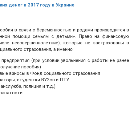
их денег в 2017 году в Украине
собия в связи с беременностью и родами производится в
енной помощи семьям с детьми». Право на финансовую
ле несовершеннолетние), которые не застрахованы в
иального страхования, а именно:
 предприятия (при условии увольнения с работы не ранее
получение пособия)
овые взносы в Фонд социального страхования
наторы, студентки ВУЗов и ПТУ
нслужба, полиция и т.д.)
 занятости