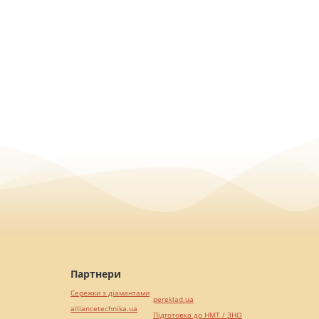
Партнери
Сережки з діамантами
pereklad.ua
alliancetechnika.ua
Підготовка до НМТ / ЗНО