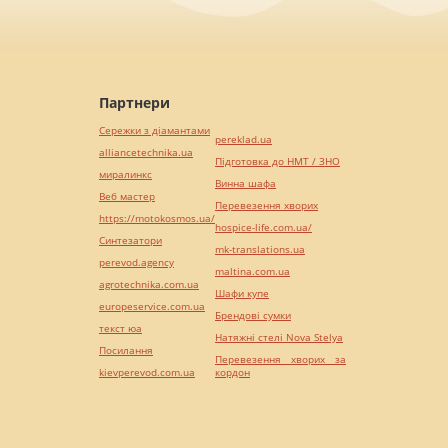
Партнери
Сережки з діамантами
pereklad.ua
alliancetechnika.ua
Підготовка до НМТ / ЗНО
миралинкс
Винна шафа
Веб мастер
Перевезення хворих
https://motokosmos.ua/
hospice-life.com.ua/
Синтезатори
mk-translations.ua
perevod.agency
maltina.com.ua
agrotechnika.com.ua
Шафи купе
europeservice.com.ua
Брендові сумки
текст юа
Натяжні стелі Nova Stelya
Посилання
Перевезення хворих за
kievperevod.com.ua
кордон