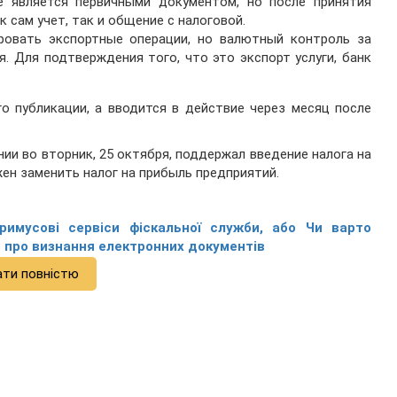
е является первичными документом, но после принятия
к сам учет, так и общение с налоговой.
овать экспортные операции, но валютный контроль за
я. Для подтверждения того, что это экспорт услуги, банк
го публикации, а вводится в действие через месяц после
ии во вторник, 25 октября, поддержал введение налога на
жен заменить налог на прибыль предприятий.
римусові сервіси фіскальної служби, або Чи варто
 про визнання електронних документів
ати повністю