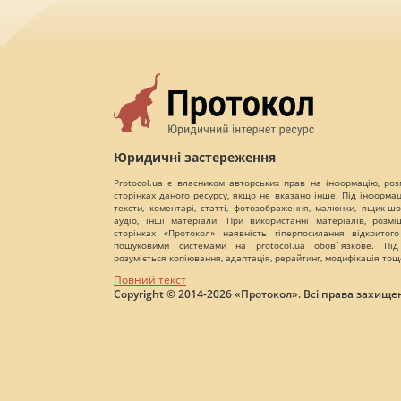
Юридичні застереження
Protocol.ua є власником авторських прав на інформацію, роз
сторінках даного ресурсу, якщо не вказано інше. Під інформа
тексти, коментарі, статті, фотозображення, малюнки, ящик-шот
аудіо, інші матеріали. При використанні матеріалів, розм
сторінках «Протокол» наявність гіперпосилання відкритого
пошуковими системами на protocol.ua обов`язкове. Під
розуміється копіювання, адаптація, рерайтинг, модифікація тощ
Повний текст
Copyright © 2014-2026 «Протокол». Всі права захищен