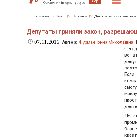
☰
Укр
Головна
Блог
Новини
Депутаты приняли зак
Депутаты приняли закон, разрешающ
07.11.2016
Автор:
Фурман Ірина Миколаївна
Сегод
во в
депу
соста
Если
комп
смог
мейлу
прос
деяте
По с
пром
барь
креа