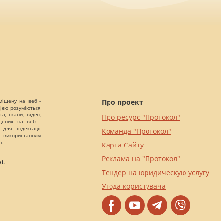
міщену на веб -
Про проект
цією розуміються
а, скани, відео,
Про ресурс "Протокол"
іщених на веб -
 для індексації
Команда "Протокол"
 використанням
о.
Карта Сайту
Реклама на "Протокол"
і.
Тендер на юридическую услугу
Угода користувача