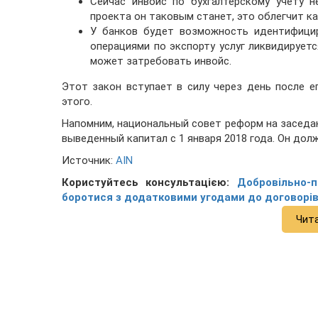
Сейчас инвойс по бухгалтерскому учету н
проекта он таковым станет, это облегчит ка
У банков будет возможность идентифицир
операциями по экспорту услуг ликвидируетс
может затребовать инвойс.
Этот закон вступает в силу через день после е
этого.
Напомним, национальный совет реформ на заседан
выведенный капитал с 1 января 2018 года. Он дол
Источник:
AIN
Користуйтесь консультацією:
Добровільно-п
боротися з додатковими угодами до договорів
Чит