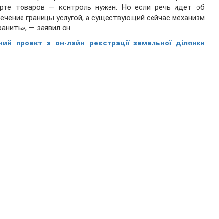
орте товаров — контроль нужен. Но если речь идет об
сечение границы услугой, а существующий сейчас механизм
анить», — заявил он.
тний проект з он-лайн реєстрації земельної ділянки