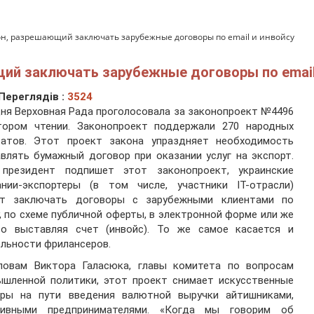
он, разрешающий заключать зарубежные договоры по email и инвойсу
ий заключать зарубежные договоры по email
Переглядів :
3524
ня Верховная Рада проголосовала за законопроект №4496
тором чтении. Законопроект поддержали 270 народных
татов. Этот проект закона упраздняет необходимость
влять бумажный договор при оказании услуг на экспорт.
 президент подпишет этот законопроект, украинские
ании-экспортеры (в том числе, участники IT-отрасли)
ут заключать договоры с зарубежными клиентами по
, по схеме публичной оферты, в электронной форме или же
то выставляя счет (инвойс). То же самое касается и
льности фрилансеров.
ловам Виктора Галасюка, главы комитета по вопросам
ышленной политики, этот проект снимает искусственные
еры на пути введения валютной выручки айтишниками,
тивными предпринимателями. «Когда мы говорим об