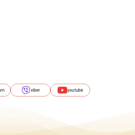
am
viber
youtube