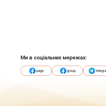
Ми в соціальних мережах:
page
group
telegr