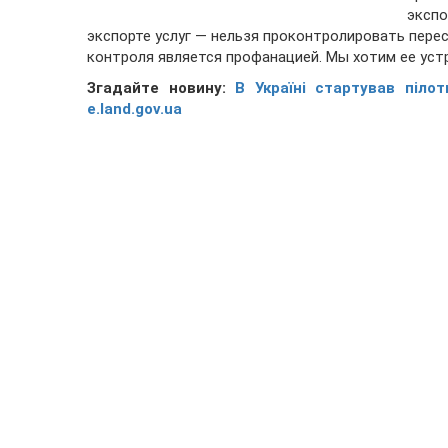
эксп
экспорте услуг — нельзя проконтролировать пере
контроля является профанацией. Мы хотим ее устр
Згадайте новину:
В Україні стартував піло
e.land.gov.ua