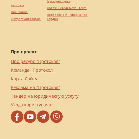
Брендові сумки
текст юа
Натяжні стелі Nova Stelya
Посилання
Перевезення хворих за
kievperevod.com.ua
кордон
Про проект
Про ресурс "Протокол"
Команда "Протокол"
Карта Сайту
Реклама на "Протокол"
Тендер на юридическую услугу
Угода користувача