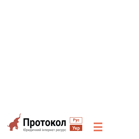
Рус
☰
Укр