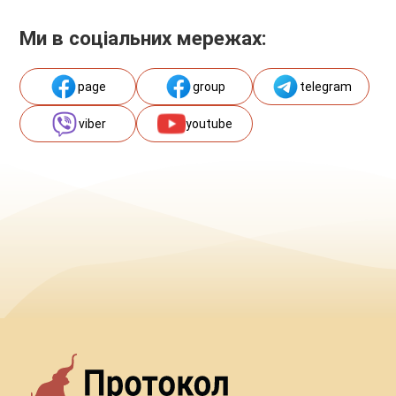
Ми в соціальних мережах:
page
group
telegram
viber
youtube