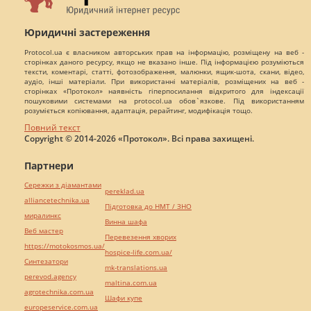
Юридичні застереження
Protocol.ua є власником авторських прав на інформацію, розміщену на веб -
сторінках даного ресурсу, якщо не вказано інше. Під інформацією розуміються
тексти, коментарі, статті, фотозображення, малюнки, ящик-шота, скани, відео,
аудіо, інші матеріали. При використанні матеріалів, розміщених на веб -
сторінках «Протокол» наявність гіперпосилання відкритого для індексації
пошуковими системами на protocol.ua обов`язкове. Під використанням
розуміється копіювання, адаптація, рерайтинг, модифікація тощо.
Повний текст
Copyright © 2014-2026 «Протокол». Всі права захищені.
Партнери
Сережки з діамантами
pereklad.ua
alliancetechnika.ua
Підготовка до НМТ / ЗНО
миралинкс
Винна шафа
Веб мастер
Перевезення хворих
https://motokosmos.ua/
hospice-life.com.ua/
Синтезатори
mk-translations.ua
perevod.agency
maltina.com.ua
agrotechnika.com.ua
Шафи купе
europeservice.com.ua