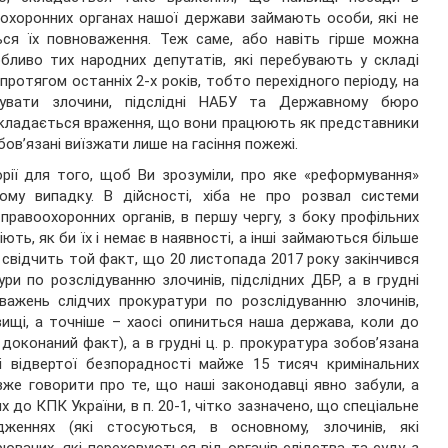
охоронних органах нашої держави займають особи, які не
ься їх повноваження. Теж саме, або навіть гірше можна
бливо тих народних депутатів, які перебувають у складі
ротягом останніх 2-х років, тобто перехідного періоду, на
дувати злочини, підслідні НАБУ та Державному бюро
 Складається враження, що вони працюють як представники
бов’язані виїзжати лише на гасіння пожежі.
орії для того, щоб Ви зрозуміли, про яке «реформування»
ому випадку. В дійсності, хіба не про розвал системи
правоохоронних органів, в першу чергу, з боку профільних
ють, як би їх і немає в наявності, а інші займаються більше
 свідчить той факт, що 20 листопада 2017 року закінчився
ри по розслідуванню злочинів, підслідних ДБР, а в грудні
важень слідчих прокуратури по розслідуванню злочинів,
овищі, а точніше – хаосі опиниться наша держава, коли до
оконаний факт), а в грудні ц. р. прокуратура зобов’язана
 відвертої безпорадності майже 15 тисяч кримінальних
же говорити про те, що наші законодавці явно забули, а
х до КПК України, в п. 20-1, чітко зазначено, що спеціальне
дженнях (які стосуються, в основному, злочинів, які