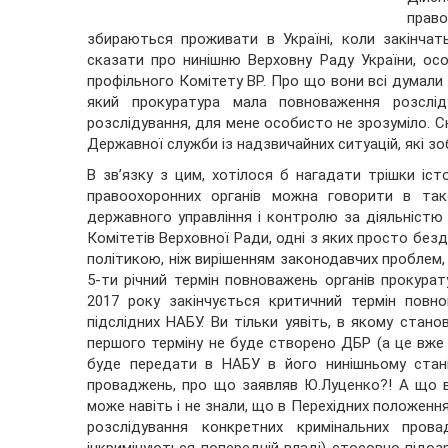
право
збираються проживати в Україні, коли закінчат
сказати про нинішню Верховну Раду України, осо
профільного Комітету ВР. Про що вони всі думали п
який прокуратура мала повноваження розслі
розслідування, для мене особисто не зрозуміло.
Державної служби із надзвичайних ситуацій, які зо
В зв’язку з цим, хотілося б нагадати трішки іст
правоохоронних органів можна говорити в так
державного управління і контролю за діяльністю 
Комітетів Верховної Ради, одні з яких просто безді
політикою, ніж вирішенням законодавчих проблем,
5-ти річний термін повноважень органів прокурату
2017 року закінчується критичний термін повно
підслідних НАБУ. Ви тільки уявіть, в якому стан
першого терміну не буде створено ДБР (а це вже д
буде передати в НАБУ в його нинішньому стані
проваджень, про що заявляв Ю.Луценко?! А що в
може навіть і не знали, що в Перехідних положення
розслідування конкретних кримінальних прова