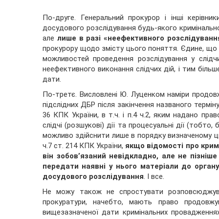
По-друге. Генеральний прокурор і інші керівн
досудового розслідування будь-якого кримінальн
але
лише в разі «неефективного розслідуванн
прокурору щодо змісту цього поняття. Єдине, що 
можливостей проведення розслідування у слідчи
неефективного виконання слідчих дій, і тим більше
дати.
По-третє. Висловлені Ю. Луценком наміри продов
підслідних ДБР після закінчення названого термін
36 КПК України, в т.ч. і п.4 ч.2, яким надано п
слідчі (розшукові) дії та процесуальні дії (тобто,
можливо здійснити лише в порядку визначеному ци
ч.7 ст. 214 КПК України,
якщо відомості про кри
він зобов’язаний невідкладно, але не пізніш
передати наявні у нього матеріали до орган
досудового розслідування
. І все.
Не можу також не спростувати розповсюджува
прокуратури, начебто, мають право продовж
вищезазначеної дати кримінальних провадженнях