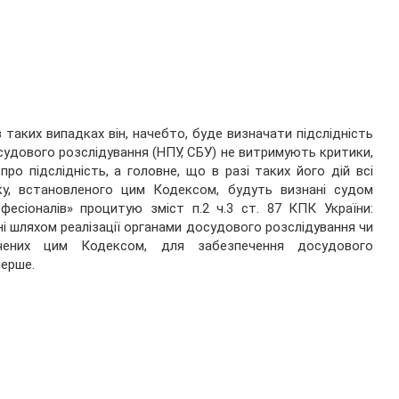
в таких випадках він, начебто, буде визначати підслідність
осудового розслідування (НПУ, СБУ) не витримують критики,
ро підслідність, а головне, що в разі таких його дій всі
ку, встановленого цим Кодексом, будуть визнані судом
есіоналів» процитую зміст п.2 ч.3 ст. 87 КПК України:
 шляхом реалізації органами досудового розслідування чи
ачених цим Кодексом, для забезпечення досудового
перше.