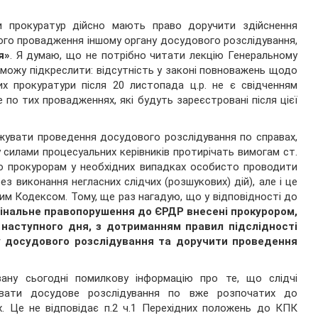
ики прокуратур дійсно мають право доручити здійснення
ого провадження іншому органу досудового розслідування,
я»
. Я думаю, що не потрібно читати лекцію Генеральному
можу підкреслити: відсутність у законі повноважень щодо
х прокуратури після 20 листопада ц.р. не є свідченням
 по тих провадженнях, які будуть зареєстровані після цієї
жувати проведення досудового розслідування по справах,
у силами процесуальних керівників протирічать вимогам ст.
раво прокурорам у необхідних випадках особисто проводити
 без виконання негласних слідчих (розшукових) дій), але і це
м Кодексом. Тому, ще раз нагадую, що у відповідності до
мінальне правопорушення до ЄРДР внесені прокурором,
е наступного дня, з дотриманням правил підслідності
у досудового розслідування та доручити проведення
ну сьогодні помилкову інформацію про те, що слідчі
увати досудове розслідування по вже розпочатих до
. Це не відповідає п.2 ч.1 Перехідних положень до КПК