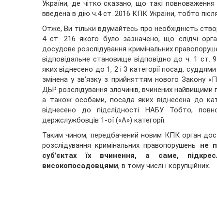
України, де чітко сказано, що такі повноваження
введена в дію ч.4 ст. 2016 КПК України, тобто післ
Отже, Ви тільки вдумайтесь про необхідність ство
4 ст. 216 якого було зазначено, що слідчі ор
досудове розслідування кримінальних правопоруш
відповідальне становище відповідно до ч. 1 ст. 
яких віднесено до 1, 2 і 3 категорії посад, суддям
змінена у зв’язку з прийняттям нового Закону «
ДБР розслідування злочинів, вчинених найвищими
а також особами, посада яких віднесена до кате
віднесено до підслідності НАБУ. Тобто, пов
держслужбовців 1-ої («А») категорії.
Таким чином, передбачений новим КПК орган дос
розслідування кримінальних правопорушень
не п
суб’єктах їх вчинення, а саме, підкре
високопосадовцями
, в тому числі і корупційних.