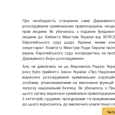
Про необхідність створення саме Державног
розслідування кримінальних правопорушень неодн
прав людини. Як убачалось з подання Урядовог
людини до Кабінету Міністрів України від 30.09.2
Європейського суду щодо України, якими кон
секретаріат Комітету Міністрів Ради Європи про
рішень Європейського суду зосередитись на про
Державного бюро розслідування».
Але, не дивлячись на це, Верховною Радою Украї
року було прийнято Закон України «Про Націонал
віднесено розслідування кримінальних корупці
особами, уповноваженими на виконання функцій
загрозу національній безпеці. Як убачалось з Пр
цього органу віднесено кримінальні правопорушенн
2 категорій, суддями, прокурорами та працівникам
до цього відносилось до виключної компетенції сл
Чит