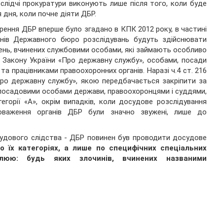
 слідчі прокуратури виконують лише після того, коли буде
я дня, коли почне діяти ДБР.
рення ДБР вперше було згадано в КПК 2012 року, в частині
ганів Державного бюро розслідувань будуть здійснювати
ень, вчинених службовими особами, які займають особливо
9 Закону України «Про державну службу», особами, посади
и та працівниками правоохоронних органів. Наразі ч.4 ст. 216
Про державну службу», якою передбачається закріпити за
 посадовими особами держави, правоохоронцями і суддями,
горії «А», окрім випадків, коли досудове розслідування
новаження органів ДБР були значно звужені, лише до
удового слідства - ДБР повинен був проводити досудове
о їх категоріях, а лише по специфічних спеціальних
слюю: будь яких злочинів, вчинених названими