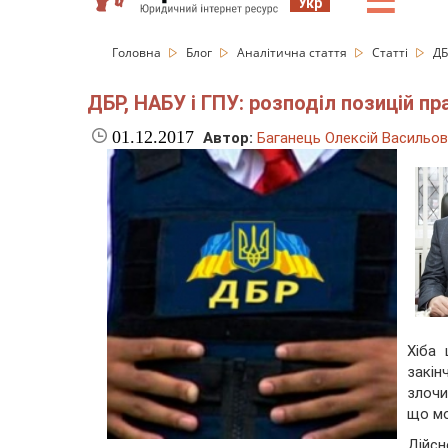
☰
Укр
Головна
Блог
Аналітична стаття
Статті
ДБ
ДБР, НАБУ і ГПУ: розподіл позицій п
01.12.2017
Автор:
Баганець Олексій Васильо
Хіба 
закін
злочи
що мо
Дійс