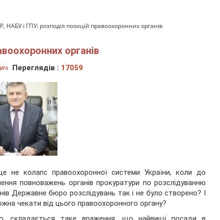
Р, НАБУ і ГПУ: розподіл позицій правоохоронних органів
равоохоронних органів
вич
Переглядів :
17059
це не колапс правоохоронної системи України, коли до
чення повноважень органів прокуратури по розслідуванню
нів Державне бюро розслідувань так і не було створено? І
жна чекати від цього правоохоронного органу?
но, складається таке враження, що найвищі посади в