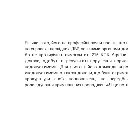
Більше того, його не професійні заяви про те, що 
по справах, підслідних ДБР, за іншими органами д
бо це протирічить вимогам ст. 216 КПК України п
докази, здобуті в результаті порушення поряд
недопустимими. Для нього і його команди «проф
«недопустимими є також докази, що були отримані
прокуратури своїх повноважень, не передб
розслідування кримінальних проваджень»! І це по-