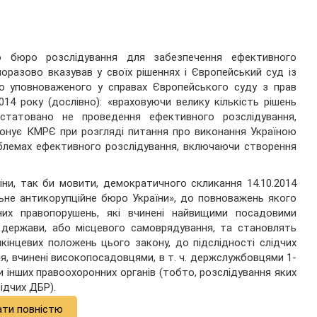
о бюро розслідування для забезпечення ефективного
оразово вказував у своїх рішеннях і Європейський суд із
о уповноваженого у справах Європейського суду з прав
014 року (дослівно): «враховуючи велику кількість рішень
статовано не проведення ефективного розслідування,
понує КМРЄ при розгляді питання про виконання Україною
блемах ефективного розслідування, включаючи створення
ни, так би мовити, демократичного скликання 14.10.2014
ьне антикорупційне бюро України», до повноважень якого
йних правопорушень, які вчинені найвищими посадовими
 держави, або місцевого самоврядування, та становлять
икінцевих положень цього закону, до підслідності слідчих
я, вчинені високопосадовцями, в т. ч. держслужбовцями 1-
и інших правоохоронних органів (тобто, розслідування яких
ідчих ДБР).
ати повністю