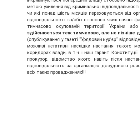
інкримінуються попередній владі) стосовно підозр
метою ухилення від кримінальної відповідальност
чи які понад шість місяців переховуються від ор
відповідальності та/або стосовно яких наявні ф
тимчасово окупованій території України або
здійснюється теж тимчасово, але не пізніше 
(опублікування у газеті "Урядовий кур’єр" відпові
можливі негативні наслідки настання такого мо
коридорах влади, в т.ч. і наш гарант Конституції
прокурор, відомство якого навіть після наст
відповідальність за організацію досудового роз
всіх таких провадженнях!!!