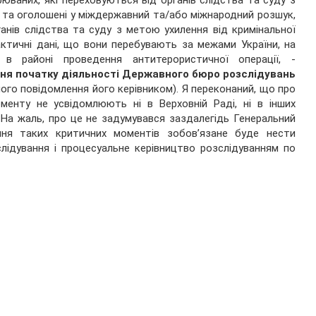
юваних, які переховуються від органів слідства та суду з
і та оголошені у міждержавний та/або міжнародний розшук,
ганів слідства та суду з метою ухилення від кримінальної
актичні дані, що вони перебувають за межами України, на
 в районі проведення антитерористичної операції, -
дня початку діяльності Державного бюро розслідувань
дного повідомлення його керівником). Я переконаний, що про
менту не усвідомлюють ні в Верховній Раді, ні в інших
. На жаль, про це не задумувався заздалегідь Генеральний
ання таких критичних моментів зобов’язане буде нести
слідування і процесуальне керівництво розслідуванням по