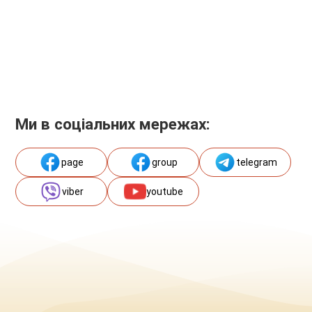
Ми в соціальних мережах:
page
group
telegram
viber
youtube