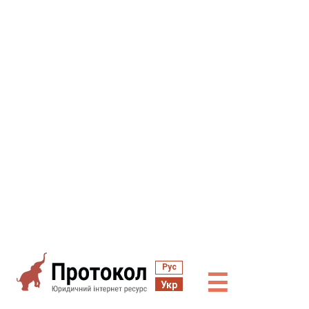
Рус
☰
Укр