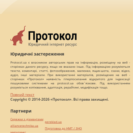
Юридичні застереження
Protocol.ua є власником авторських прав на інформацію, розміщену на веб -
сторінках даного ресурсу, якщо не вказано інше. Під інформацією розуміються
тексти, коментарі, статті, фотозображення, малюнки, ящик-шота, скани, відео,
аудіо, інші матеріали. При використанні матеріалів, розміщених на веб -
сторінках «Протокол» наявність гіперпосилання відкритого для індексації
пошуковими системами на protocol.ua обов`язкове. Під використанням
розуміється копіювання, адаптація, рерайтинг, модифікація тощо.
Повний текст
Copyright © 2014-2026 «Протокол». Всі права захищені.
Партнери
Сережки з діамантами
pereklad.ua
alliancetechnika.ua
Підготовка до НМТ / ЗНО
миралинкс