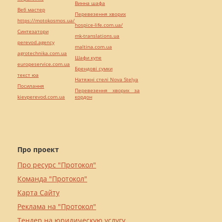
Винна шафа
Веб мастер
Перевезення хворих
https://motokosmos.ua/
hospice-life.com.ua/
Синтезатори
mk-translations.ua
perevod.agency
maltina.com.ua
agrotechnika.com.ua
Шафи купе
europeservice.com.ua
Брендові сумки
текст юа
Натяжні стелі Nova Stelya
Посилання
Перевезення хворих за
kievperevod.com.ua
кордон
Про проект
Про ресурс "Протокол"
Команда "Протокол"
Карта Сайту
Реклама на "Протокол"
Тендер на юридическую услугу