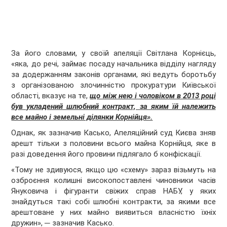
За його словами, у своїй апеляції Світлана Корнієць,
«яка, до речі, займає посаду начальника відділу нагляду
за додержанням законів органами, які ведуть боротьбу
з організованою злочинністю прокуратури Київської
області, вказує на те,
що між нею і чоловіком в 2013 році
був укладений шлюбний контракт, за яким їй належить
все майно і земельні ділянки Корнійця».
Однак, як зазначив Касько, Апеляційний суд Києва зняв
арешт тільки з половини всього майна Корнійця, яке в
разі доведення його провини підлягало б конфіскації.
«Тому не здивуюся, якщо цю «схему» зараз візьмуть на
озброєння колишні високопоставлені чиновники часів
Януковича і фігуранти свіжих справ НАБУ, у яких
знайдуться такі собі шлюбні контракти, за якими все
арештоване у них майно виявиться власністю їхніх
дружин», ─ зазначив Касько.