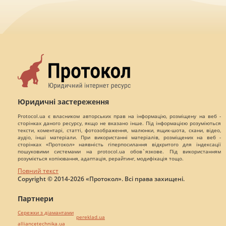
Юридичні застереження
Protocol.ua є власником авторських прав на інформацію, розміщену на веб -
сторінках даного ресурсу, якщо не вказано інше. Під інформацією розуміються
тексти, коментарі, статті, фотозображення, малюнки, ящик-шота, скани, відео,
аудіо, інші матеріали. При використанні матеріалів, розміщених на веб -
сторінках «Протокол» наявність гіперпосилання відкритого для індексації
пошуковими системами на protocol.ua обов`язкове. Під використанням
розуміється копіювання, адаптація, рерайтинг, модифікація тощо.
Повний текст
Copyright © 2014-2026 «Протокол». Всі права захищені.
Партнери
Сережки з діамантами
pereklad.ua
alliancetechnika.ua