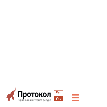
Рус
☰
Укр