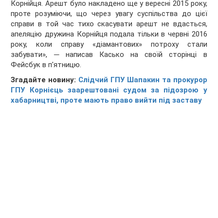
Корнійця. Арешт було накладено ще у вересні 2015 року,
проте розуміючи, що через увагу суспільства до цієї
справи в той час тихо скасувати арешт не вдасться,
апеляцію дружина Корнійця подала тільки в червні 2016
року, коли справу «діамантових» потроху стали
забувати», ─ написав Касько на своїй сторінці в
Фейсбук в п'ятницю.
Згадайте новину:
Слідчий ГПУ Шапакин та прокурор
ГПУ Корнієць заарештовані судом за підозрою у
хабарництві, проте мають право вийти під заставу