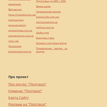
Підготовка до НМТ / ЗНО
миралинкс
Винна шафа
Веб мастер
Перевезення хворих
https://motokosmos.ua/
hospice-life.com.ua/
Синтезатори
mk-translations.ua
perevod.agency
maltina.com.ua
agrotechnika.com.ua
Шафи купе
europeservice.com.ua
Брендові сумки
текст юа
Натяжні стелі Nova Stelya
Посилання
Перевезення хворих за
kievperevod.com.ua
кордон
Про проект
Про ресурс "Протокол"
Команда "Протокол"
Карта Сайту
Реклама на "Протокол"