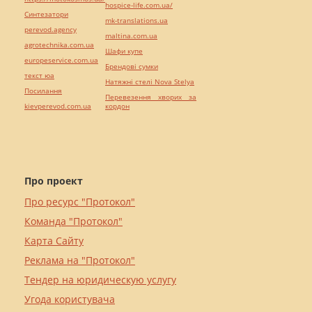
hospice-life.com.ua/
Синтезатори
mk-translations.ua
perevod.agency
maltina.com.ua
agrotechnika.com.ua
Шафи купе
europeservice.com.ua
Брендові сумки
текст юа
Натяжні стелі Nova Stelya
Посилання
Перевезення хворих за
kievperevod.com.ua
кордон
Про проект
Про ресурс "Протокол"
Команда "Протокол"
Карта Сайту
Реклама на "Протокол"
Тендер на юридическую услугу
Угода користувача