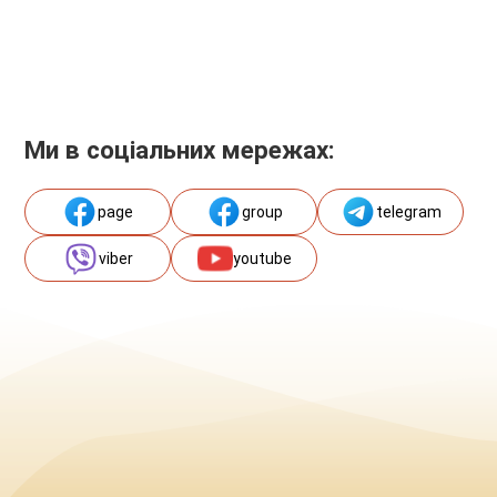
Ми в соціальних мережах:
page
group
telegram
viber
youtube