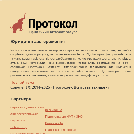
Юридичні застереження
Protocol.ua є власником авторських прав на інформацію, розміщену на веб -
сторінках даного ресурсу, якщо не вказано інше. Під інформацією розуміються
тексти, коментарі, статті, фотозображення, малюнки, ящик-шота, скани, відео,
аудіо, інші матеріали. При використанні матеріалів, розміщених на веб -
сторінках «Протокол» наявність гіперпосилання відкритого для індексації
пошуковими системами на protocol.ua обов`язкове. Під використанням
розуміється копіювання, адаптація, рерайтинг, модифікація тощо.
Повний текст
Copyright © 2014-2026 «Протокол». Всі права захищені.
Партнери
Сережки з діамантами
pereklad.ua
alliancetechnika.ua
Підготовка до НМТ / ЗНО
миралинкс
Винна шафа
Веб мастер
Перевезення хворих
https://motokosmos.ua/