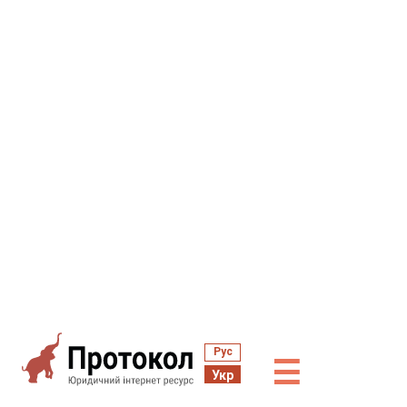
Рус
☰
Укр