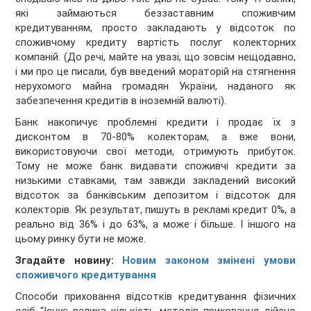
які займаються беззаставним споживчим
кредитуванням, просто закладають у відсоток по
споживчому кредиту вартість послуг колекторних
компаній. (До речі, майте на увазі, що зовсім нещодавно,
і ми про це писали, був введений мораторій на стягнення
нерухомого майна громадян України, наданого як
забезпечення кредитів в іноземній валюті).
Банк накопичує проблемні кредити і продає їх з
дисконтом в 70-80% колекторам, а вже вони,
використовуючи свої методи, отримують прибуток.
Тому не може банк видавати споживчі кредити за
низькими ставками, там завжди закладений високий
відсоток за банківським депозитом і відсоток для
колекторів. Як результат, пишуть в рекламі кредит 0%, а
реально від 36% і до 63%, а може і більше. І іншого на
цьому ринку бути не може.
Згадайте новину:
Новим законом змінені умови
споживчого кредитування
Способи приховання відсотків кредитування фізичних