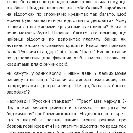
хтось безкоштовно роздаватиме гроші тільки тому, що
він банк. Швидше навпаки, він зобов’язаний заробляти
на відсотках по споживчих кредитах так багато, щоб
можна було виплатити усі відсотки по депозитах. Чому
ставки за споживчими кредитами такі високі? А які ж
вони можуть бути? Напевно, багато хто помітив, що
найвищі відсотки по депозитах платять банки, які
активно видають споживчі кредити. Класичний приклад
банк “Русский стандарт” або банк “Траст”. Високі ставки
за депозитами для фізичних осіб і високі ставки за
кредитами для фізичних осіб.
Як кажуть, у одних взяли – іншим дали. У деяких може
виникнути питання: “Ставки за депозитами високі, але
за кредитами в два рази вище. Це що, банк так багато
заробляє”?
Насправді і “Русский стандарт” і “Траст” має маржу в 3-
4%, а вся велика різниця в ставках – витрати на
“віджимання” проблемних клієнтів. Ні для кого не секрет,
що у людей є погана звичка вірити рекламі про
безкоштовні кредити і не платити відсотки по кредитах,
сподіваючись на диво. Але див не буває. Тому ті банки,