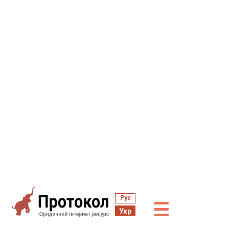
Рус
☰
Укр