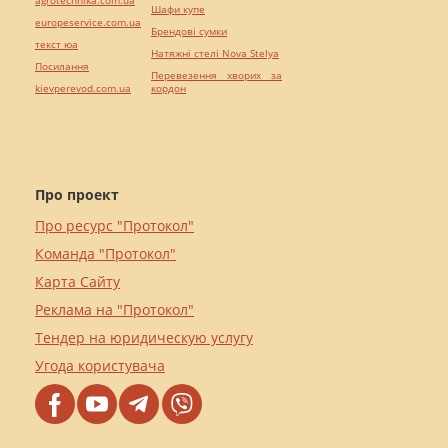
Шафи купе
europeservice.com.ua
Брендові сумки
текст юа
Натяжні стелі Nova Stelya
Посилання
Перевезення хворих за
kievperevod.com.ua
кордон
Про проект
Про ресурс "Протокол"
Команда "Протокол"
Карта Сайту
Реклама на "Протокол"
Тендер на юридическую услугу
Угода користувача