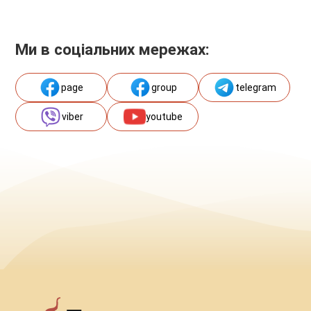
Ми в соціальних мережах:
page
group
telegram
viber
youtube