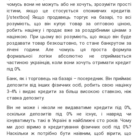
чомусь вони не можуть або не хочуть, зрозуміти прості
істини, якщо це стосується споживчих кредитів.
[/stextbox] Якщо продавець торгує на базарі, то всі
розуміють, що він купує товар за оптовою ціною,
робить націнку і продає вже за роздрібними цінами з
націнкою. При цьому всі розуміють, що якщо він буде
роздавати товар безкоштовно, то стане банкрутом за
лічені години. Але чомусь ця проста формула
формальної логіки абсолютно не сприймається
частиною українців, коли вони хочуть отримати кредит
під 0%.
Банк, як і торговець на базарі – посередник. Він приймає
депозити від інших фізичних осіб, робить свою націнку
3-4% і видає кредити за більш високою ставкою, ніж
ставка депозиту.
Він не може і ніколи не видаватиме кредити під 0%,
оскільки депозитів під 0% не існує, і навряд чи
існуватимуть такі в Україні в найближчі сто років. Чому
ми досі віримо в кредитування фізичних осіб під 0%?
Наскільки ж потрібно бути наївним, щоб вірити, що