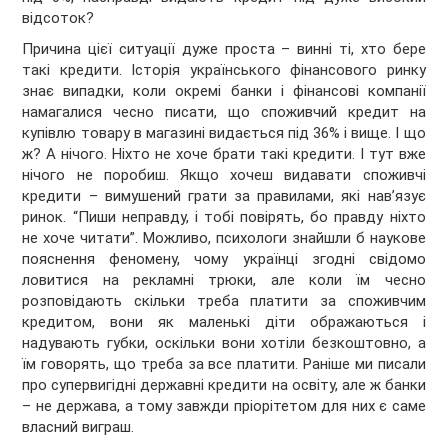
відсоток?
Причина цієї ситуації дуже проста – винні ті, хто бере
такі кредити. Історія українського фінансового ринку
знає випадки, коли окремі банки і фінансові компанії
намагалися чесно писати, що споживчий кредит на
купівлю товару в магазині видається під 36% і вище. І що
ж? А нічого. Ніхто не хоче брати такі кредити. І тут вже
нічого не поробиш. Якщо хочеш видавати споживчі
кредити – вимушений грати за правилами, які нав’язує
ринок. “Пиши неправду, і тобі повірять, бо правду ніхто
не хоче читати”. Можливо, психологи знайшли б наукове
пояснення феномену, чому українці згодні свідомо
ловитися на рекламні трюки, але коли їм чесно
розповідають скільки треба платити за споживчим
кредитом, вони як маленькі діти ображаються і
надувають губки, оскільки вони хотіли безкоштовно, а
їм говорять, що треба за все платити. Раніше ми писали
про супервигідні державні кредити на освіту, але ж банки
– не держава, а тому завжди пріорітетом для них є саме
власний виграш.