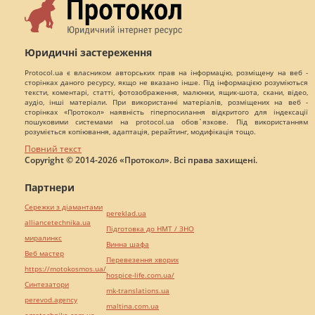
Юридичні застереження
Protocol.ua є власником авторських прав на інформацію, розміщену на веб -
сторінках даного ресурсу, якщо не вказано інше. Під інформацією розуміються
тексти, коментарі, статті, фотозображення, малюнки, ящик-шота, скани, відео,
аудіо, інші матеріали. При використанні матеріалів, розміщених на веб -
сторінках «Протокол» наявність гіперпосилання відкритого для індексації
пошуковими системами на protocol.ua обов`язкове. Під використанням
розуміється копіювання, адаптація, рерайтинг, модифікація тощо.
Повний текст
Copyright © 2014-2026 «Протокол». Всі права захищені.
Партнери
Сережки з діамантами
pereklad.ua
alliancetechnika.ua
Підготовка до НМТ / ЗНО
миралинкс
Винна шафа
Веб мастер
Перевезення хворих
https://motokosmos.ua/
hospice-life.com.ua/
Синтезатори
mk-translations.ua
perevod.agency
maltina.com.ua
agrotechnika.com.ua