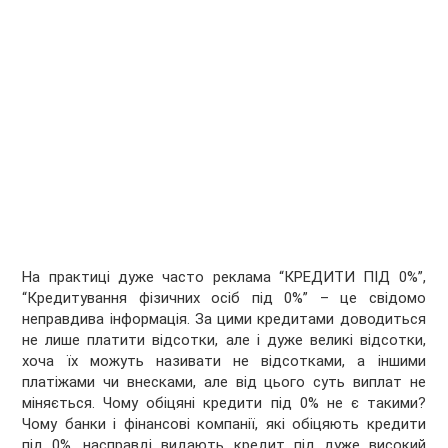
На практиці дуже часто реклама “КРЕДИТИ ПІД 0%”,
“Кредитування фізичних осіб під 0%” – це свідомо
неправдива інформація. За цими кредитами доводиться
не лише платити відсотки, але і дуже великі відсотки,
хоча їх можуть називати не відсотками, а іншими
платіжами чи внесками, але від цього суть виплат не
міняється. Чому обіцяні кредити під 0% не є такими?
Чому банки і фінансові компанії, які обіцяють кредити
під 0%, насправді видають кредит під дуже високий