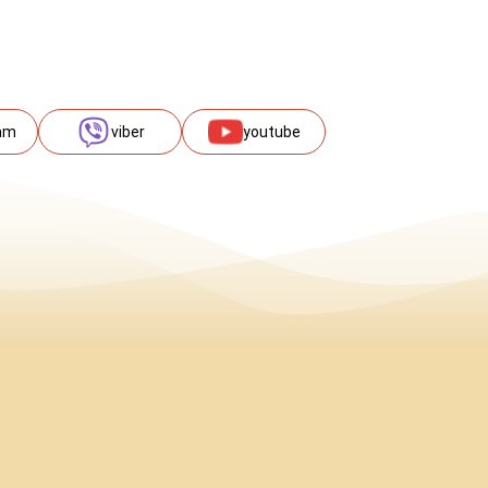
am
viber
youtube