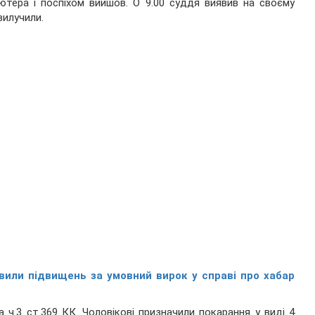
ютера і поспіхом вийшов. О 9.00 суддя виявив на своєму
вилучили.
вили підвищень за умовний вирок у справі про хабар
 ч.3 ст.369 КК. Чоловікові призначили покарання у виді 4