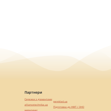
Партнери
Сережки з діамантами
pereklad.ua
alliancetechnika.ua
Підготовка до НМТ / ЗНО
миралинкс