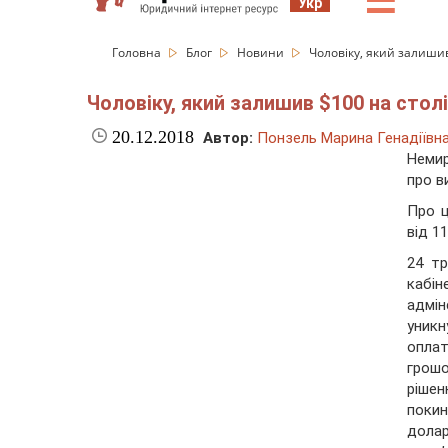
☰
Укр
Головна
Блог
Новини
Чоловіку, який залишив
Чоловіку, який залишив $100 на столі
20.12.2018
Автор:
Понзель Марина Генадіївн
Немир
про в
Про 
від 11
24 тр
кабі
адмін
уникн
оплат
грошо
рішен
покин
долар