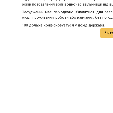
років позбавлення волі, водночас звільнивши від ві
Засуджений має періодично з’являтися для реєс
місця проживання, роботи або навчання, без погод
100 доларів конфісковується у дохід держави.
Чит