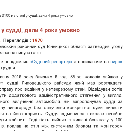
 $100 на столі у судді, дали 4 роки умовно
 у судді, дали 4 роки умовно
а
Переглядів :
1970
івський районний суд Вінницької області затвердив угоду
изнання винуватості.
це повідомляє
«Судовий репортер»
з посиланням на
вирок
 грудня.
авня 2018 року близько 8 год. 55 хв. чоловік зайшов у
нет судді Липовецького райсуду, який мав розглядати
справу про водіння у нетверезому стані. Відвідувач хотів
ути додаткового адміністративного стягнення у вигляді
ного вилучення автомобіля. Він запропонував судді за
ву винагороду, без озвучення конкретної суми, винести
ня на його користь. Суддя відмовився і сказав негайно
ути кабінет. Тоді гість вийняв з кишені банкноту у 100
ів, поклав на стіл між системним блоком та монітором