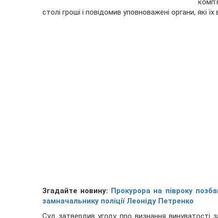
комп’
столі гроші і повідомив уповноважені органи, які їх 
Згадайте новину:
Прокурора на півроку позба
замначальнику поліції Леоніду Петренко
Суд затвердив угоду про визнання винуватості за