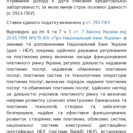
отримання доходу є дата списання кредиторської
заборгованості, за якою минув строк позовної давності
(п. 292.6 ПКУ).
Ставки єдиного податку визначено у
ст. 293 ПКУ.
Відповідно до пп. 6 та 7 ч. 1
ст. 7 Закону України від
20.05.1999 №679-XIV
«Про Національний банк України»
зі
змінами та доповненнями Національний банк України
(далі – НБУ), зокрема, здійснює державне регулювання
на платіжному ринку, визначає засади функціонування
платіжного ринку України, регулює діяльність надавачів
платіжних послуг, надавачів обмежених платіжних
послуг, платіжних систем та технологічних операторів
платіжних послуг, визначає порядок надання платіжних
послуг та обмежених платіжних послуг, здійснює нагляд
за діяльністю учасників платіжного ринку та визначає
напрями розвитку сучасних електронних банківських та
платіжних технологій, створює та забезпечує
безперервне, надійне та ефективне функціонування,
розвиток створених ним платіжних, облікових систем,
національної системи електронної дистанційної
ідентифікації НБУ (системи BankID НБУ), встановлює