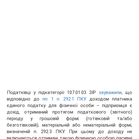
Податківці у підкатегорії 107.01.03 ЗІР
зауважили
, що
відповідно до
пп. 1 п. 292.1 ПКУ
доходом платника
єдиного податку для фізичної особи – підприємця є
дохід, отриманий протягом податкового (звітного)
періоду у грошовій формі (готівковій та/або
безготівковій); матеріальній або нематеріальній формі,
визначеній п. 292.3 ПКУ. При цьому до доходу не
включаються отримані такою фізичною особою пасивні