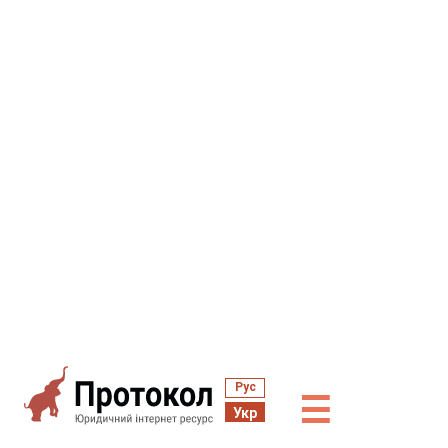
Рус
☰
Укр