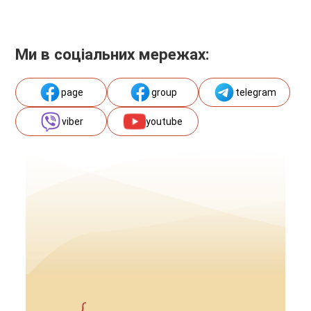
Ми в соціальних мережах:
page
group
telegram
viber
youtube