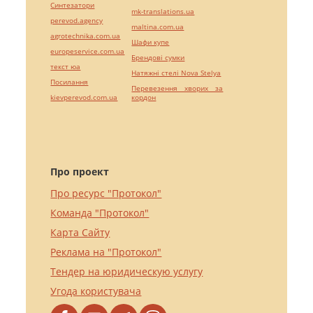
Синтезатори
mk-translations.ua
perevod.agency
maltina.com.ua
agrotechnika.com.ua
Шафи купе
europeservice.com.ua
Брендові сумки
текст юа
Натяжні стелі Nova Stelya
Посилання
Перевезення хворих за
kievperevod.com.ua
кордон
Про проект
Про ресурс "Протокол"
Команда "Протокол"
Карта Сайту
Реклама на "Протокол"
Тендер на юридическую услугу
Угода користувача