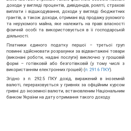
доходи у вигляді процентів, дивідендів, роялті, страхові
виплати і відшкодування, доходи у вигляді бюджетних
грантів, а також доходи, отримані від продажу рухомого
та нерухомого майна, яке належить на праві власності
фізичній особі та використовується в її господарській
діяльності.
Платники єдиного податку першої – третьої груп
повинні здійснювати розрахунки за відвантажені товари
(виконані роботи, надані послуги) виключно у грошовій
формі – готівковій або безготівковій (у тому числі з
використанням електронних грошей) (
п. 291.6 ПКУ
).
Згідно з п. 292.5 ПКУ дохід, виражений в іноземній
валюті, перераховується у гривнях за офіційним курсом
гривні до іноземної валюти, встановленим Національним
банком України на дату отримання такого доходу.