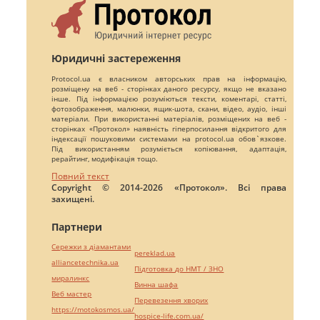
Юридичні застереження
Protocol.ua є власником авторських прав на інформацію,
розміщену на веб - сторінках даного ресурсу, якщо не вказано
інше. Під інформацією розуміються тексти, коментарі, статті,
фотозображення, малюнки, ящик-шота, скани, відео, аудіо, інші
матеріали. При використанні матеріалів, розміщених на веб -
сторінках «Протокол» наявність гіперпосилання відкритого для
індексації пошуковими системами на protocol.ua обов`язкове.
Під використанням розуміється копіювання, адаптація,
рерайтинг, модифікація тощо.
Повний текст
Copyright © 2014-2026 «Протокол». Всі права
захищені.
Партнери
Сережки з діамантами
pereklad.ua
alliancetechnika.ua
Підготовка до НМТ / ЗНО
миралинкс
Винна шафа
Веб мастер
Перевезення хворих
https://motokosmos.ua/
hospice-life.com.ua/