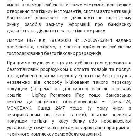
умови взаємодії суб’єктів у таких системах, контролює
створення платіжних інструментів, систем автоматизації
банківської діяльності та діяльності на платіжному
ринку, засобів захисту інформації про банківську
діяльність та діяльність на платіжному ринку.
Листом НБУ від 28.09.2020 №57-0009/53844 надано
роз՚яснення, зокрема, в частині здійснення суб’єктом
господарювання безготівкових розрахунків.
При цьому зауважено, що для суб’єкта господарювання
безготівковим розрахунком є оплата товарів та послуг,
що здійснена шляхом переказу коштів на його рахунок
незалежно від способу ініціювання такого переказу
покупцем (зокрема, за допомогою сервісів переказу
коштів – LiqPay, Portmone, iPay, тощо, банківських
систем дистанційного обслуговування – Приват24,
MONOBANK, Ощад 24/7 тощо (у тому числі з
використанням платіжної картки), шляхом внесення
покупцем готівки у касу банку або небанківської
установи (у тому числі шляхом використання програмно-
технічного комплексу самообслуговування).