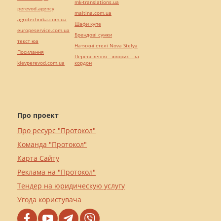
mk-translations.ua
perevod.agency
maltina.com.ua
agrotechnika.com.ua
Шафи купе
europeservice.com.ua
Брендові сумки
текст юа
Натяжні стелі Nova Stelya
Посилання
Перевезення хворих за
kievperevod.com.ua
кордон
Про проект
Про ресурс "Протокол"
Команда "Протокол"
Карта Сайту
Реклама на "Протокол"
Тендер на юридическую услугу
Угода користувача