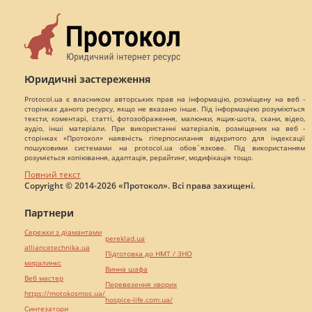
Юридичні застереження
Protocol.ua є власником авторських прав на інформацію, розміщену на веб -
сторінках даного ресурсу, якщо не вказано інше. Під інформацією розуміються
тексти, коментарі, статті, фотозображення, малюнки, ящик-шота, скани, відео,
аудіо, інші матеріали. При використанні матеріалів, розміщених на веб -
сторінках «Протокол» наявність гіперпосилання відкритого для індексації
пошуковими системами на protocol.ua обов`язкове. Під використанням
розуміється копіювання, адаптація, рерайтинг, модифікація тощо.
Повний текст
Copyright © 2014-2026 «Протокол». Всі права захищені.
Партнери
Сережки з діамантами
pereklad.ua
alliancetechnika.ua
Підготовка до НМТ / ЗНО
миралинкс
Винна шафа
Веб мастер
Перевезення хворих
https://motokosmos.ua/
hospice-life.com.ua/
Синтезатори