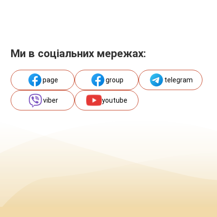
Ми в соціальних мережах:
page
group
telegram
viber
youtube