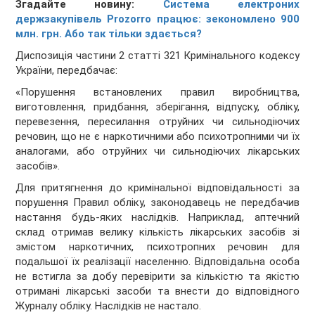
Згадайте новину:
Система електроних
держзакупівель Prozorro працює: зекономлено 900
млн. грн. Або так тільки здається?
Диспозиція частини 2 статті 321 Кримінального кодексу
України, передбачає:
«Порушення встановлених правил виробництва,
виготовлення, придбання, зберігання, відпуску, обліку,
перевезення, пересилання отруйних чи сильнодіючих
речовин, що не є наркотичними або психотропними чи їх
аналогами, або отруйних чи сильнодіючих лікарських
засобів».
Для притягнення до кримінальної відповідальності за
порушення Правил обліку, законодавець не передбачив
настання будь-яких наслідків. Наприклад, аптечний
склад отримав велику кількість лікарських засобів зі
змістом наркотичних, психотропних речовин для
подальшої їх реалізації населенню. Відповідальна особа
не встигла за добу перевірити за кількістю та якістю
отримані лікарські засоби та внести до відповідного
Журналу обліку. Наслідків не настало.