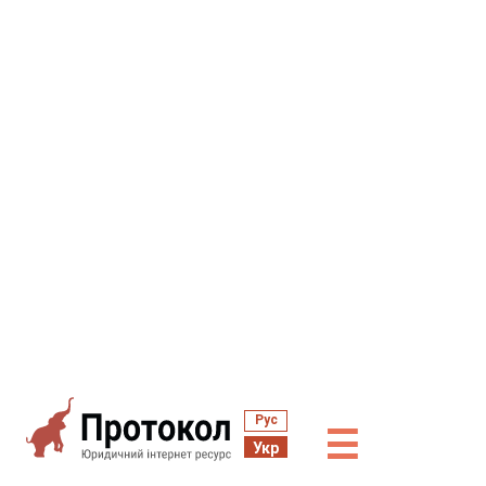
Рус
☰
Укр