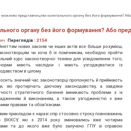
 можливо представництво колегіального органу без його формування? Або
льного органу без його формування? Або пред
вич
Переглядів :
2154
йняттям нових законів чи інших актів все більше розумієш,
конотворцям чи хоча б їх помічникам, необхідно пройти
альний курс законотворчої техніки для усвідомлення того,
орми мають наслідки і мають узгоджуватися із
одавством в цілому.
осить значний час законотворці пропонують й приймають
ни, які протирічать діючому законодавству, а завдяки
тності стратегічного бачення виникають проблеми з їх
вадженням й виконанням, а також узгодженістю з вже
чими правами та обов‘язками.
вим прикладом є наразі спір стосовно строку повноважень
ів ВККСУ, які з 2014 року змінювались вже чотирма
нами та до якого вже було залучено ГПУ зі справою