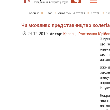
☰
Укр
Головна
Блог
Аналітична стаття
Статті
Чи
Чи можливо представництво колегіа
24.12.2019
Автор:
Кравець Ростислав Юрійо
З при
що за
мінім
що н
закон
Вже д
зако
відсу
впро
існую
Яскра
член
зако