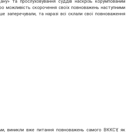
ану» та прослуховування суддів наскрізь корумпованим
про можливість скорочення своїх повноважень наступними
е заперечували, та наразі всі склали свої повноваження
ами, виникли вже питання повноважень самого ВККСУ, як