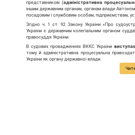
представникові (
адміністративна процесуальн
іншим державним органам, органам влади Автономн
посадовим і службовим особам, підприємствам, ус
Згідно ч. 1 ст. 92 Закону України «Про судоустр
України є державним колегіальним органом суддівс
правосуддя України.
В судових провадженнях ВККС України
виступає
тому й адміністративна процесуальна правозда
України як органу державної влади.
Чит