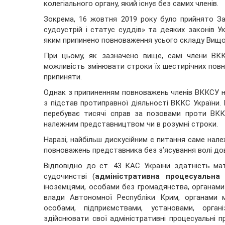
колегіального органу, який існує без самих членів.
Зокрема, 16 жовтня 2019 року було прийнято За
судоустрій і статус суддів» та деяких законів У
яким припинено повноваження усього складу Вищої к
При цьому, як зазначено вище, самі члени ВК
можливість змінювати строки їх шестирічних повн
припиняти.
Однак з припиненням повноважень членів ВККСУ н
з підстав протиправної діяльності ВККС України. 
перебуває тисячі справ за позовами проти ВКК
належним представництвом чи в розумні строки.
Наразі, найбільш дискусійним є питання саме нал
повноважень представника без з’ясування волі дов
Відповідно до ст. 43 КАС України здатність ма
судочинстві (
адміністративна процесуальна 
іноземцями, особами без громадянства, органами
влади Автономної Республіки Крим, органами 
особами, підприємствами, установами, орган
здійснювати свої адміністративні процесуальні п