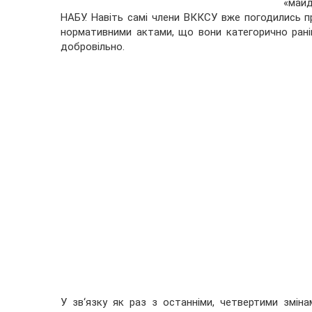
«майд
НАБУ. Навіть самі члени ВККСУ вже погодились 
нормативними актами, що вони категорично раніш
добровільно.
У зв‘язку як раз з останніми, четвертими змін