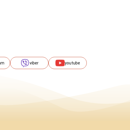
am
viber
youtube