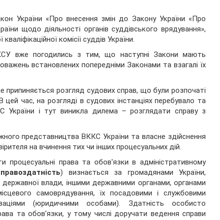
кон України «Про внесення змін до Закону України «Про
країни щодо діяльності органів суддівського врядування»,
валіфікаційної комісії суддів України.
КСУ вже погодились з тим, що наступні Закони мають
оважень встановлених попередніми Законами та взагалі їх
е припиняється розгляд судових справ, що були розпочаті
В цей час, на розгляді в судових інстанціях перебувало та
С України і тут виникла дилема – розглядати справу з
ежного представництва ВККС України та власне здійснення
ірителя на вчинення тих чи інших процесуальних дій.
ти процесуальні права та обов'язки в адміністративному
правоздатність
) визнається за громадянами України,
 державної влади, іншими державними органами, органами
місцевого самоврядування, їх посадовими і службовими
ізаціями (юридичними особами). Здатність особисто
рава та обов'язки, у тому числі доручати ведення справи