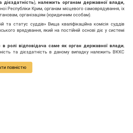
а дієздатність
),
належить органам державної влади,
ої Республіки Крим, органам місцевого самоврядування, їх
тановам, організаціям (юридичним особам).
ій та статус суддів» Вища кваліфікаційна комісія суддів
ького врядування, який на постійній основі діє у системі
 в ролі відповідача саме як орган державної влади
,
тність та дієздатність в даному випадку належить ВККС
ати повністю