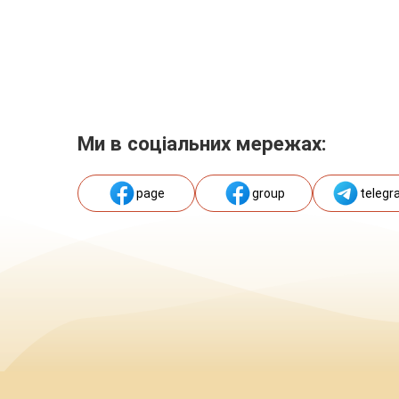
Ми в соціальних мережах:
page
group
telegr