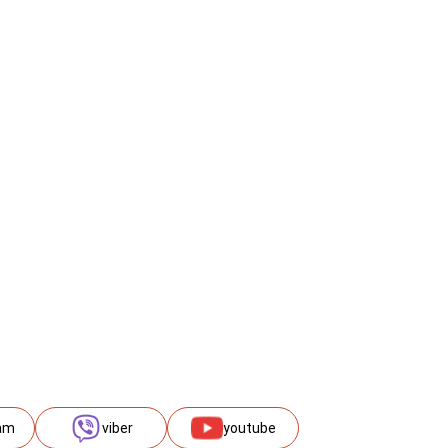
am
viber
youtube