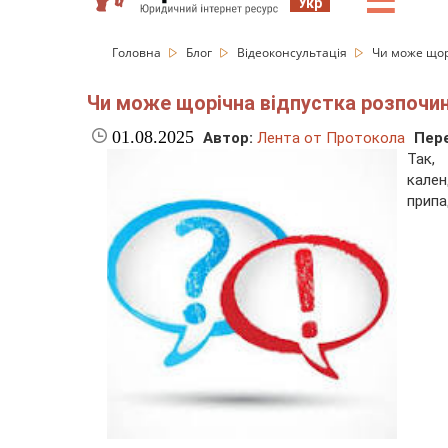
☰
Укр
Головна
Блог
Відеоконсультація
Чи може щорі
Чи може щорічна відпустка розпочин
01.08.2025
Автор:
Лента от Протокола
Пере
Так,
кале
припа