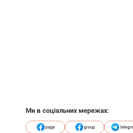
Ми в соціальних мережах:
page
group
telegr