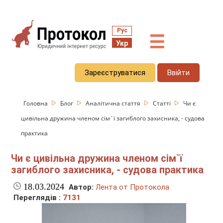
Рус
☰
Укр
Зареєструватися
Ввійти
Головна
Блог
Аналітична стаття
Статті
Чи є
цивільна дружина членом сім`ї загиблого захисника, - судова
практика
Чи є цивільна дружина членом сім`ї
загиблого захисника, - судова практика
18.03.2024
Автор:
Лента от Протокола
Переглядів :
7131