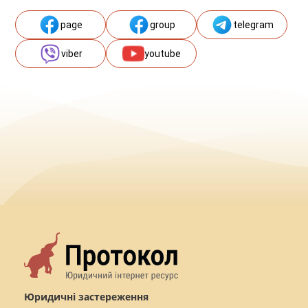
page
group
telegram
viber
youtube
Юридичні застереження