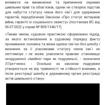
впливати на виникнення та припинення окремих
цивільних прав та обов`язків, однак не створює підстав
для набуття статусу члена його сім`ї для одержання
гарантій, передбачених Законом «Про статус ветеранів
війни, гарантії їх соціального захисту» (постанова ВС від
06.07.2022 у справі № 809/1346/17).
«Таким чином, судовою практикою сформовано підхід,
за якого встановлення в судовому порядку факту
проживання чоловіка та жінки однією сім`єю без шлюбу і
визнання за її учасниками статусу члена сім`ї не
легітимізує і не може узаконити правове становище
неодруженої сімейної пари як подружньої, - зазначила
Л.Гретченко. - Оскільки за законом подружжя
утворюється не від тривалості чи стійкості взаємин, а
після реєстрації шлюбу в державному органі реєстрації
актів цивільного стану».