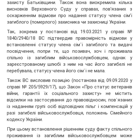
захисту Батьківщини. Також вона виокремила кілька
висновків Верховного Суду у справах, пов'язаних з
оскарженням відмови про надання статусу члена сім’ї
загиблого (померлого) захисника чи захисниці України.
Так, зокрема у постанові від 19.03.2021 у справі №
1840/2940/18 ВС підтвердив правомірність відмови у
встановленні статусу члена сім`ї загиблого та видачі
посвідчення, попри те, що позивач, хоч і проживала
спільно із загиблим військовослужбовцем, однак у
зареєстрованому шлюбі з ним на час його загибелі не
перебувала, статусу члена його сім`ї не мала.
Також ВС висловив позицію (постанова від 09.09.2020 у
справі № 205/5929/17), що Закон «Про статус ветеранів
війни, гарантії їх соціального захисту» не містить
відсилки на застосування до правовідносин, пов`язаних
із наданням групі осіб відповідних пільг і компенсацій у
разі загибелі військовослужбовця, положень Сімейного
кодексу України.
При цьому встановлення рішенням суду факту спільного
проживання із загиблим військовослужбовцем може