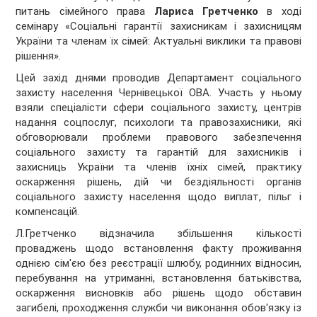
питань сімейного права
Лариса Гретченко
в ході
семінару «Соціальні гарантії захисникам і захисницям
України та членам їх сімей: Актуальні виклики та правові
рішення».
Цей захід днями проводив Департамент соціального
захисту населення Чернівецької ОВА. Участь у ньому
взяли спеціалісти сфери соціального захисту, центрів
надання соцпослуг, психологи та правозахисники, які
обговорювали проблеми правового забезпечення
соціального захисту та гарантій для захисників і
захисниць України та членів їхніх сімей, практику
оскарження рішень, дій чи бездіяльності органів
соціального захисту населення щодо виплат, пільг і
компенсацій.
Л.Гретченко відзначила збільшення кількості
проваджень щодо встановлення факту проживання
однією сім'єю без реєстрації шлюбу, родинних відносин,
перебування на утриманні, встановлення батьківства,
оскарження висновків або рішень щодо обставин
загибелі, проходження служби чи виконання обов'язку із