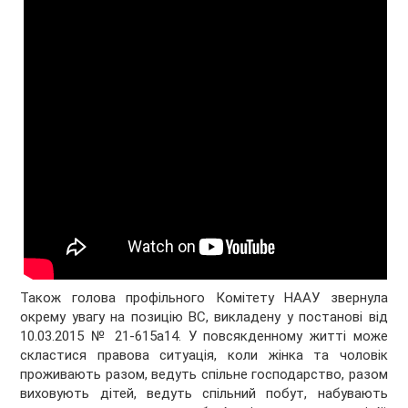
Також голова профільного Комітету НААУ звернула
окрему увагу на позицію ВС, викладену у постанові від
10.03.2015 № 21-615а14. У повсякденному житті може
скластися правова ситуація, коли жінка та чоловік
проживають разом, ведуть спільне господарство, разом
виховують дітей, ведуть спільний побут, набувають