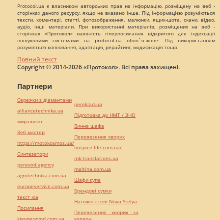
Protocol.ua є власником авторських прав на інформацію, розміщену на веб -
сторінках даного ресурсу, якщо не вказано інше. Під інформацією розуміються
тексти, коментарі, статті, фотозображення, малюнки, ящик-шота, скани, відео,
аудіо, інші матеріали. При використанні матеріалів, розміщених на веб -
сторінках «Протокол» наявність гіперпосилання відкритого для індексації
пошуковими системами на protocol.ua обов`язкове. Під використанням
розуміється копіювання, адаптація, рерайтинг, модифікація тощо.
Повний текст
Copyright © 2014-2026 «Протокол». Всі права захищені.
Партнери
Сережки з діамантами
pereklad.ua
alliancetechnika.ua
Підготовка до НМТ / ЗНО
миралинкс
Винна шафа
Веб мастер
Перевезення хворих
https://motokosmos.ua/
hospice-life.com.ua/
Синтезатори
mk-translations.ua
perevod.agency
maltina.com.ua
agrotechnika.com.ua
Шафи купе
europeservice.com.ua
Брендові сумки
текст юа
Натяжні стелі Nova Stelya
Посилання
Перевезення хворих за
kievperevod.com.ua
кордон