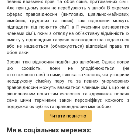
певних взаємних прав та обов`язків, притаманних сім`ї.
Але при цьому вони не перебувають у шлюбі. В окремих
сферах правовідносин (житлових, цивільно-майнових,
сімейних, трудових та інших) такі відносини можуть
підпадати під поняття сім`ї, а її учасники визнаватися
членами сім`ї, яким з огляду на об`єктивну відмінність їх
змісту у відповідних галузях законодавства надаються
або не надаються (обмежуються) відповідні права та
обов`язки.
Ззовні такі відносини подібні до шлюбних. Однак попри
цю схожість, вони не уподібнюються (не
ототожнюються) з ними, і жінка та чоловік, які утворили
неодружену сімейну пару та за певних унормованих
правовідносин можуть вважатися членами сім`ї, що не є
рівнозначним поняттям «чоловік» та «дружина», позаяк
саме цими термінами закон персоніфікує кожного з
подружжя як суб`єкта правовідносин між собою.
Читати повністю
Ми в соціальних мережах: