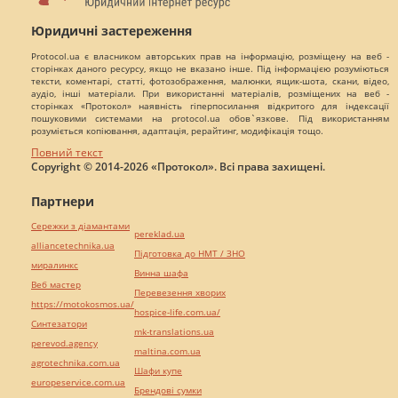
Юридичні застереження
Protocol.ua є власником авторських прав на інформацію, розміщену на веб -
сторінках даного ресурсу, якщо не вказано інше. Під інформацією розуміються
тексти, коментарі, статті, фотозображення, малюнки, ящик-шота, скани, відео,
аудіо, інші матеріали. При використанні матеріалів, розміщених на веб -
сторінках «Протокол» наявність гіперпосилання відкритого для індексації
пошуковими системами на protocol.ua обов`язкове. Під використанням
розуміється копіювання, адаптація, рерайтинг, модифікація тощо.
Повний текст
Copyright © 2014-2026 «Протокол». Всі права захищені.
Партнери
Сережки з діамантами
pereklad.ua
alliancetechnika.ua
Підготовка до НМТ / ЗНО
миралинкс
Винна шафа
Веб мастер
Перевезення хворих
https://motokosmos.ua/
hospice-life.com.ua/
Синтезатори
mk-translations.ua
perevod.agency
maltina.com.ua
agrotechnika.com.ua
Шафи купе
europeservice.com.ua
Брендові сумки