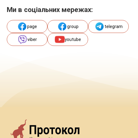
Ми в соціальних мережах:
page
group
telegram
viber
youtube