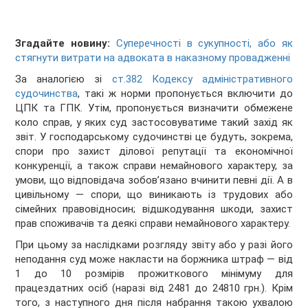
Згадайте новину:
Суперечності в сукупності, або як
стягнути витрати на адвоката в наказному провадженні
За аналогією зі
ст.382 Кодексу адміністративного
судочинства
, такі ж норми пропонується включити до
ЦПК та ГПК. Утім, пропонується визначити обмежене
коло справ, у яких суд застосовуватиме такий захід як
звіт. У господарському судочинстві це будуть, зокрема,
спори про захист ділової репутації та економічної
конкуренції, а також справи немайнового характеру, за
умови, що відповідача зобов’язано вчинити певні дії. А в
цивільному — спори, що виникають із трудових або
сімейних правовідносин; відшкодування шкоди, захист
прав споживачів та деякі справи немайнового характеру.
При цьому за наслідками розгляду звіту або у разі його
неподання суд може накласти на боржника штраф — від
1 до 10 розмірів прожиткового мінімуму для
працездатних осіб (наразі від 2481 до 24810 грн.). Крім
того, з наступного дня після набрання такою ухвалою