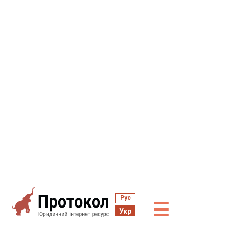
Рус
☰
Укр