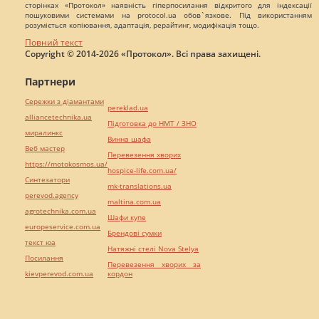
сторінках «Протокол» наявність гіперпосилання відкритого для індексації
пошуковими системами на protocol.ua обов`язкове. Під використанням
розуміється копіювання, адаптація, рерайтинг, модифікація тощо.
Повний текст
Copyright © 2014-2026 «Протокол». Всі права захищені.
Партнери
Сережки з діамантами
pereklad.ua
alliancetechnika.ua
Підготовка до НМТ / ЗНО
миралинкс
Винна шафа
Веб мастер
Перевезення хворих
https://motokosmos.ua/
hospice-life.com.ua/
Синтезатори
mk-translations.ua
perevod.agency
maltina.com.ua
agrotechnika.com.ua
Шафи купе
europeservice.com.ua
Брендові сумки
текст юа
Натяжні стелі Nova Stelya
Посилання
Перевезення хворих за
kievperevod.com.ua
кордон