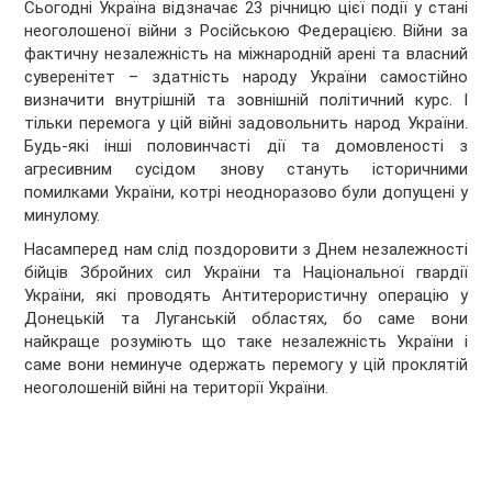
Сьогодні Україна відзначає 23 річницю цієї події у стані
неоголошеної війни з Російською Федерацією. Війни за
фактичну незалежність на міжнародній арені та власний
суверенітет – здатність народу України самостійно
визначити внутрішній та зовнішній політичний курс. І
тільки перемога у цій війні задовольнить народ України.
Будь-які інші половинчасті дії та домовленості з
агресивним сусідом знову стануть історичними
помилками України, котрі неодноразово були допущені у
минулому.
Насамперед нам слід поздоровити з Днем незалежності
бійців Збройних сил України та Національної гвардії
України, які проводять Антитерористичну операцію у
Донецькій та Луганській областях, бо саме вони
найкраще розуміють що таке незалежність України і
саме вони неминуче одержать перемогу у цій проклятій
неоголошеній війні на території України.