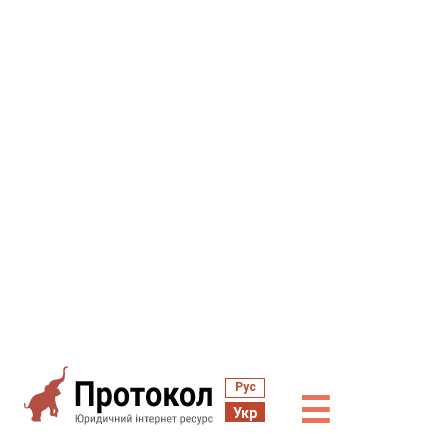
Рус
☰
Укр