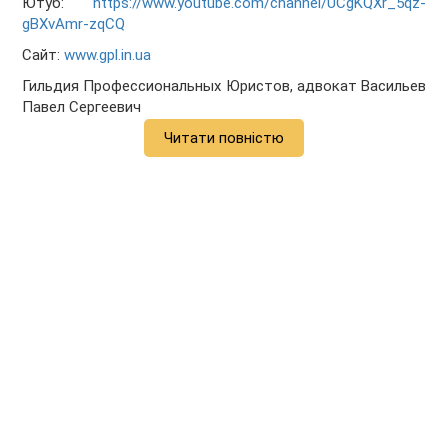
Ютуб:
https://www.youtube.com/channel/UCgKQXr_5qz-
gBXvAmr-zqCQ
Сайт:
www.gpl.in.ua
Гильдия Профессиональных Юристов, адвокат Васильев
Павел Сергеевич
Читати повністю