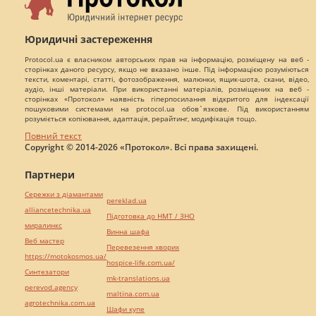
Юридичні застереження
Protocol.ua є власником авторських прав на інформацію, розміщену на веб -
сторінках даного ресурсу, якщо не вказано інше. Під інформацією розуміються
тексти, коментарі, статті, фотозображення, малюнки, ящик-шота, скани, відео,
аудіо, інші матеріали. При використанні матеріалів, розміщених на веб -
сторінках «Протокол» наявність гіперпосилання відкритого для індексації
пошуковими системами на protocol.ua обов`язкове. Під використанням
розуміється копіювання, адаптація, рерайтинг, модифікація тощо.
Повний текст
Copyright © 2014-2026 «Протокол». Всі права захищені.
Партнери
Сережки з діамантами
pereklad.ua
alliancetechnika.ua
Підготовка до НМТ / ЗНО
миралинкс
Винна шафа
Веб мастер
Перевезення хворих
https://motokosmos.ua/
hospice-life.com.ua/
Синтезатори
mk-translations.ua
perevod.agency
maltina.com.ua
agrotechnika.com.ua
Шафи купе