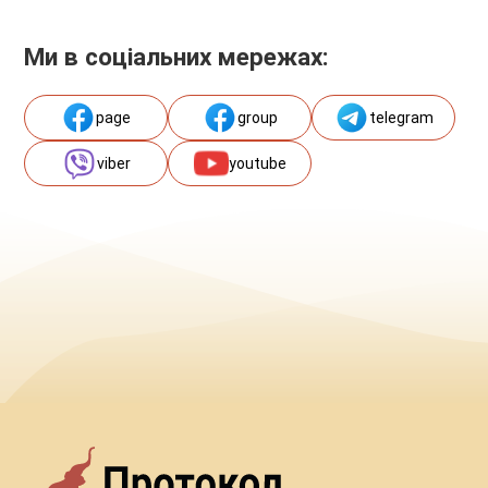
Ми в соціальних мережах:
page
group
telegram
viber
youtube