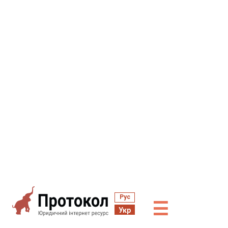
Рус
☰
Укр