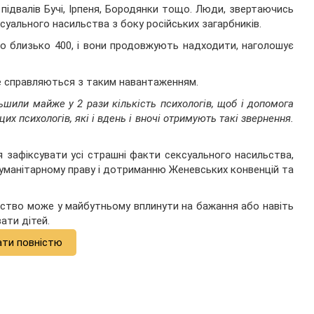
 підвалів Бучі, Ірпеня, Бородянки тощо. Люди, звертаючись
суального насильства з боку російських загарбників.
ло близько 400, і вони продовжують надходити, наголошує
не справляються з таким навантаженням.
шили майже у 2 рази кількість психологів, щоб і допомога
цих психологів, які і вдень і вночі отримують такі звернення.
зафіксувати усі страшні факти сексуального насильства,
гуманітарному праву і дотриманню Женевських конвенцій та
ьство може у майбутньому вплинути на бажання або навіть
ати дітей.
ати повністю