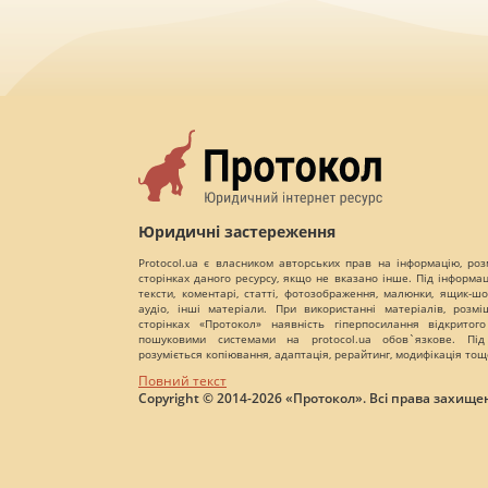
Юридичні застереження
Protocol.ua є власником авторських прав на інформацію, роз
сторінках даного ресурсу, якщо не вказано інше. Під інформа
тексти, коментарі, статті, фотозображення, малюнки, ящик-шот
аудіо, інші матеріали. При використанні матеріалів, розм
сторінках «Протокол» наявність гіперпосилання відкритого
пошуковими системами на protocol.ua обов`язкове. Під
розуміється копіювання, адаптація, рерайтинг, модифікація тощ
Повний текст
Copyright © 2014-2026 «Протокол». Всі права захищен