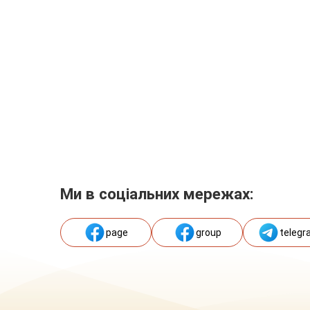
Ми в соціальних мережах:
page
group
telegr