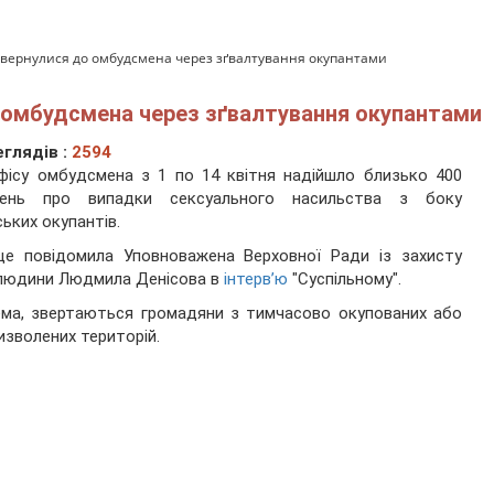
 звернулися до омбудсмена через зґвалтування окупантами
о омбудсмена через зґвалтування окупантами
глядів :
2594
ісу омбудсмена з 1 по 14 квітня надійшло близько 400
нень про випадки сексуального насильства з боку
ських окупантів.
це повідомила Уповноважена Верховної Ради із захисту
людини Людмила Денісова в
інтерв’ю
"Суспільному".
ма, звертаються громадяни з тимчасово окупованих або
изволених територій.