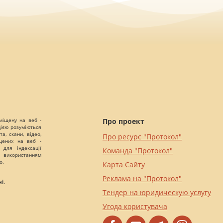
міщену на веб -
Про проект
цією розуміються
а, скани, відео,
Про ресурс "Протокол"
іщених на веб -
 для індексації
Команда "Протокол"
 використанням
о.
Карта Сайту
Реклама на "Протокол"
і.
Тендер на юридическую услугу
Угода користувача