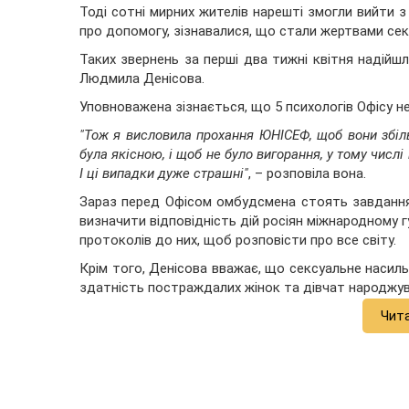
Тоді сотні мирних жителів нарешті змогли вийти з
про допомогу, зізнавалися, що стали жертвами сек
Таких звернень за перші два тижні квітня надійш
Людмила Денісова.
Уповноважена зізнається, що 5 психологів Офісу 
"Тож я висловила прохання ЮНІСЕФ, щоб вони збіль
була якісною, і щоб не було вигорання, у тому числі 
І ці випадки дуже страшні"
, – розповіла вона.
Зараз перед Офісом омбудсмена стоять завдання 
визначити відповідність дій росіян міжнародному 
протоколів до них, щоб розповісти про все світу.
Крім того, Денісова вважає, що сексуальне насил
здатність постраждалих жінок та дівчат народжув
Чит