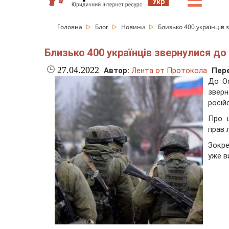
☰
Укр
Головна
Блог
Новини
Близько 400 українців
Близько 400 українців звернулися д
27.04.2022
Автор:
Лента от Протокола
Пере
До Оф
звер
росій
Про 
прав 
Зокре
уже в