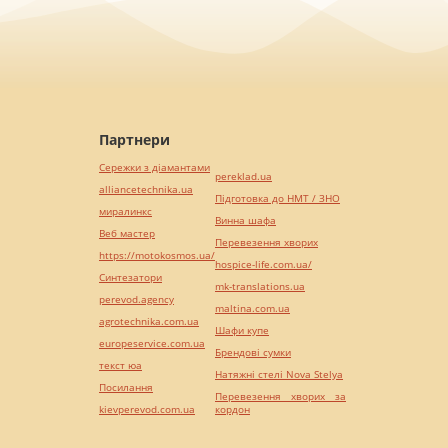
Партнери
Сережки з діамантами
pereklad.ua
alliancetechnika.ua
Підготовка до НМТ / ЗНО
миралинкс
Винна шафа
Веб мастер
Перевезення хворих
https://motokosmos.ua/
hospice-life.com.ua/
Синтезатори
mk-translations.ua
perevod.agency
maltina.com.ua
agrotechnika.com.ua
Шафи купе
europeservice.com.ua
Брендові сумки
текст юа
Натяжні стелі Nova Stelya
Посилання
Перевезення хворих за
kievperevod.com.ua
кордон