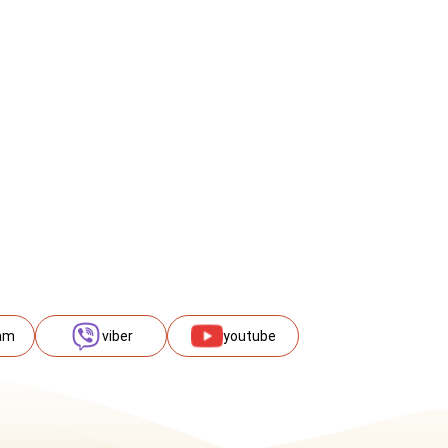
am
viber
youtube