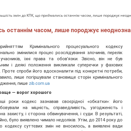
льшість змін до КПК, що приймались останнім часом, лише породжує неод
ись останнім часом, лише породжує неоднозна
рийняттям Кримінального процесуального кодексу
нально змінилися процес розслідування злочинів, перелік
учасників, їхні права та обов’язки. Звісно, він не був
ьним і деякі положення викликали суперечки у фахових
. Проте спроби його вдосконалити під конкретні потреби,
авило, лише погіршували становище сторін кримінального
адження, пише
zib.com.ua
раще — ворог хорошого
рші роки кодекс зазнавав своєрідної «обкатки»: його
обовували на міцність,
справедливість, узгодженість і
на захисту, і сторона обвинувачення, і суди. В результаті,
йно, було виявлено чимало недоліків. Утім, до 2014 року до
о кодексу суттєвих змін не вносилось, а виявлені вади