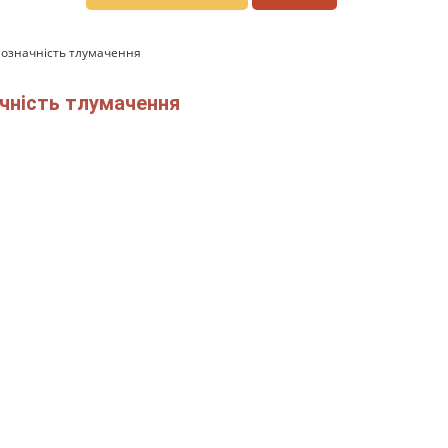
нозначність тлумачення
чність тлумачення