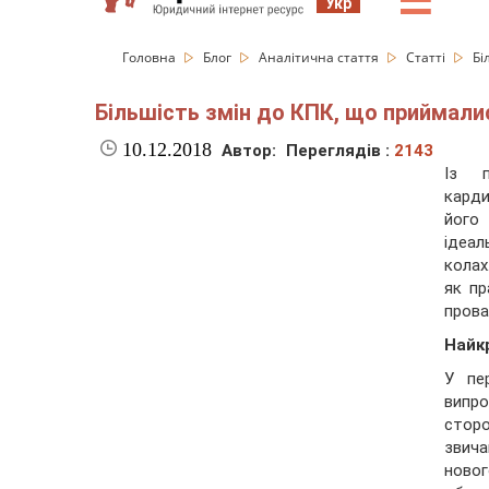
☰
Укр
Головна
Блог
Аналітична стаття
Статті
Бі
Більшість змін до КПК, що приймал
10.12.2018
Автор:
Переглядів :
2143
Із п
карди
його 
ідеал
колах
як пр
пров
Найк
У пе
випр
сторо
звича
новог