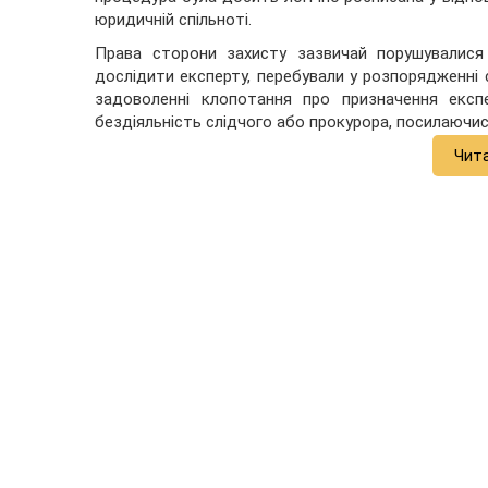
юридичній спільноті.
Права сторони захисту зазвичай порушувалися 
дослідити експерту, перебували у розпорядженні 
задоволенні клопотання про призначення експ
бездіяльність слідчого або прокурора, посилаючи
Чит