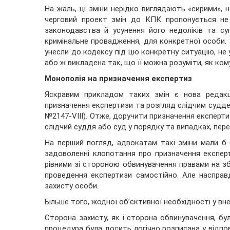
На жаль, ці зміни нерідко виглядають «сирими»,
черговий проект змін до КПК пропонується не
законодавства й усунення його недоліків та су
кримінальне провадження, для конкретної особи.
унесли до кодексу під цю конкретну ситуацію, не
або ж викладена так, що її можна
розуміти, як ком
Монополія на призначення експертиз
Яскравим прикладом таких змін є нова редакц
призначення експертизи та розгляд слідчим суддею
№2147-VIII). Отже, доручити призначення експерт
слідчий суддя або суд у порядку та випадках, пе
На перший погляд, адвокатам такі зміни мали б
задоволенні клопотання про призначення експерт
рівними зі стороною обвинувачення правами на з
проведення експертизи самостійно. Але насправ
захисту особи.
Більше того, жодної об’єктивної необхідності у вне
Сторона захисту, як і сторона обвинувачення, бу
процедура була досить логічно розписана у відпов