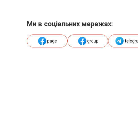
Ми в соціальних мережах:
page
group
telegr