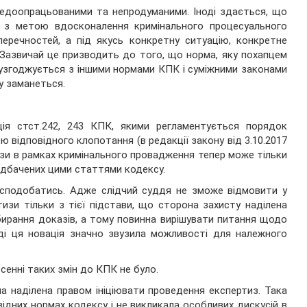
 недоопрацьованими та непродуманими. Іноді здається, що
 з метою вдосконалення кримінального процесуального
перечностей, а під якусь конкретну ситуацію, конкретне
 Зазвичай це призводить до того, що норма, яку похапцем
 узгоджується з іншими нормами КПК і суміжними законами
у заманеться.
ія стст.242, 243 КПК, якими регламентується порядок
 відповідного клопотання (в редакції закону від 3.10.2017
изи в рамках кримінального провадження тепер може тільки
редбачених цими статтями кодексу.
 сподобатись. Адже слідчий суддя не зможе відмовити у
изи тільки з тієї підстави, що сторона захисту наділена
бирання доказів, а тому повинна вирішувати питання щодо
ді ця новація значно звузила можливості для належного
сенні таких змін до КПК не було.
ла наділена правом ініціювати проведення експертиз. Така
ідних нормах кодексу і не викликала особливих дискусій в