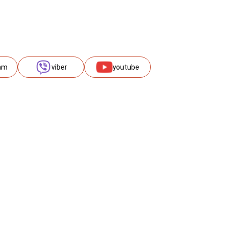
am
viber
youtube