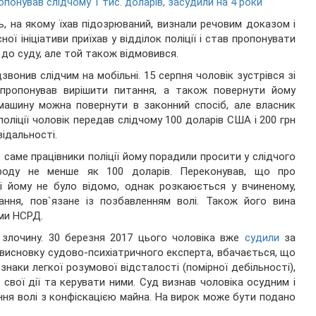
опонував слідчому 1 тис. доларів, засудили на 4 роки
ь, на якому їхав підозрюваний, визнали речовим доказом і
ної ініціативи приїхав у відділок поліції і став пропонувати
 до суду, але той також відмовився.
звонив слідчим на мобільні. 15 серпня чоловік зустрівся зі
у пропонував вирішити питання, а також повернути йому
машину можна повернути в законний спосіб, але власник
поліції чоловік передав слідчому 100 доларів США і 200 грн
відальності.
 саме працівники поліції йому порадили просити у слідчого
ороду не менше як 100 доларів. Переконував, що про
бі йому не було відомо, однак розкаюється у вчиненому,
ання, пов`язане із позбавленням волі. Також його вина
ами НСРД.
 злочину. 30 березня 2017 цього чоловіка вже
судили
за
з висновку судово-психіатричного експерта, вбачається, що
наки легкої розумової відсталості (помірної дебільності),
вої дії та керувати ними. Суд визнав чоловіка осудним і
ння волі з конфіскацією майна. На вирок може бути подано