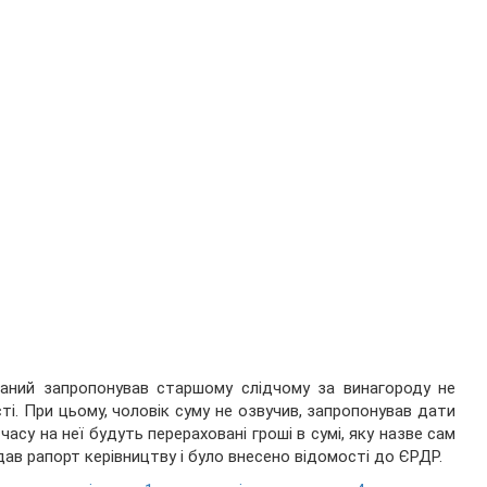
ваний запропонував старшому слідчому за винагороду не
ті. При цьому, чоловік суму не озвучив, запропонував дати
часу на неї будуть перераховані гроші в сумі, яку назве сам
дав рапорт керівництву і було внесено відомості до ЄРДР.