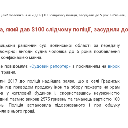
цією! Чоловіка, який дав $100 слідчому поліції, засудили до 5 років в’язниці
, який дав $100 слідчому поліції, засудили до 
вицький районний суд Волинської області за передачу
вомірної вигоди судив чоловіка до 5 років позбавлення
з конфіскацією майна.
це повідомляє
«Судовий репортер»
з посиланням на
вирок
3 травня.
пні 2017 до поліції надійшла заява, що в селі Градиськ
ік під приводом продажу ікон та збору пожертв на храм
ов у житловий будинок і, скориставшись неуважністю
дині, таємно викрав 2575 гривень та гаманець вартістю 100
ень. Поліція встановила підозрюваного і при обшуку
ила в нього гроші.