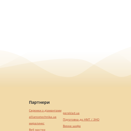
Партнери
Сережки з діамантами
pereklad.ua
alliancetechnika.ua
Підготовка до НМТ / ЗНО
миралинкс
Винна шафа
Веб мастер