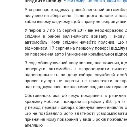
Згадайте новину:
У Житомирі чоловіка, який запр
У справі про крадіжку грошей легковий автомобіл
вилучено на зберігання. Після цього чоловік з влас
хабар іншому слідчому, щоб справу не скеровували
У період з 7 по 15 серпня 2017 він неодноразово д
слідчим в районі залізничного вокзалу і знов
автомобіль. Коли слідчий начебто пояснив, що 
відмовився. 17 серпня на першому поверсі відділу 
за повернення авто і уникнення кримінальної відпо
В суді обвинувачений вину визнав, але пояснив, що
повернути автомобіль і запропонувати винаг
відповідальність за дачу хабара службовій осо
просив суворо не карати, не призначати покар
підтверджувалась показаннями свідків і матеріал
Обставиною, яка обтяжує покарання, є рецидив
крадіжку мобілки і покарали штрафом у 850 грн. І
у період передачі хабара обвинувачений виявляв оз
що не позбавляло його здатності усвідомлювати с
призначив йому покарання у виді 5 років позбавле
апеляцію