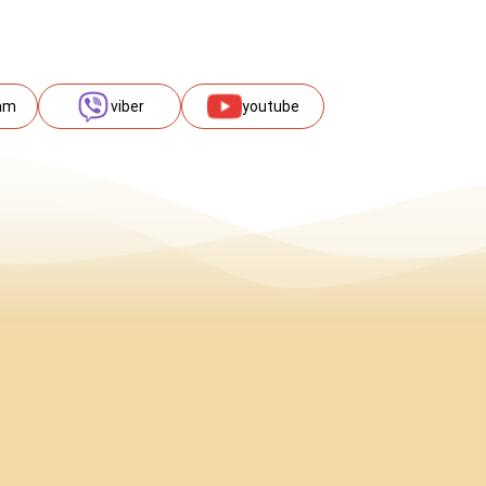
am
viber
youtube