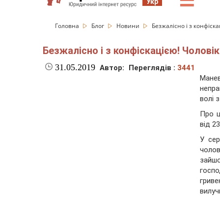
☰
Укр
Головна
Блог
Новини
Безжалісно і з конфіска
Безжалісно і з конфіскацією! Чоловіка
31.05.2019
Автор:
Переглядів :
3441
Мане
непра
волі 
Про 
від 2
У сер
чолов
зайш
госпо
грив
вилуч