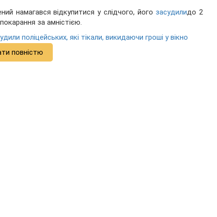
ений намагався відкупитися у слідчого, його
засудили
до 2
 покарання за амністією.
судили поліцейських, які тікали, викидаючи гроші у вікно
ати повністю