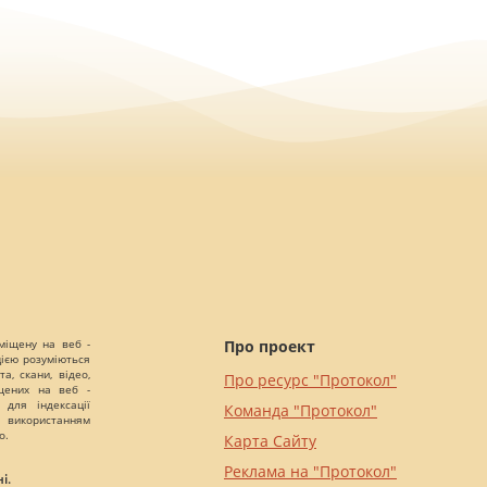
міщену на веб -
Про проект
цією розуміються
а, скани, відео,
Про ресурс "Протокол"
іщених на веб -
 для індексації
Команда "Протокол"
 використанням
о.
Карта Сайту
Реклама на "Протокол"
і.