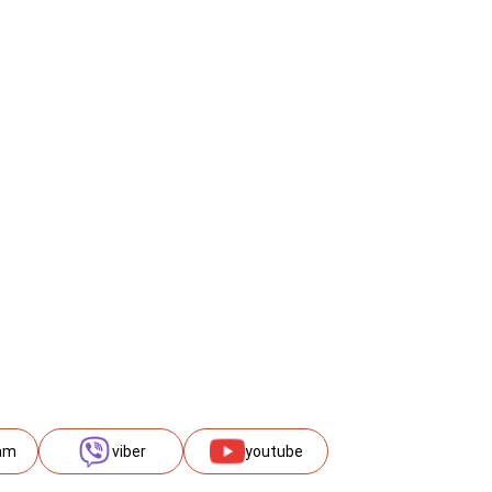
am
viber
youtube