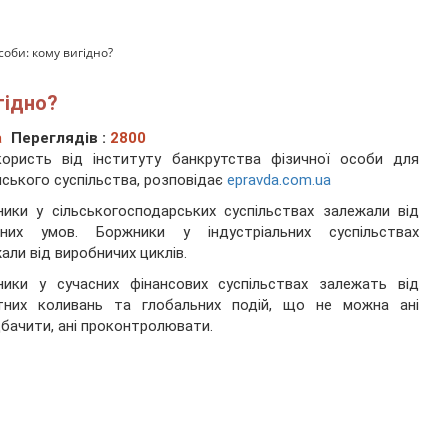
соби: кому вигідно?
гідно?
а
Переглядів :
2800
користь від інституту банкрутства фізичної особи для
нського суспільства, розповідає
epravda.com.ua
ики у сільськогосподарських суспільствах залежали від
дних умов. Боржники у індустріальних суспільствах
али від виробничих циклів.
ники у сучасних фінансових суспільствах залежать від
тних коливань та глобальних подій, що не можна ані
бачити, ані проконтролювати.