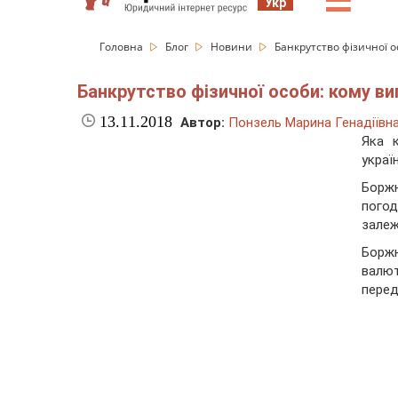
☰
Укр
Головна
Блог
Новини
Банкрутство фізичної о
Банкрутство фізичної особи: кому ви
13.11.2018
Автор:
Понзель Марина Генадіївн
Яка 
украї
Боржн
пого
залеж
Борж
валю
перед