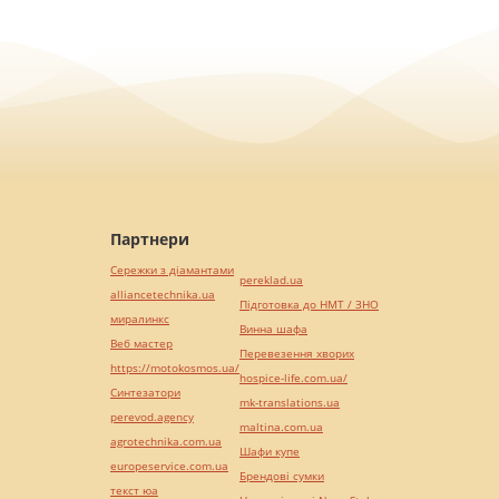
Партнери
Сережки з діамантами
pereklad.ua
alliancetechnika.ua
Підготовка до НМТ / ЗНО
миралинкс
Винна шафа
Веб мастер
Перевезення хворих
https://motokosmos.ua/
hospice-life.com.ua/
Синтезатори
mk-translations.ua
perevod.agency
maltina.com.ua
agrotechnika.com.ua
Шафи купе
europeservice.com.ua
Брендові сумки
текст юа