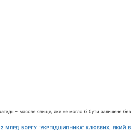
трагедії – масове явище, яке не могло б бути залишене без
 2 МЛРД БОРГУ "УКРПІДШИПНИКА" КЛЮЄВИХ, ЯКИЙ В