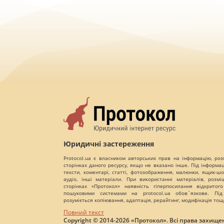
Юридичні застереження
Protocol.ua є власником авторських прав на інформацію, роз
сторінках даного ресурсу, якщо не вказано інше. Під інформа
тексти, коментарі, статті, фотозображення, малюнки, ящик-шот
аудіо, інші матеріали. При використанні матеріалів, розм
сторінках «Протокол» наявність гіперпосилання відкритого
пошуковими системами на protocol.ua обов`язкове. Під
розуміється копіювання, адаптація, рерайтинг, модифікація тощ
Повний текст
Copyright © 2014-2026 «Протокол». Всі права захищен