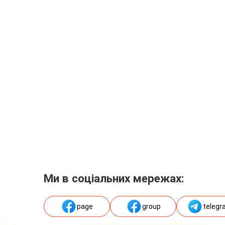
Ми в соціальних мережах:
page
group
telegr