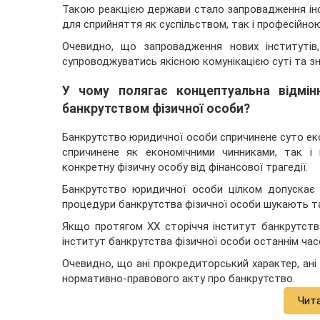
Такою реакцією держави стало запровадження інст
для сприйняття як суспільством, так і професійн
Очевидно, що запровадження нових інститутів,
супроводжуватись якісною комунікацією суті та зн
У чому полягає концептуальна відмін
банкрутством фізичної особи?
Банкрутство юридичної особи спричинене суто еко
спричинене як економічними чинниками, так і
конкретну фізичну особу від фінансової трагедії.
Банкрутство юридичної особи цілком допускає
процедури банкрутства фізичної особи шукають та
Якщо протягом XX сторіччя інститут банкрутств
інститут банкрутства фізичної особи останнім час
Очевидно, що ані прокредиторський характер, ані
нормативно-правового акту про банкрутство.
Чит