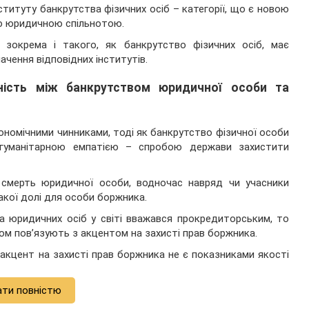
итуту банкрутства фізичних осіб – категорії, що є новою
ою юридичною спільнотою.
 зокрема і такого, як банкрутство фізичних осіб, має
ачення відповідних інститутів.
ність між банкрутством юридичної особи та
номічними чинниками, тоді як банкрутство фізичної особи
 гуманітарною емпатією – спробою держави захистити
 смерть юридичної особи, водночас навряд чи учасники
кої долі для особи боржника.
а юридичних осіб у світі вважався прокредиторським, то
ом пов’язують з акцентом на захисті прав боржника.
 акцент на захисті прав боржника не є показниками якості
ати повністю