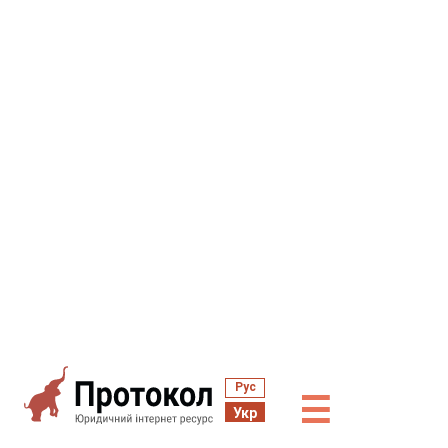
Рус
☰
Укр