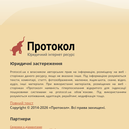
Юридичні застереження
Protocol.ua є власником авторських прав на інформацію, розміщену на веб -
сторінках даного ресурсу, якщо не вказано інше. Під інформацією розуміються
тексти, коментарі, статті, фотозображення, малюнки, ящик-шота, скани, відео,
аудіо, інші матеріали. При використанні матеріалів, розміщених на веб -
сторінках «Протокол» наявність гіперпосилання відкритого для індексації
пошуковими системами на protocol.ua обов`язкове. Під використанням
розуміється копіювання, адаптація, рерайтинг, модифікація тощо.
Повний текст
Copyright © 2014-2026 «Протокол». Всі права захищені.
Партнери
Сережки з діамантами