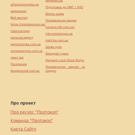
pereklad.ua
alliancetechnika.ua
Підготовка до НМТ / ЗНО
миралинкс
Винна шафа
Веб мастер
Перевезення хворих
https://motokosmos.ua/
hospice-life.com.ua/
Синтезатори
mk-translations.ua
perevod.agency
maltina.com.ua
agrotechnika.com.ua
Шафи купе
europeservice.com.ua
Брендові сумки
текст юа
Натяжні стелі Nova Stelya
Посилання
Перевезення хворих за
kievperevod.com.ua
кордон
Про проект
Про ресурс "Протокол"
Команда "Протокол"
Карта Сайту