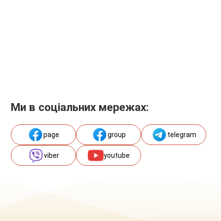
Ми в соціальних мережах:
page
group
telegram
viber
youtube