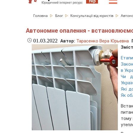
☰
Укр
Головна
Блог
Консультації від юристів
Автоно
Автономне опалення - встановлюємо 
01.03.2022
Автор:
Тарасенко Вера Юрьевна
Зміст
Етапи
Зако
в Укр
Чи д
Україн
Які д
Як об
Встан
питан
тому
утепл