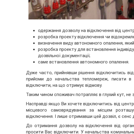
одержання дозволу на відключення від центр
розробка проекту відключення чи відокремле
визначення виду автономного опалення, який
розробка проекту для встановлення індивіду
дозвільної документації;
саме встановлення автономного опалення.
Дуже часто, прийнявши рішення відключитись від
прийоми до начальства тепломереж, писати в 
відключити, на що отримує відмову.
Таким чином споживач потрапляє в глухий кут, не 
Насправді якщо Ви хочете відключитись від центра
місцевого самоврядування за місцем розташ
відключення. І лише отримавши цей дозвіл, є сенс
До отримання дозволу на відключення від орган
просити Вас відключити. У начальства комунальн