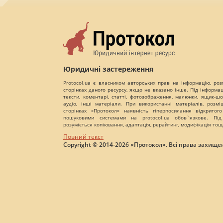
Юридичні застереження
Protocol.ua є власником авторських прав на інформацію, роз
сторінках даного ресурсу, якщо не вказано інше. Під інформа
тексти, коментарі, статті, фотозображення, малюнки, ящик-шот
аудіо, інші матеріали. При використанні матеріалів, розм
сторінках «Протокол» наявність гіперпосилання відкритого
пошуковими системами на protocol.ua обов`язкове. Під
розуміється копіювання, адаптація, рерайтинг, модифікація тощ
Повний текст
Copyright © 2014-2026 «Протокол». Всі права захищен