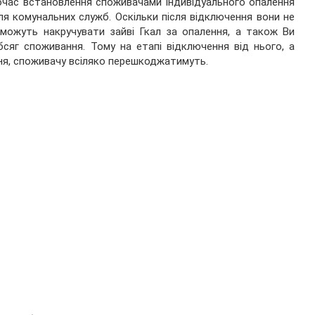
час встановлення споживачами індивідуального опалення
ля комунальних служб. Оскільки після відключення вони не
зможуть накручувати зайві Гкал за опалення, а також Ви
сяг споживання. Тому на етапі відключення від нього, а
ня, споживачу всіляко перешкоджатимуть.