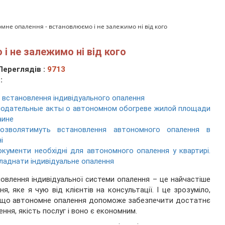
мне опалення - встановлюємо і не залежимо ні від кого
і не залежимо ні від кого
Переглядів :
9713
:
 встановлення індивідуального опалення
нодательные акты о автономном обогреве жилой площади
аине
озволятимуть встановлення автономного опалення в
і
окументи необхідні для автономного опалення у квартирі.
ладнати індивідуальне опалення
овлення індивідуальної системи опалення – це найчастіше
ня, яке я чую від клієнтів на консультації. І це зрозуміло,
 що автономне опалення допоможе забезпечити достатнє
ення, якість послуг і воно є економним.