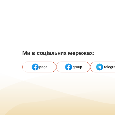
Ми в соціальних мережах:
page
group
telegr