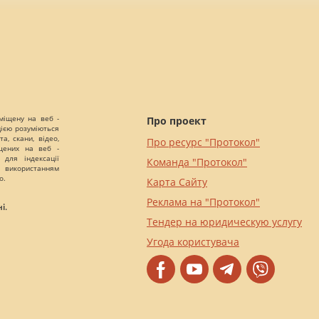
міщену на веб -
Про проект
цією розуміються
а, скани, відео,
Про ресурс "Протокол"
іщених на веб -
 для індексації
Команда "Протокол"
 використанням
о.
Карта Сайту
Реклама на "Протокол"
і.
Тендер на юридическую услугу
Угода користувача