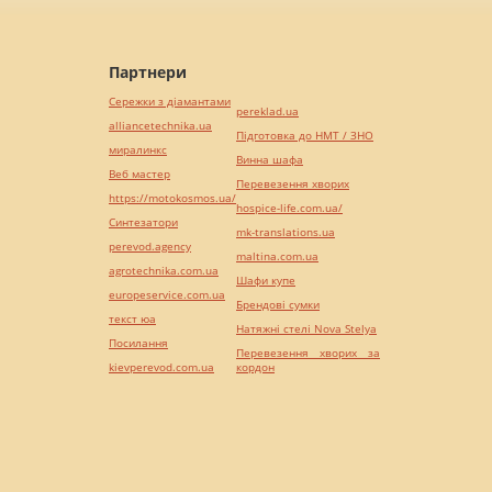
Партнери
Сережки з діамантами
pereklad.ua
alliancetechnika.ua
Підготовка до НМТ / ЗНО
миралинкс
Винна шафа
Веб мастер
Перевезення хворих
https://motokosmos.ua/
hospice-life.com.ua/
Синтезатори
mk-translations.ua
perevod.agency
maltina.com.ua
agrotechnika.com.ua
Шафи купе
europeservice.com.ua
Брендові сумки
текст юа
Натяжні стелі Nova Stelya
Посилання
Перевезення хворих за
kievperevod.com.ua
кордон