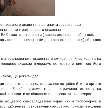
алізованого опалення в органах місцевої влади;
ння від централізованого опалення;
 Ви бажаєте встановити (газове, електричне або інше);
ального опалення (тільки для газового опалення) або іншої
 централізованого опалення, споживач починає ходити на
теплопостачальне підприємство листи з вимогою його
знаючи, що робити далі.
лізованого опалення, перш за все потрібно йти до органів
ування Вашої нерухомості для отримання дозволу на
 далі проводити це відключення за участю тепломереж.
ів місцевого самоврядування марно йти в тепломережі й
их служб немає повноважень самостійно приймати рішення