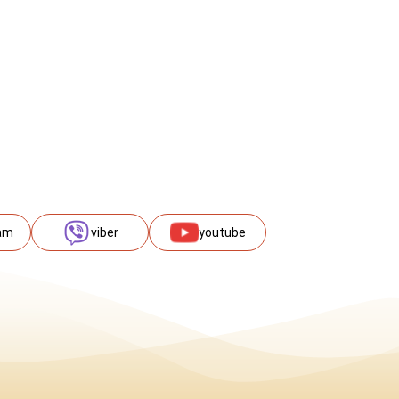
am
viber
youtube