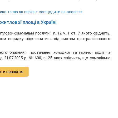
ика тепла як варіант заощадити на опаленні
житлової площі в Україні
ово-комунальні послуги", п. 12 ч. 1 ст. 7 якого свідчить,
ом порядку відключитися від систем централізованого
ного опалення, постачання холодної та гарячої води та
21.07.2005 р. № 630, п. 25 яких свідчить, що самовільне
ати повністю