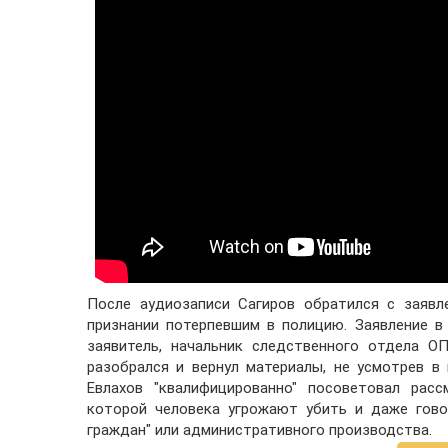
После аудиозаписи Сагиров обратился с заявл
признании потерпевшим в полицию. Заявление в 
заявитель, начальник следственного отдела О
разобрался и вернул материалы, не усмотрев в 
Евлахов "квалифицированно" посоветовал расс
которой человека угрожают убить и даже гово
граждан" или административного производства.