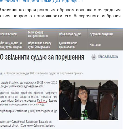
Оберемко з співробітками ДАІ. Відеофакт.
болезни
, которая роковым образом совпала с очередным
ться вопрос о возможности его бессрочного избрания