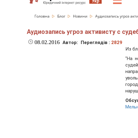
☰
Укр
Головна
Блог
Новини
Аудиозапись угроз акт
Аудиозапись угроз активисту с суд
08.02.2016
Автор:
Переглядів :
2829
Из бл
"На 
суде
напр
увол
горо
наруш
Обсу
Мель