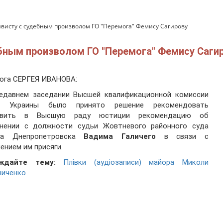
ивисту с судебным произволом ГО "Перемога" Фемису Сагирову
ебным произволом ГО "Перемога" Фемису Саги
ога СЕРГЕЯ ИВАНОВА:
недавнем заседании Высшей квалификационной комиссии
й Украины было принято решение рекомендовать
авить в Высшую раду юстиции рекомендацию об
ьнении с должности судьи Жовтневого районного суда
да Днепропетровска
Вадима Галичего
в связи с
ением им присяги.
ждайте тему:
Плівки (аудіозаписи) майора Миколи
ниченко