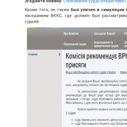
Згадайте новину:
Спілкування судді Владислава 
Кроме того, он также
был уличен в симуляции 
заседанием ВККС, где должен был рассматрива
судьей.