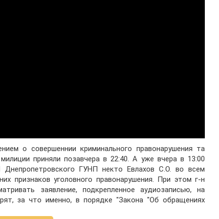
ением о совершеннии криминального правонарушения та
милиции приняли позавчера в 22:40. А уже вчера в 13:00
П Днепропетровского ГУНП некто Евлахов С.О. во всем
них признаков уголовного правонарушения. При этом г-н
матривать заявление, подкрепленное аудиозаписью, на
рят, за что именно, в порядке "Закона "Об обращениях