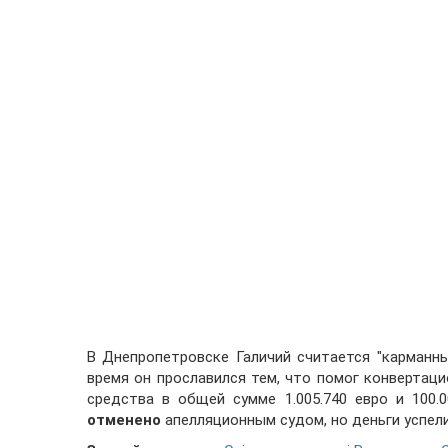
В Днепропетровске Галичий считается "карманны
время он прославился тем, что помог конвертац
средства в общей сумме 1.005.740 евро и 100
отменено
апелляционным судом, но деньги успел