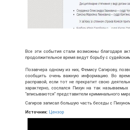
Все эти события стали возможны благодаря ак
продолжительное время ведут борьбу с судейски
Позавчера одному из них, Фемису Сагирову, поз
сообщить очень важную информацию. Во время
расправой, если тот не прекратит свою деятель
характерно, сослался Пихун на так называемых 
"вписываются" представители криминального мира
Сагиров записал большую часть беседы с Пихуном
Источник:
Цензор