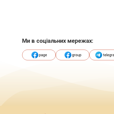
Ми в соціальних мережах:
page
group
telegr