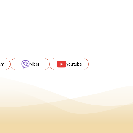
am
viber
youtube