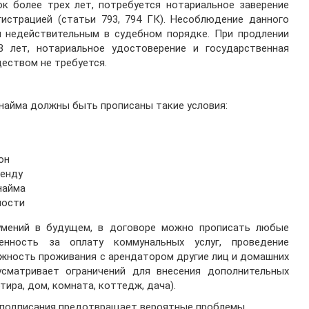
к более трех лет, потребуется нотариальное заверение
истрацией (статьи 793, 794 ГК). Несоблюдение данного
ы недействительным в судебном порядке. При продлении
 лет, нотариальное удостоверение и государственная
еством не требуется.
найма должны быть прописаны такие условия:
он
ренду
найма
мости
умений в будущем, в договоре можно прописать любые
венность за оплату коммунальных услуг, проведение
ожность проживания с арендатором другие лиц и домашних
сматривает ограничений для внесения дополнительных
ира, дом, комната, коттедж, дача).
 подписания предотвращает вероятные проблемы.