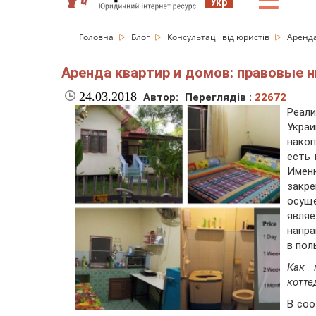
☰
Укр
Головна
Блог
Консультації від юристів
Аренда
Аренда квартир и домов: правовые 
24.03.2018
Автор:
Переглядів :
22672
Реали
Укра
нако
есть 
Имен
закр
осущ
явля
напра
в пол
Как 
котте
В соо