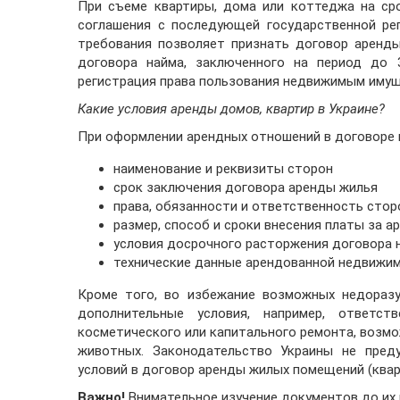
При съеме квартиры, дома или коттеджа на сро
соглашения с последующей государственной рег
требования позволяет признать договор аренд
договора найма, заключенного на период до 3
регистрация права пользования недвижимым имущ
Какие условия аренды домов, квартир в Украине?
При оформлении арендных отношений в договоре 
наименование и реквизиты сторон
срок заключения договора аренды жилья
права, обязанности и ответственность стор
размер, способ и сроки внесения платы за а
условия досрочного расторжения договора 
технические данные арендованной недвижи
Кроме того, во избежание возможных недораз
дополнительные условия, например, ответст
косметического или капитального ремонта, возм
животных. Законодательство Украины не преду
условий в договор аренды жилых помещений (кварт
Важно!
Внимательное изучение документов до их