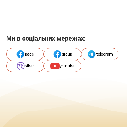
Ми в соціальних мережах:
page
group
telegram
viber
youtube