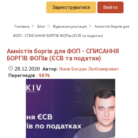
Зареєструватися
Ввійти
Головна
Блог
Відеоконсультація
Амністія боргів для
ФОП - СПИСАННЯ БОРГІВ ФОПів (ЄСВ та податки)
Амністія боргів для ФОП - СПИСАННЯ
БОРГІВ ФОПів (ЄСВ та податки)
28.12.2020
Автор:
Янків Богдан Любомирович
Переглядів :
5076