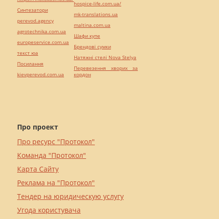
hospice-life.com.ua/
Синтезатори
mk-translations.ua
perevod.agency
maltina.com.ua
agrotechnika.com.ua
Шафи купе
europeservice.com.ua
Брендові сумки
текст юа
Натяжні стелі Nova Stelya
Посилання
Перевезення хворих за
kievperevod.com.ua
кордон
Про проект
Про ресурс "Протокол"
Команда "Протокол"
Карта Сайту
Реклама на "Протокол"
Тендер на юридическую услугу
Угода користувача