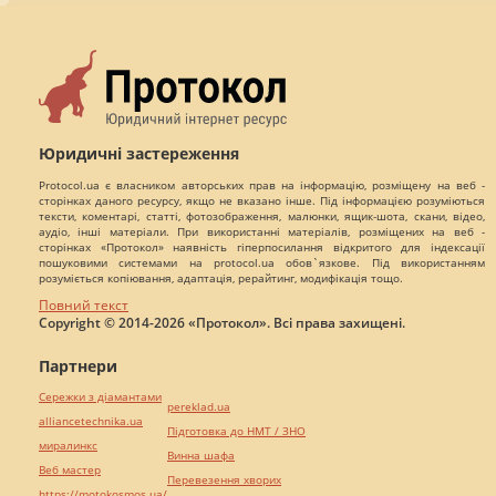
Юридичні застереження
Protocol.ua є власником авторських прав на інформацію, розміщену на веб -
сторінках даного ресурсу, якщо не вказано інше. Під інформацією розуміються
тексти, коментарі, статті, фотозображення, малюнки, ящик-шота, скани, відео,
аудіо, інші матеріали. При використанні матеріалів, розміщених на веб -
сторінках «Протокол» наявність гіперпосилання відкритого для індексації
пошуковими системами на protocol.ua обов`язкове. Під використанням
розуміється копіювання, адаптація, рерайтинг, модифікація тощо.
Повний текст
Copyright © 2014-2026 «Протокол». Всі права захищені.
Партнери
Сережки з діамантами
pereklad.ua
alliancetechnika.ua
Підготовка до НМТ / ЗНО
миралинкс
Винна шафа
Веб мастер
Перевезення хворих
https://motokosmos.ua/