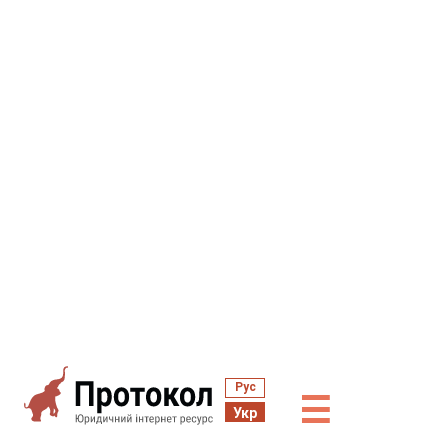
Рус
☰
Укр