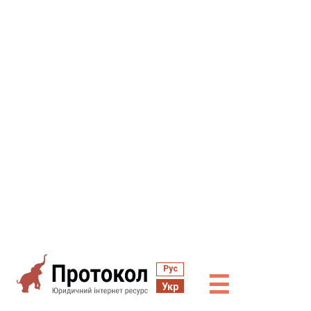
Рус
☰
Укр