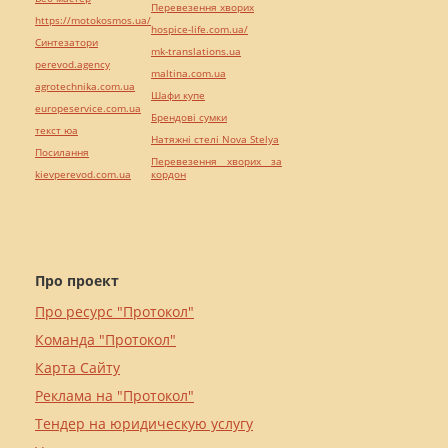
Перевезення хворих
https://motokosmos.ua/
hospice-life.com.ua/
Синтезатори
mk-translations.ua
perevod.agency
maltina.com.ua
agrotechnika.com.ua
Шафи купе
europeservice.com.ua
Брендові сумки
текст юа
Натяжні стелі Nova Stelya
Посилання
Перевезення хворих за
kievperevod.com.ua
кордон
Про проект
Про ресурс "Протокол"
Команда "Протокол"
Карта Сайту
Реклама на "Протокол"
Тендер на юридическую услугу