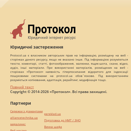
Юридичні застереження
Protocol.ua є власником авторських прав на інформацію, розміщену на веб -
сторінках даного ресурсу, якщо не вказано інше. Під інформацією розуміються
тексти, коментарі, статті, фотозображення, малюнки, ящик-шота, скани, відео,
аудіо, інші матеріали. При використанні матеріалів, розміщених на веб -
сторінках «Протокол» наявність гіперпосилання відкритого для індексації
пошуковими системами на protocol.ua обов`язкове. Під використанням
розуміється копіювання, адаптація, рерайтинг, модифікація тощо.
Повний текст
Copyright © 2014-2026 «Протокол». Всі права захищені.
Партнери
Сережки з діамантами
pereklad.ua
alliancetechnika.ua
Підготовка до НМТ / ЗНО
миралинкс
Винна шафа
Веб мастер