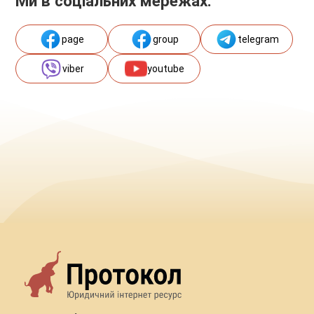
Ми в соціальних мережах:
page
group
telegram
viber
youtube