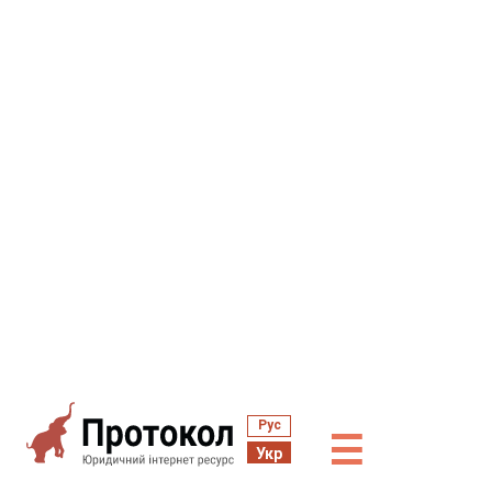
Рус
☰
Укр