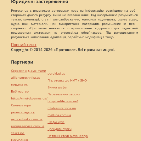
Юридичні застереження
Protocol.ua є власником авторських прав на інформацію, розміщену на веб -
сторінках даного ресурсу, якщо не вказано інше. Під інформацією розуміються
тексти, коментарі, статті, фотозображення, малюнки, ящик-шота, скани, відео,
аудіо, інші матеріали. При використанні матеріалів, розміщених на веб -
сторінках «Протокол» наявність гіперпосилання відкритого для індексації
пошуковими системами на protocol.ua обов`язкове. Під використанням
розуміється копіювання, адаптація, рерайтинг, модифікація тощо.
Повний текст
Copyright © 2014-2026 «Протокол». Всі права захищені.
Партнери
Сережки з діамантами
pereklad.ua
alliancetechnika.ua
Підготовка до НМТ / ЗНО
миралинкс
Винна шафа
Веб мастер
Перевезення хворих
https://motokosmos.ua/
hospice-life.com.ua/
Синтезатори
mk-translations.ua
perevod.agency
maltina.com.ua
agrotechnika.com.ua
Шафи купе
europeservice.com.ua
Брендові сумки
текст юа
Натяжні стелі Nova Stelya
Посилання