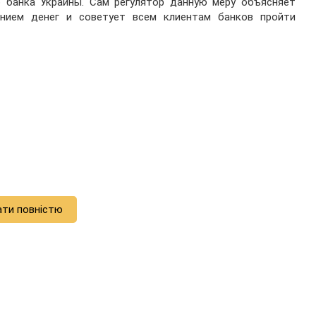
о банка Украины. Сам регулятор данную меру объясняет
нием денег и советует всем клиентам банков пройти
ати повністю