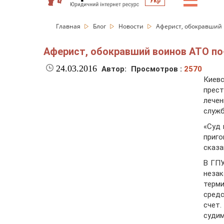
☰
Укр
Главная
Блог
Новости
Аферист, обокравший 
Аферист, обокравший воинов АТО п
24.03.2016
Автор:
Просмотров :
2570
Киев
прес
лече
служб
«Суд
приго
сказа
В ГПУ
незак
терм
сред
счет
судим