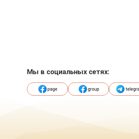
Мы в социальных сетях:
page
group
telegr