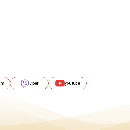
am
viber
youtube