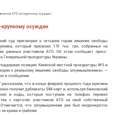
воинов АТО по-крупному осужден
о-крупному осужден
ский суд приговорил к четырем годам лишения свободы
тупника, который присвоил 170 тыс. грн, собранных на
ние раненых участников АТО. Об этом сообщает пресс-
а Генеральной прокуратуры Украины.
 поддержал позицию Киевской местной прокуратуры №3 и
ворил к реальному лишению свободы злоумышленника», —
но в сообщении.
 рассказали, что в конце февраля прошлого года мужчина
онно получил дубликаты SIM-карт и, используя банковский
инал и коды, которые поступали на телефон, перевел
ства с карточек участников АТО на свой собственный
. Отмечается, что злоумышленник уже был неоднократно
 за кражи и грабежи.