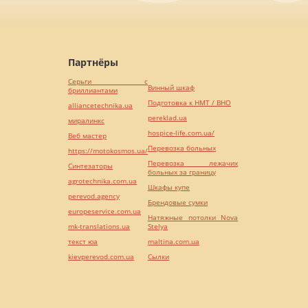
Партнёры
Серьги с
Винный шкаф
бриллиантами
Подготовка к НМТ / ВНО
alliancetechnika.ua
pereklad.ua
миралинкс
hospice-life.com.ua/
Веб мастер
Перевозка больных
https://motokosmos.ua/
Перевозка лежачих
Синтезаторы
больных за границу
agrotechnika.com.ua
Шкафы купе
perevod.agency
Брендовые сумки
europeservice.com.ua
Натяжные потолки Nova
mk-translations.ua
Stelya
текст юа
maltina.com.ua
kievperevod.com.ua
Cылки