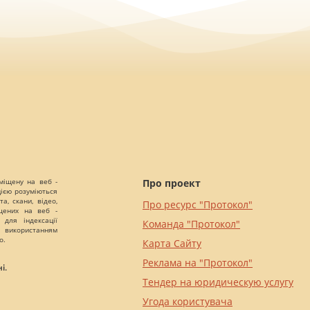
міщену на веб -
Про проект
цією розуміються
а, скани, відео,
Про ресурс "Протокол"
іщених на веб -
 для індексації
Команда "Протокол"
 використанням
о.
Карта Сайту
Реклама на "Протокол"
і.
Тендер на юридическую услугу
Угода користувача