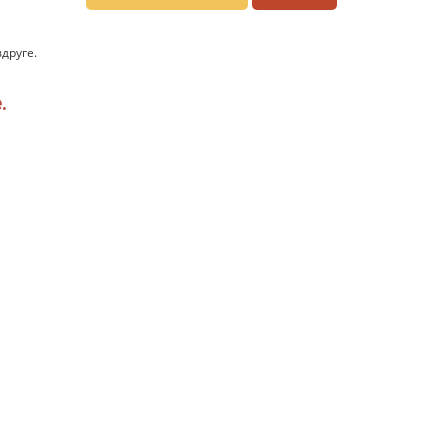
друге.
.