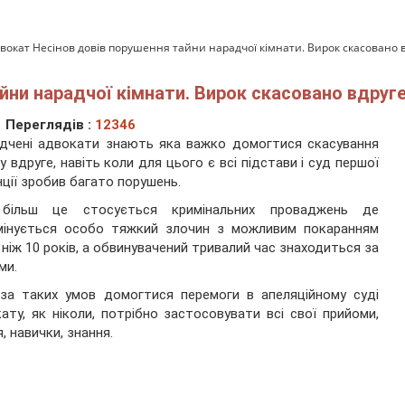
вокат Несінов довів порушення тайни нарадчої кімнати. Вирок скасовано в
йни нарадчої кімнати. Вирок скасовано вдруге
Переглядів :
12346
дчені адвокати знають яка важко домогтися скасування
у вдруге, навіть коли для цього є всі підстави і суд першої
нції зробив багато порушень.
більш це стосується кримінальних проваджень де
имінується особо тяжкий злочин з можливим покаранням
 ніж 10 років, а обвинувачений тривалий час знаходиться за
ми.
за таких умов домогтися перемоги в апеляційному суді
ату, як ніколи, потрібно застосовувати всі свої прийоми,
я, навички, знання.