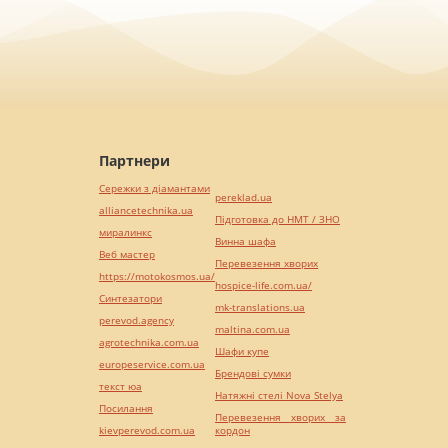
Партнери
Сережки з діамантами
pereklad.ua
alliancetechnika.ua
Підготовка до НМТ / ЗНО
миралинкс
Винна шафа
Веб мастер
Перевезення хворих
https://motokosmos.ua/
hospice-life.com.ua/
Синтезатори
mk-translations.ua
perevod.agency
maltina.com.ua
agrotechnika.com.ua
Шафи купе
europeservice.com.ua
Брендові сумки
текст юа
Натяжні стелі Nova Stelya
Посилання
Перевезення хворих за
kievperevod.com.ua
кордон