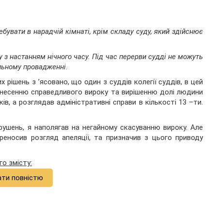
ебувати в нарадчій кімнаті, крім складу суду, який здійснює
у з настанням нічного часу. Під час перерви судді не можуть
альному провадженні
.
рішень з ’ясовано, що один з суддів колегії суддів, в цей
инесенню справедливого вироку та вирішенню долі людини
ів, а розглядав адміністративні справи в кількості 13 –ти.
ушень, я наполягав на негайному скасуванню вироку. Але
ереносив розгляд апеляції, та призначив з цього приводу
го змісту:
ати повністю