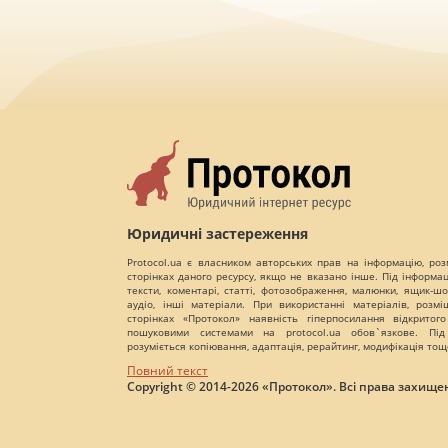
Юридичні застереження
Protocol.ua є власником авторських прав на інформацію, роз
сторінках даного ресурсу, якщо не вказано інше. Під інформа
тексти, коментарі, статті, фотозображення, малюнки, ящик-шот
аудіо, інші матеріали. При використанні матеріалів, розм
сторінках «Протокол» наявність гіперпосилання відкритого
пошуковими системами на protocol.ua обов`язкове. Під
розуміється копіювання, адаптація, рерайтинг, модифікація тощ
Повний текст
Copyright © 2014-2026 «Протокол». Всі права захищен