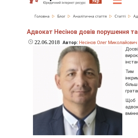
☰
Укр
Головна
Блог
Аналітична стаття
Статті
Ад
Адвокат Несінов довів порушення та
22.06.2018
Автор:
Несінов Олег Миколайович
Досві
вирок
інста
Тим 
інкр
більш
грата
Щоб 
адвок
вмінн