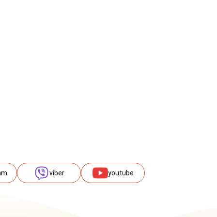
am
viber
youtube