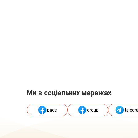
Ми в соціальних мережах:
page
group
telegr