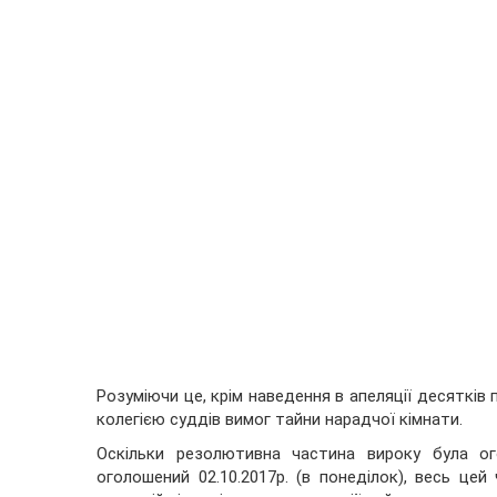
Розуміючи це, крім наведення в апеляції десятків
колегією суддів вимог тайни нарадчої кімнати.
Оскільки резолютивна частина вироку була ог
оголошений 02.10.2017р. (в понеділок), весь це