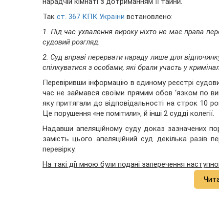
нарадчій кімнаті з дотриманням її тайни.
Так
ст. 367 КПК України
встановлено:
1. Під час ухвалення вироку ніхто не має права пер
судовий розгляд.
2. Суд вправі перервати нараду лише для відпочинк
спілкуватися з особами, які брали участь у кримін
Перевіривши інформацію в єдиному реєстрі судових 
час не займався своїми прямим обов ‘язком по в
яку притягали до відповідальності на строк 10 рок
Це порушення «не помітили», й інші 2 судді колегії.
Надавши апеляційному суду доказ зазначених пор
замість цього апеляційний суд декілька разів п
перевірку.
На такі дії мною були подані заперечення наступно
Чит