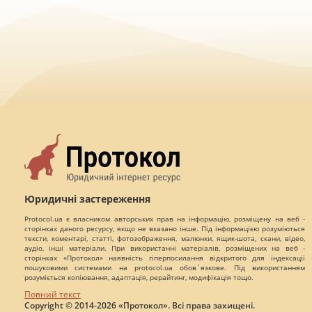
Юридичні застереження
Protocol.ua є власником авторських прав на інформацію, розміщену на веб -
сторінках даного ресурсу, якщо не вказано інше. Під інформацією розуміються
тексти, коментарі, статті, фотозображення, малюнки, ящик-шота, скани, відео,
аудіо, інші матеріали. При використанні матеріалів, розміщених на веб -
сторінках «Протокол» наявність гіперпосилання відкритого для індексації
пошуковими системами на protocol.ua обов`язкове. Під використанням
розуміється копіювання, адаптація, рерайтинг, модифікація тощо.
Повний текст
Copyright © 2014-2026 «Протокол». Всі права захищені.