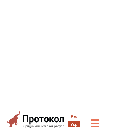
Рус
☰
Укр