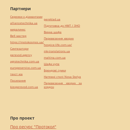
Партнери
Сережки з діамантами
pereklad.ua
alliancetechnika.ua
Підготовка до НМТ / ЗНО
миралинкс
Винна шафа
Веб мастер
Перевезення хворих
https://motokosmos.ua/
hospice-life.com.ua/
Синтезатори
mk-translations.ua
perevod.agency
maltina.com.ua
agrotechnika.com.ua
Шафи купе
europeservice.com.ua
Брендові сумки
текст юа
Натяжні стелі Nova Stelya
Посилання
Перевезення хворих за
kievperevod.com.ua
кордон
Про проект
Про ресурс "Протокол"