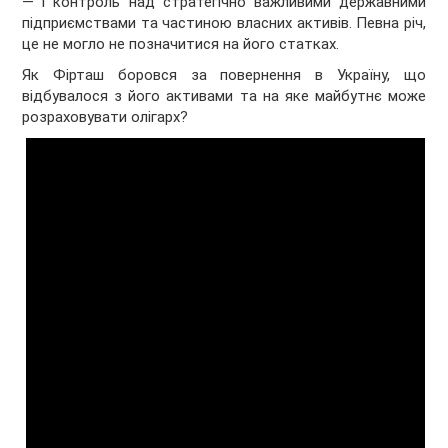
— і контроль над стратегічно важливими державними
підприємствами та частиною власних активів. Певна річ,
це не могло не позначитися на його статках.
Як Фірташ боровся за повернення в Україну, що
відбувалося з його активами та на яке майбутнє може
розраховувати олігарх?