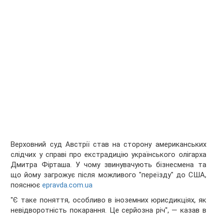
Верховний суд Австрії став на сторону американських
слідчих у справі про екстрадицію українського олігарха
Дмитра Фірташа. У чому звинувачують бізнесмена та
що йому загрожує після можливого "переїзду" до США,
пояснює
epravda.com.ua
"Є таке поняття, особливо в іноземних юрисдикціях, як
невідворотність покарання. Це серйозна річ", — казав в