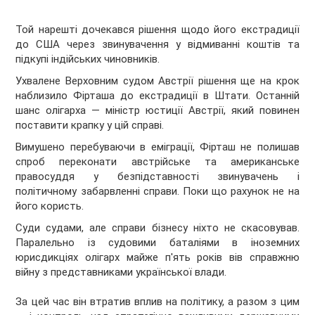
Той нарешті дочекався рішення щодо його екстрадиції
до США через звинувачення у відмиванні коштів та
підкупі індійських чиновників.
Ухвалене Верховним судом Австрії рішення ще на крок
наблизило Фірташа до екстрадиції в Штати. Останній
шанс олігарха — міністр юстиції Австрії, який повинен
поставити крапку у цій справі.
Вимушено перебуваючи в еміграції, Фірташ не полишав
спроб переконати австрійське та американське
правосуддя у безпідставності звинувачень і
політичному забарвленні справи. Поки що рахунок не на
його користь.
Суди судами, але справи бізнесу ніхто не скасовував.
Паралельно із судовими баталіями в іноземних
юрисдикціях олігарх майже п'ять років вів справжню
війну з представниками української влади.
За цей час він втратив вплив на політику, а разом з цим