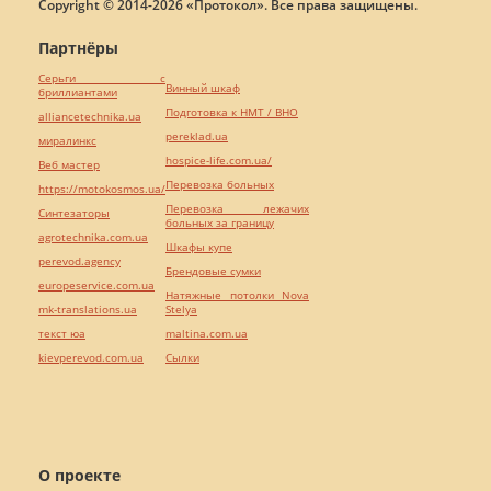
Copyright © 2014-2026 «Протокол». Все права защищены.
Партнёры
Серьги с
Винный шкаф
бриллиантами
Подготовка к НМТ / ВНО
alliancetechnika.ua
pereklad.ua
миралинкс
hospice-life.com.ua/
Веб мастер
Перевозка больных
https://motokosmos.ua/
Перевозка лежачих
Синтезаторы
больных за границу
agrotechnika.com.ua
Шкафы купе
perevod.agency
Брендовые сумки
europeservice.com.ua
Натяжные потолки Nova
mk-translations.ua
Stelya
текст юа
maltina.com.ua
kievperevod.com.ua
Cылки
О проекте