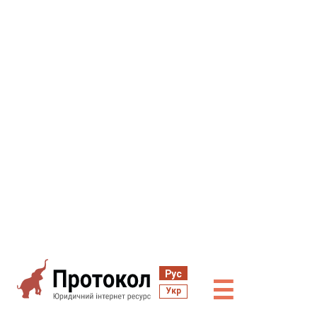
Рус
☰
Укр