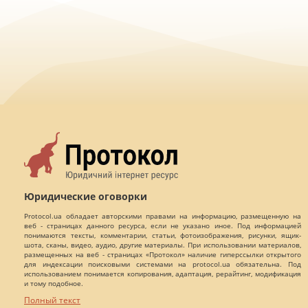
Юридические оговорки
Protocol.ua обладает авторскими правами на информацию, размещенную на
веб - страницах данного ресурса, если не указано иное. Под информацией
понимаются тексты, комментарии, статьи, фотоизображения, рисунки, ящик-
шота, сканы, видео, аудио, другие материалы. При использовании материалов,
размещенных на веб - страницах «Протокол» наличие гиперссылки открытого
для индексации поисковыми системами на protocol.ua обязательна. Под
использованием понимается копирования, адаптация, рерайтинг, модификация
и тому подобное.
Полный текст