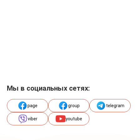
Мы в социальных сетях:
page
group
telegram
viber
youtube