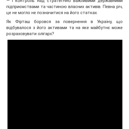
— і контроль над стратегічно важливими державними
підприємствами та частиною власних активів. Певна річ,
це не могло не позначитися на його статках.
Як Фірташ боровся за повернення в Україну, що
відбувалося з його активами та на яке майбутнє може
розраховувати олігарх?