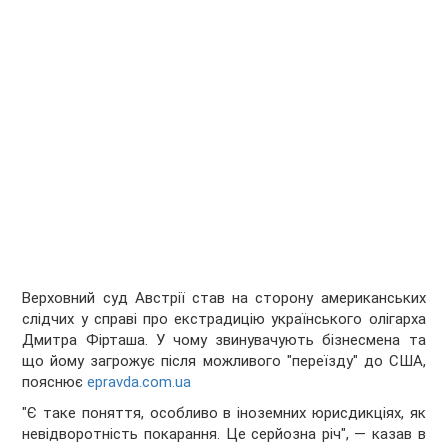
Верховний суд Австрії став на сторону американських
слідчих у справі про екстрадицію українського олігарха
Дмитра Фірташа. У чому звинувачують бізнесмена та
що йому загрожує після можливого "переїзду" до США,
пояснює
epravda.com.ua
"Є таке поняття, особливо в іноземних юрисдикціях, як
невідворотність покарання. Це серйозна річ", — казав в