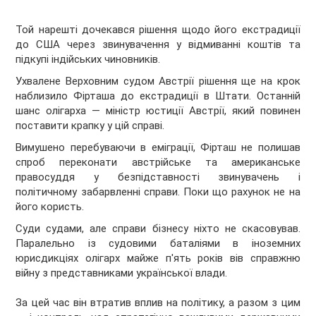
Той нарешті дочекався рішення щодо його екстрадиції
до США через звинувачення у відмиванні коштів та
підкупі індійських чиновників.
Ухвалене Верховним судом Австрії рішення ще на крок
наблизило Фірташа до екстрадиції в Штати. Останній
шанс олігарха — міністр юстиції Австрії, який повинен
поставити крапку у цій справі.
Вимушено перебуваючи в еміграції, Фірташ не полишав
спроб переконати австрійське та американське
правосуддя у безпідставності звинувачень і
політичному забарвленні справи. Поки що рахунок не на
його користь.
Суди судами, але справи бізнесу ніхто не скасовував.
Паралельно із судовими баталіями в іноземних
юрисдикціях олігарх майже п'ять років вів справжню
війну з представниками української влади.
За цей час він втратив вплив на політику, а разом з цим