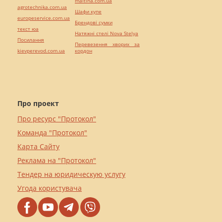
maltina.com.ua
agrotechnika.com.ua
Шафи купе
europeservice.com.ua
Брендові сумки
текст юа
Натяжні стелі Nova Stelya
Посилання
Перевезення хворих за
kievperevod.com.ua
кордон
Про проект
Про ресурс "Протокол"
Команда "Протокол"
Карта Сайту
Реклама на "Протокол"
Тендер на юридическую услугу
Угода користувача