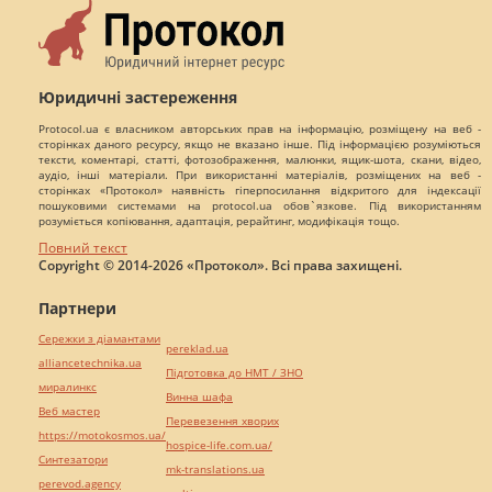
Юридичні застереження
Protocol.ua є власником авторських прав на інформацію, розміщену на веб -
сторінках даного ресурсу, якщо не вказано інше. Під інформацією розуміються
тексти, коментарі, статті, фотозображення, малюнки, ящик-шота, скани, відео,
аудіо, інші матеріали. При використанні матеріалів, розміщених на веб -
сторінках «Протокол» наявність гіперпосилання відкритого для індексації
пошуковими системами на protocol.ua обов`язкове. Під використанням
розуміється копіювання, адаптація, рерайтинг, модифікація тощо.
Повний текст
Copyright © 2014-2026 «Протокол». Всі права захищені.
Партнери
Сережки з діамантами
pereklad.ua
alliancetechnika.ua
Підготовка до НМТ / ЗНО
миралинкс
Винна шафа
Веб мастер
Перевезення хворих
https://motokosmos.ua/
hospice-life.com.ua/
Синтезатори
mk-translations.ua
perevod.agency