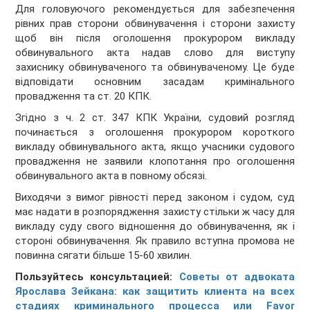
Для головуючого рекомендується для забезпечення
рівних прав сторони обвинувачення і сторони захисту
щоб він після оголошення прокурором викладу
обвинувального акта надав слово для виступу
захиснику обвинуваченого та обвинуваченому. Це буде
відповідати основним засадам кримінального
провадження та ст. 20 КПК.
Згідно з ч. 2 ст. 347 КПК України, судовий розгляд
починається з оголошення прокурором короткого
викладу обвинувального акта, якщо учасники судового
провадження не заявили клопотання про оголошення
обвинувального акта в повному обсязі.
Виходячи з вимог рівності перед законом і судом, суд
має надати в розпорядження захисту стільки ж часу для
викладу суду свого відношення до обвинувачення, як і
стороні обвинувачення. Як правило вступна промова не
повинна сягати більше 15-60 хвилин.
Пользуйтесь консультацией:
Советы от адвоката
Ярослава Зейкана: как защитить клиента на всех
стадиях криминального процесса или Favor