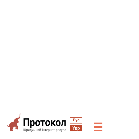
Рус
☰
Укр