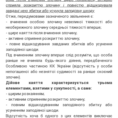
сприяла розкриттю злочину і повністю відшкодувала
завдані нею збитки або усунула заподіяну шкоду
.
Отже, передумовами зазначеного звільнення є:
- вчинення особою злочину невеликої тяжкості або
необережного злочину середньої тяжкості вперше;
- щире каяття після вчинення злочину;
- активне сприяння розкриттю злочину;
- повне відшкодування завданих збитків або усунення
заподіяної шкоди.
Під вчиненням злочину вперше слід розуміти, що особа
раніше не вчиняла будь-якого діяння, передбаченого
Особливою частиною КК України (відсутність у особи
непогашеної або незнятої судимості за раніше скоєний
злочин).
Дійове каяття характеризується трьома
елементами, взятими у сукупності, а саме:
- щирим розкаянням;
- активним сприянням розкриттю злочину;
- повним відшкодуванням заподіяного збитку або
усуненням заподіяної шкоди.
Відсутність хоча б одного з цих елементів виключає