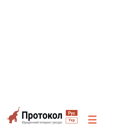
Рус
☰
Укр