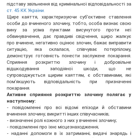
підставу звільнення від кримінальної відповідальності за
ст. 45 КК України.
Щире каяття, характеризуючи суб’єктивне ставлення
особи до вчиненого злочину, тобто, особа визнає свою
вину за усіма пунктами висунутого проти неї
обвинувачення, дає правдиві свідчення, щиро жалкує
про вчинене, негативно оцінює злочин, бажає виправити
ситуацію, яка склалася, співчуває потерпілому,
демонструє готовність понести заслужене покарання.
Сприяння розкриттю злочину і добровільне
відшкодування заподіяної шкоди, що не
супроводжується щирим каяттям, є обставинами, які
пом'якшують відповідальність при призначенні
покарання.
Активне сприяння розкриттю злочину полягає у
наступному:
- повідомленні про всі відомі епізоди й обставини
вчинення злочину; викритті інших співучасників;
- визначенні ролі кожного з них у вчиненні злочину;
- повідомленні про їхнє місцезнаходження;
- наданні допомоги в їх затриманні; видачі знарядь і