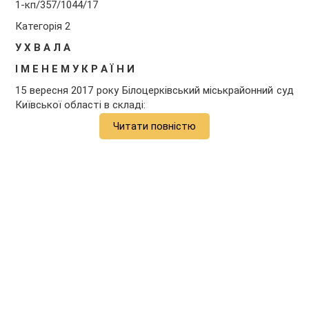
1-кп/357/1044/17
Категорія 2
У Х В А Л А
І М Е Н Е М У К Р А Ї Н И
15 вересня 2017 року Білоцерківський міськрайонний суд
Київської області в складі:
Читати повністю