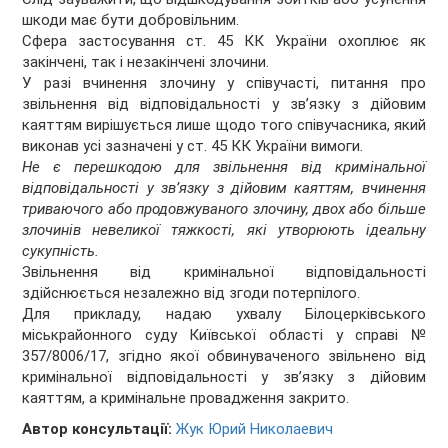
шкоди має бути добровільним.
Сфера застосування ст. 45 КК України охоплює як
закінчені, так і незакінчені злочини.
У разі вчинення злочину у співучасті, питання про
звільнення від відповідальності у зв’язку з дійовим
каяттям вирішується лише щодо того співучасника, який
виконав усі зазначені у ст. 45 КК України вимоги.
Не є перешкодою для звільнення від кримінальної
відповідальності у зв’язку з дійовим каяттям, вчинення
триваючого або продовжуваного злочину, двох або більше
злочинів невеликої тяжкості, які утворюють ідеальну
сукупність.
Звільнення від кримінальної відповідальності
здійснюється незалежно від згоди потерпілого.
Для прикладу, надаю ухвалу Білоцерківського
міськрайонного суду Київської області у справі №
357/8006/17, згідно якої обвинуваченого звільнено від
кримінальної відповідальності у зв’язку з дійовим
каяттям, а кримінальне провадження закрито.
Автор консультації:
Жук Юрий Николаевич