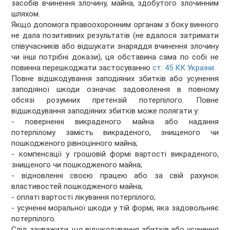
засобів вчинення злочину, майна, здобутого злочинним
шляхом.
Якщо допомога правоохоронним органам з боку винного
не дала позитивних результатів (не вдалося затримати
співучасників або відшукати знаряддя вчинення злочину
чи інші потрібні докази), ця обставина сама по собі не
повинна перешкоджати застосуванню
ст. 45 КК України
.
Повне відшкодування заподіяних збитків або усунення
заподіяної шкоди означає задоволення в повному
обсязі розумних претензій потерпілого. Повне
відшкодування заподіяних збитків може полягати у:
- поверненні викраденого майна або надання
потерпілому замість викраденого, знищеного чи
пошкодженого рівноцінного майна;
- компенсації у грошовій формі вартості викраденого,
знищеного чи пошкодженого майна;
- відновленні своєю працею або за свій рахунок
властивостей пошкодженого майна;
- оплаті вартості лікування потерпілого;
- усуненні моральної шкоди у тій формі, яка задовольняє
потерпілого.
Слід зауважити, що відшкодування збитків або усунення