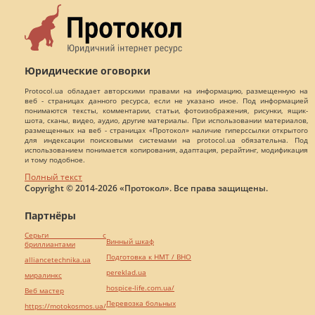
Юридические оговорки
Protocol.ua обладает авторскими правами на информацию, размещенную на
веб - страницах данного ресурса, если не указано иное. Под информацией
понимаются тексты, комментарии, статьи, фотоизображения, рисунки, ящик-
шота, сканы, видео, аудио, другие материалы. При использовании материалов,
размещенных на веб - страницах «Протокол» наличие гиперссылки открытого
для индексации поисковыми системами на protocol.ua обязательна. Под
использованием понимается копирования, адаптация, рерайтинг, модификация
и тому подобное.
Полный текст
Copyright © 2014-2026 «Протокол». Все права защищены.
Партнёры
Серьги с
Винный шкаф
бриллиантами
Подготовка к НМТ / ВНО
alliancetechnika.ua
pereklad.ua
миралинкс
hospice-life.com.ua/
Веб мастер
Перевозка больных
https://motokosmos.ua/