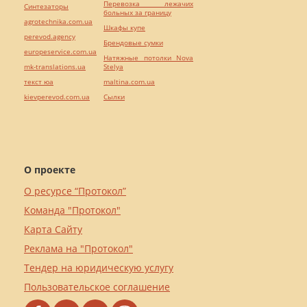
Перевозка лежачих
Синтезаторы
больных за границу
agrotechnika.com.ua
Шкафы купе
perevod.agency
Брендовые сумки
europeservice.com.ua
Натяжные потолки Nova
mk-translations.ua
Stelya
текст юа
maltina.com.ua
kievperevod.com.ua
Cылки
О проекте
О ресурсе “Протокол”
Команда "Протокол"
Карта Сайту
Реклама на "Протокол"
Тендер на юридическую услугу
Пользовательское соглашение