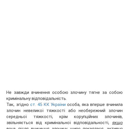
Не завжди вчинення особою злочину тягне за собою
кримінальну відповідальність.
Так, згідно
ст. 45 КК України
особа, яка вперше вчинила
злочин невеликої тяжкості або необережний злочин
середньої тяжкості, крім корупційних злочинів,
звільняється від кримінальної відповідальності,
якщо
вона після вчинення злочину щиро покаялася, активно