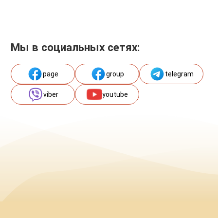
Мы в социальных сетях:
page
group
telegram
viber
youtube