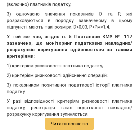
(включно) платників податку;
3) одночасно значення показників D та P, які
розраховуються в порядку зазначеному в цьому
підпункті, мають такі розміри: D>0,03, Р<Рм×1,4.
У той же час, згідно п. 5 Постанови КМУ № 117
зазначено, що моніторинг податкових накладних/
розрахунків коригування здійснюється за такими
критеріями:
1) критерієм ризиковості платника податку;
2) критерієм ризиковості здійснення операцій;
3) показником позитивної податкової історії платника
податку.
У разі відповідності критеріям ризиковості платника
податку, реєстрація такої податкової накладної/
розрахунку коригування зупиняється.
Читати повністю