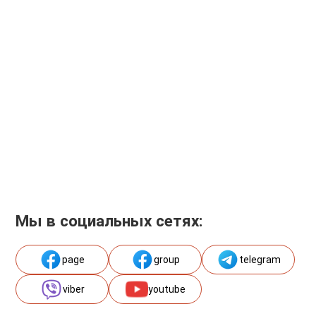
Мы в социальных сетях:
page
group
telegram
viber
youtube