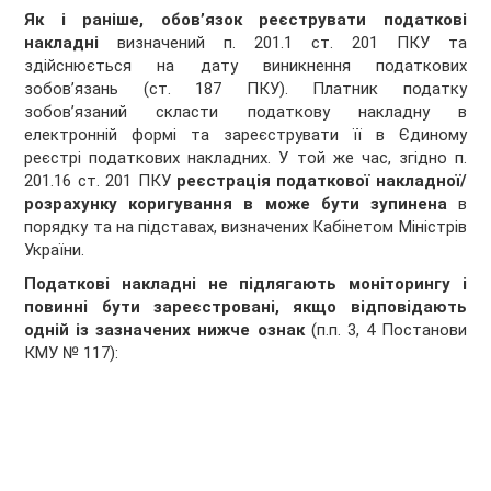
Як і раніше, обов’язок реєструвати податкові
накладні
визначений п. 201.1 ст. 201 ПКУ та
здійснюється на дату виникнення податкових
зобов’язань (ст. 187 ПКУ). Платник податку
зобов’язаний скласти податкову накладну в
електронній формі та зареєструвати її в Єдиному
реєстрі податкових накладних. У той же час, згідно п.
201.16 ст. 201 ПКУ
реєстрація податкової накладної/
розрахунку коригування в може бути зупинена
в
порядку та на підставах, визначених Кабінетом Міністрів
України.
Податкові накладні не підлягають моніторингу і
повинні бути зареєстровані, якщо відповідають
одній із зазначених нижче ознак
(п.п. 3, 4 Постанови
КМУ № 117):