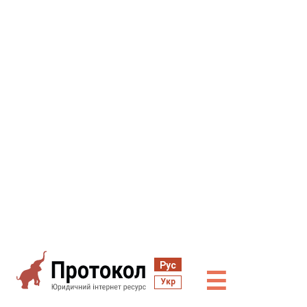
Рус
☰
Укр