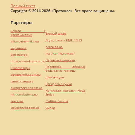
Полный текст
Copyright © 2014-2026 «Протокол». Все права защищены.
Партнёры
Серьги с
Винный шкаф
бриллиантами
Подготовка к НМТ / ВНО
alliancetechnika.ua
pereklad.ua
миралинкс
hospice-life.com.ua/
Веб мастер
Перевозка больных
https://motokosmos.ua/
Перевозка лежачих
Синтезаторы
больных за границу
agrotechnika.com.ua
Шкафы купе
perevod.agency
Брендовые сумки
europeservice.com.ua
Натяжные потолки Nova
mk-translations.ua
Stelya
текст юа
maltina.com.ua
kievperevod.com.ua
Cылки