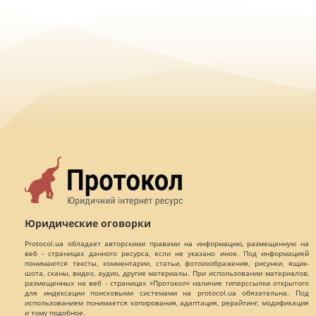
Юридические оговорки
Protocol.ua обладает авторскими правами на информацию, размещенную на
веб - страницах данного ресурса, если не указано иное. Под информацией
понимаются тексты, комментарии, статьи, фотоизображения, рисунки, ящик-
шота, сканы, видео, аудио, другие материалы. При использовании материалов,
размещенных на веб - страницах «Протокол» наличие гиперссылки открытого
для индексации поисковыми системами на protocol.ua обязательна. Под
использованием понимается копирования, адаптация, рерайтинг, модификация
и тому подобное.